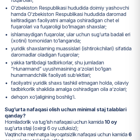
O‘zbekiston Respublikasi hududida doimiy yashovchi
hamda O‘zbekiston Respublikasi hududida daromad
keltiradigan faoliyatni amalga oshiradigan chet el
fuqarolari va fuqaroligi bo‘lmagan shaxslar;
ishlamaydigan fuqarolar, ular uchun sug‘urta badali eri
(xotini) tomonidan to‘langanda;
yuridik shaxslarning muassislari (ishtirokchilari) sifatida
daromadlar oladigan fuqarolar;
yakka tartibdagi tadbirkorlar, shu jumladan
“Hunarmand” uyushmasining a’zolari bo‘lgan
hunarmandchilik faoliyati sub’ektlari;
faoliyatni yuridik shaxs tashkil etmagan holda, oilaviy
tadbirkorlik shaklida amalga oshiradigan oila a’zolari;
dehqon xo‘jaligining boshlig‘i.
Sug’urta nafaqasi olish uchun minimal staj talablari
qanday?
Homiladorlik va tug‘ish nafaqasi uchun kamida
10 oy
sug‘urta staji (oxirgi 6 oy uzluksiz);
Vaqtincha mehnatga layoqatsizlik nafaqasi uchun kamida
6