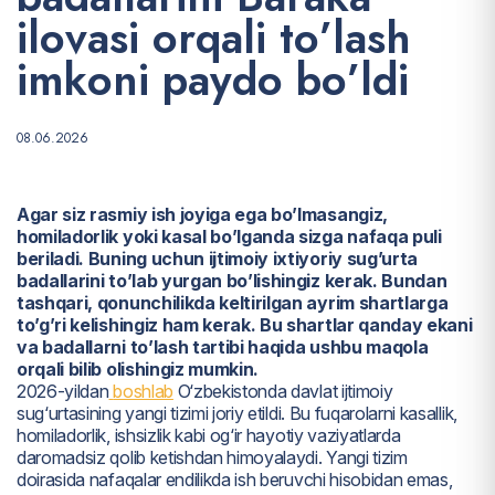
i
l
o
v
a
s
i
o
r
q
a
l
i
t
o
’
l
a
s
h
i
m
k
o
n
i
p
a
y
d
o
b
o
’
l
d
i
08.06.2026
Agar siz rasmiy ish joyiga ega bo’lmasangiz,
homiladorlik yoki kasal bo’lganda sizga nafaqa puli
beriladi. Buning uchun ijtimoiy ixtiyoriy sug’urta
badallarini to’lab yurgan bo’lishingiz kerak. Bundan
tashqari, qonunchilikda keltirilgan ayrim shartlarga
to’g’ri kelishingiz ham kerak. Bu shartlar qanday ekani
va badallarni to’lash tartibi haqida ushbu maqola
orqali bilib olishingiz mumkin.
2026-yildan
boshlab
O‘zbekistonda davlat ijtimoiy
sug‘urtasining yangi tizimi joriy etildi. Bu fuqarolarni kasallik,
homiladorlik, ishsizlik kabi og‘ir hayotiy vaziyatlarda
daromadsiz qolib ketishdan himoyalaydi. Yangi tizim
doirasida nafaqalar endilikda ish beruvchi hisobidan emas,