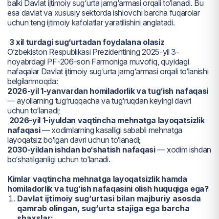
balki Davlat ijtimoiy sug‘urta jamg‘armasi orqali to‘lanadi. Bu
esa davlat va xususiy sektorda ishlovchi barcha fuqarolar
uchun teng ijtimoiy kafolatlar yaratilishini anglatadi.
3 xil turdagi sug‘urtadan foydalana olasiz
O‘zbekiston Respublikasi Prezidentining 2025-yil 3-
noyabrdagi PF-206-son Farmoniga muvofiq, quyidagi
nafaqalar Davlat ijtimoiy sug‘urta jamg‘armasi orqali to‘lanishi
belgilanmoqda:
2026-yil 1-yanvardan homiladorlik va tug‘ish nafaqasi
— ayollarning tug‘ruqqacha va tug‘ruqdan keyingi davri
uchun to‘lanadi;
2026-yil 1-iyuldan vaqtincha mehnatga layoqatsizlik
nafaqasi
— xodimlarning kasalligi sababli mehnatga
layoqatsiz bo‘lgan davri uchun to‘lanadi;
2030-yildan ishdan bo‘shatish nafaqasi
— xodim ishdan
bo‘shatilganligi uchun to‘lanadi.
Kimlar vaqtincha mehnatga layoqatsizlik hamda
homiladorlik va tug‘ish nafaqasini olish huquqiga ega?
Davlat ijtimoiy sug‘urtasi bilan
majburiy asosda
qamrab olingan, sug‘urta stajiga ega barcha
shaxslar: