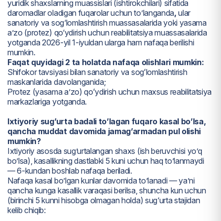
yuridik shaxslarning muassislari (ishtirokchilari) sifatida
daromadlar oladigan fuqarolar uchun to’langanda
,
ular
sanatoriy va sog‘lomlashtirish muassasalarida yoki yasama
a’zo (protez) qo‘ydirish uchun reabilitatsiya muassasalarida
yotganda 2026-yil 1-iyuldan ularga ham nafaqa berilishi
mumkin.
Faqat quyidagi 2 ta holatda nafaqa olishlari mumkin:
Shifokor tavsiyasi bilan sanatoriy va sogʻlomlashtirish
maskanlarida davolanganida;
Protez (yasama aʼzo) qoʻydirish uchun maxsus reabilitatsiya
markazlariga yotganda.
Ixtiyoriy sug’urta badali to’lagan fuqaro kasal bo’lsa,
qancha muddat davomida jamag’armadan pul olishi
mumkin?
Ixtiyoriy asosda sug’urtalangan shaxs (ish beruvchisi yo’q
bo’lsa), kasallikning dastlabki 5 kuni uchun haq to’lanmaydi
— 6-kundan boshlab nafaqa beriladi.
Nafaqa kasal bo’lgan kunlar davomida to’lanadi — ya’ni
qancha kunga kasallik varaqasi berilsa, shuncha kun uchun
(birinchi 5 kunni hisobga olmagan holda) sug‘urta stajidan
kelib chiqib: