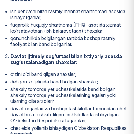
ish beruvchi bilan rasmiy mehnat shartnomasi asosida
ishlayotganlar;
fuqarolik-huquqiy shartnoma (FHQ) asosida xizmat
ko‘rsatayotgan (ish bajarayotgan) shaxslar;
qonunchilikda belgilangan tartibda boshqa rasmiy
faoliyat bilan band bo‘lganlar.
Davlat ijtimoiy sug‘urtasi bilan
ixtiyoriy asosda
sug‘urtalanadigan shaxslar:
o‘zini o‘zi band qilgan shaxslar;
dehqon xo‘jaligida band bo‘lgan shaxslar;
shaxsiy tomorqa yer uchastkalarida band bo‘lgan
shaxsiy tomorqa yer uchastkalarining egalari yoki
ularning oila a’zolari;
davlat organlari va boshqa tashkilotlar tomonidan chet
davlatlarda tashkil etilgan tashkilotlarda ishlaydigan
O‘zbekiston Respublikasi fuqarolari;
chet elda yollanib ishlaydigan O‘zbekiston Respublikasi
fuqarolari;