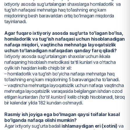
ixtiyoriy asosda sug‘urtalangan shaxslarga homiladorlik va
tug‘ish nafaqasi mehnatga haq to‘lashning eng kam
miqdorining besh baravaridan ortiq bo‘lmagan miqdorda
tayinlanadi.
Agar fuqaro ixtiyoriy asosda sug’urta to’lagan bo’lsa,
homiladorlik va tug’ish nafaqasi uchun hisoblanadigan
nafaqa miqdori, vaqtincha mehnatga layoqatsizlik
uchun to’lanadigan nafaqadan qanday farq qiladi?
Ixtiyoriy asosda sug‘urtalangan shaxslar uchun ikkala
nafaqaning hisoblash metodikasi ta’til kunlari va o‘rtacha
oylik ish haqidan kelib chiqib bir xil:
– homiladorlik va tug‘ish bo‘yicha nafaqa mehnatga haq
to‘lashning eng kam miqdorining 5 baravarigacha to‘lanadi.
– vaqtincha mehnatga layoqatsizlik uchun nafaqa vaqtincha
mehnatga layoqatsizlik varaqasida belgilangan ishdan ozod
etilgan kunlardan
(ta’til kunlari)
kelib chiqib hisoblanadi, biroq
bir kalendar yilda 182 kundan oshmaydi.
Rasmiy ish joyiga ega bo’lmagan qaysi toifalar kasal
bo’lganda nafaqa olishi mumkin?
Agar ixtiyoriy sugʻurta badali
ishlamaydigan eri (xotini)
va