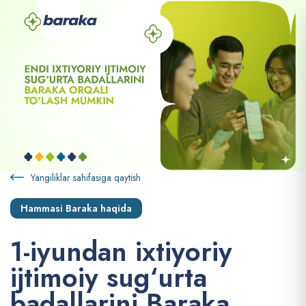
Yangiliklar sahifasiga qaytish
Hammasi Baraka haqida
1
-
i
y
u
n
d
a
n
i
x
t
i
y
o
r
i
y
i
j
t
i
m
o
i
y
s
u
g
‘
u
r
t
a
b
a
d
a
l
l
a
r
i
n
i
B
a
r
a
k
a