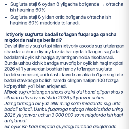
Sug‘urta staji 6 oydan 8 yilgacha bo‘lganda → o’rtacha
ish haqining 60%
Sug‘urta staji 8 yildan ortiq bo‘lganda o’rtacha ish
haqining 80% miqdorida to‘lanadi.
Ixtiyoriy sug‘urta badali to’lagan fuqaroga qancha
miqdorda nafaqa beriladi?
Davlat ijtimoiy sug‘urtasi bilan ixtiyoriy asosda sug‘urtalangan
shaxslar uchun ixtiyoriy tarzda har oyda to‘langan sug‘urta
badallarini oylik ish haqiga aylantirgan holda hisoblanadi.
Bunda ushbu kichik bandga muvofiq bir oylik ish haqi miqdori
2026 yil 1 yanvardan boshlab har oy to‘langan sug‘urta
badali summasini, uni to‘lash davrida amalda bo‘lgan sug‘urta
badali stavkasiga bo‘lish hamda olingan natijani 100 foizga
ko‘paytirish yo‘li bilan aniqlanadi.
Misol:
sug‘urtalangan shaxs o‘zini o‘zi band qilgan shaxs
sifatida ixtiyoriy ravishda 2026 yil yanvar uchun
Jamg‘armaga bir yuz ellik ming so‘m miqdorda sug‘urta
badali to‘ladi. Ushbu fuqaroga nafaqa hisoblashda uning
2026 yil yanvar uchun 3 000 000 so‘m miqdorda ish haqi
aniqlanadi:
Bir oylik ish haqi miqdori quyidagi tartibda aniqlanadi: