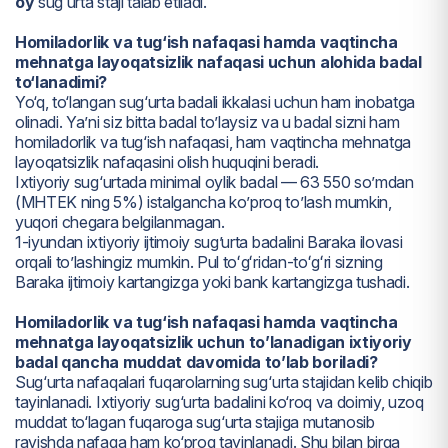
oy
sug‘urta staji talab etiladi.
Homiladorlik va tug‘ish nafaqasi hamda vaqtincha
mehnatga layoqatsizlik nafaqasi uchun alohida badal
to‘lanadimi?
Yo‘q, to‘langan sug‘urta badali ikkalasi uchun ham inobatga
olinadi. Ya’ni siz bitta badal to’laysiz va u badal sizni ham
homiladorlik va tug‘ish nafaqasi, ham vaqtincha mehnatga
layoqatsizlik nafaqasini olish huquqini beradi.
Ixtiyoriy sug‘urtada minimal oylik badal — 63 550 so’mdan
(MHTEK ning 5%) istalgancha ko’proq to’lash mumkin,
yuqori chegara belgilanmagan.
1-iyundan ixtiyoriy ijtimoiy sug’urta badalini Baraka ilovasi
orqali to’lashingiz mumkin. Pul toʻgʻridan-toʻgʻri sizning
Baraka ijtimoiy kartangizga yoki bank kartangizga tushadi.
Homiladorlik va tug‘ish nafaqasi hamda vaqtincha
mehnatga layoqatsizlik uchun to’lanadigan ixtiyoriy
badal qancha muddat davomida to’lab boriladi?
Sug‘urta nafaqalari fuqarolarning sug‘urta stajidan kelib chiqib
tayinlanadi. Ixtiyoriy sug‘urta badalini ko‘roq va doimiy, uzoq
muddat to‘lagan fuqaroga sug‘urta stajiga mutanosib
ravishda nafaqa ham ko‘proq tayinlanadi. Shu bilan birga