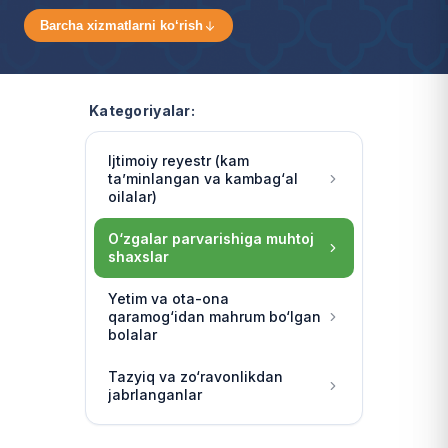
Barcha xizmatlarni ko‘rish
Kategoriyalar:
Ijtimoiy reyestr (kam
ta’minlangan va kambag‘al
oilalar)
O‘zgalar parvarishiga muhtoj
shaxslar
Yetim va ota-ona
qaramog‘idan mahrum bo‘lgan
bolalar
Tazyiq va zo‘ravonlikdan
jabrlanganlar