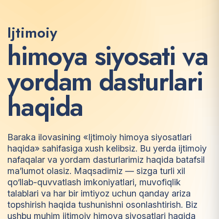
Ijtimoiy
h
i
m
o
y
a
s
i
y
o
s
a
t
i
v
a
y
o
r
d
a
m
d
a
s
t
u
r
l
a
r
i
h
a
q
i
d
a
Baraka ilovasining «Ijtimoiy himoya siyosatlari
haqida» sahifasiga xush kelibsiz. Bu yerda ijtimoiy
nafaqalar va yordam dasturlarimiz haqida batafsil
ma’lumot olasiz. Maqsadimiz — sizga turli xil
qo‘llab-quvvatlash imkoniyatlari, muvofiqlik
talablari va har bir imtiyoz uchun qanday ariza
topshirish haqida tushunishni osonlashtirish. Biz
ushbu muhim ijtimoiy himoya siyosatlari haqida