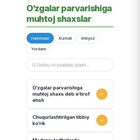
O‘zgalar parvarishiga
muhtoj shaxslar
Hammasi
Xizmat
Imtiyoz
Yordam
O‘zgalar parvarishiga
muhtoj shaxs deb e’tirof
etish
Yashash sharoitini kim
Chuqurlashtirilgan tibbiy
ko‘rik
baholaydi?
Multidissiplinar guruh: "Inson"
Tibbiy holat qanchalik tez-tez