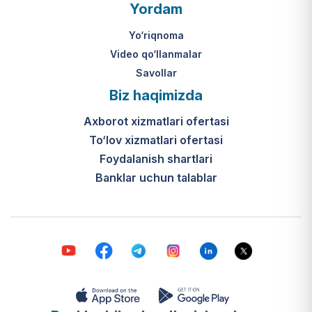
O‘zbekiston Respublikasi Vazirlar
Yordam
Mahkamasining 2024-yil 31-maydagi
316-son qarori hamda Prezidentning
Yo‘riqnoma
PQ-410-son qarori.
Video qo‘llanmalar
Savollar
Ijtimoiy qo‘llab-quvvatlash
Biz haqimizda
markazlari (IQQM) o‘zi nima?
Axborot xizmatlari ofertasi
Bular ilgarigi “Saxovat” keksalar va
To‘lov xizmatlari ofertasi
nogironligi bo‘lgan shaxslar uchun
internat uylari hamda Urush va
Foydalanish shartlari
mehnat faxriylari pansionatining
Banklar uchun talablar
yangi nomi va tizimidir (1-band).