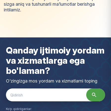
sizga aniq va tushunarli ma’lumotlar berishga
intilamiz.
I
m
t
i
y
o
z
Qanday ijtimoiy yordam
va xizmatlarga ega
bo'laman?
O'zingizga mos yordam va xizmatlarni toping
Search
for:
Ko‘p qidirilganlar: