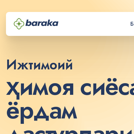
Б
Ижтимоий
ҳ
и
м
о
я
с
и
ё
с
ё
р
д
а
м
д
а
с
т
у
р
л
а
р
и