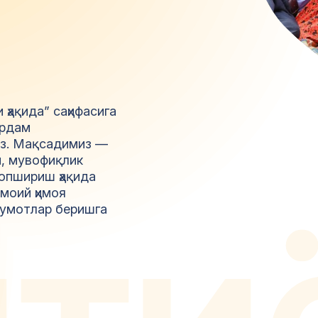
ҳақида” саҳифасига
ёрдам
из. Мақсадимиз —
и, мувофиқлик
топшириш ҳақида
м
т
и
моий ҳимоя
лумотлар беришга