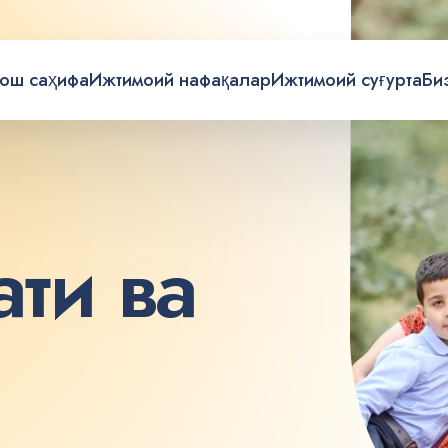
ош саҳифа
Ижтимоий нафақалар
Ижтимоий суғурта
Би
а
т
и
в
а