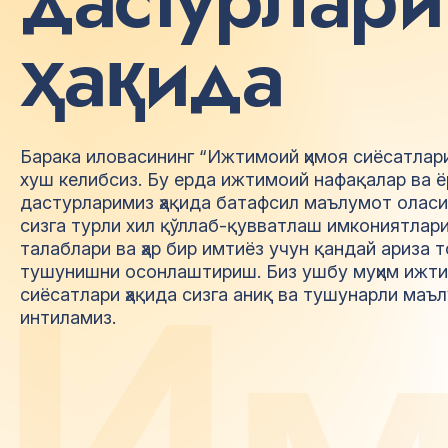
ҳ
а
қ
и
д
а
Барака иловасининг “Ижтимоий ҳимоя сиёсатлари 
хуш келибсиз. Бу ерда ижтимоий нафақалар ва 
дастурларимиз ҳақида батафсил маълумот олас
сизга турли хил қўллаб-қувватлаш имкониятлар
талаблари ва ҳар бир имтиёз учун қандай ариза 
И
тушунишни осонлаштириш. Биз ушбу муҳим ижти
сиёсатлари ҳақида сизга аниқ ва тушунарли маъ
интиламиз.