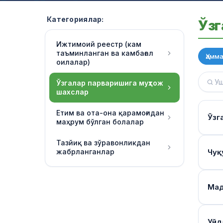
Категориялар:
Ўзг
Ижтимоий реестр (кам
таъминланган ва камбағал
Ҳамм
оилалар)
Ўзгалар парваришига муҳтож
шахслар
Етим ва ота-она қарамоғидан
Ўзг
маҳрум бўлган болалар
Тазйиқ ва зўравонликдан
Яша
жабрланганлар
Чуқ
Мулт
ижт
Тиб
Мад
Ҳар 
Мон
баҳо
Мул
Реес
Уйд