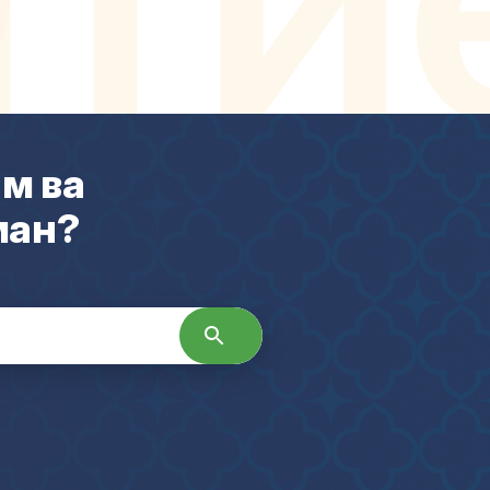
м ва
ман?