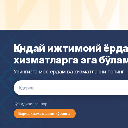
Қандай ижтимоий ёрда
хизматларга эга бўла
Ўзингизга мос ёрдам ва хизматларни топинг
Search
for:
Кўп қидирилганлар:
Барча хизматларни кўриш