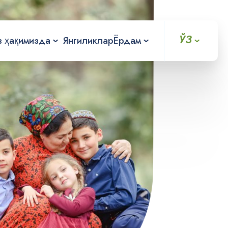
ЎЗ
з ҳақимизда
Янгиликлар
Ёрдам