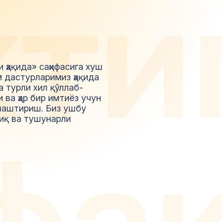
ж
т
и
 ҳақида» саҳифасига хуш
м дастурларимиз ҳақида
 турли хил қўллаб-
ва ҳар бир имтиёз учун
лаштириш. Биз ушбу
ниқ ва тушунарли
ф
а