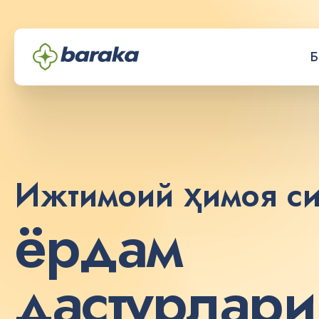
Б
Ижтимоий ҳимоя си
ё
р
д
а
м
д
а
с
т
у
р
л
а
р
и