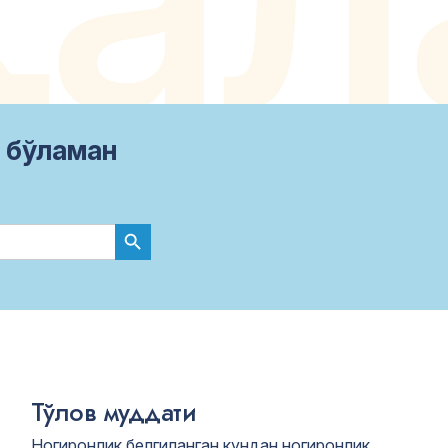
а бўламан
Search Button
Тўлов муддати
Ногиронлик белгиланган кундан ногиронлик