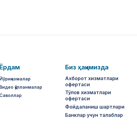
Ёрдам
Биз ҳақимизда
Ахборот хизматлари
Йўриқномалар
офертаси
Видео қўлланмалар
Тўлов хизматлари
Саволлар
офертаси
Фойдаланиш шартлари
Банклар учун талаблар