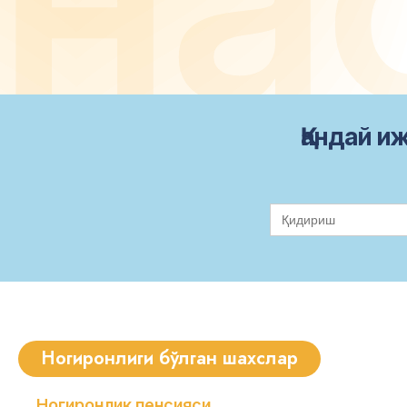
Қандай и
Search
for:
Ногиронлиги бўлган шахслар
Ногиронлик пенсияси