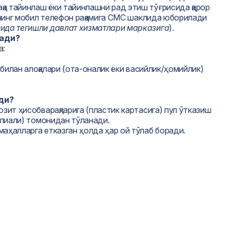
қа тайинлаш ёки тайинлашни рад этиш тўғрисида қарор
чининг мобил телефон рақамига СМС шаклида юборилади
нида тегишли давлат хизматлари марказига
).
лади?
а:
;
и билан алоқалари (ота-оналик ёки васийлик/ҳомийлик)
ади?
озит ҳисобварақларига (пластик картасига) пул ўтказиш
филиали) томонидан тўланади.
маҳалларга етказган ҳолда ҳар ой тўлаб боради.