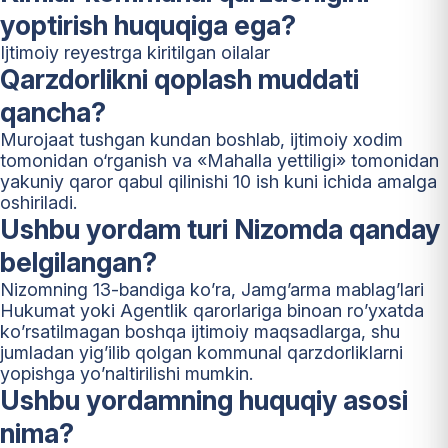
yoptirish huquqiga ega?
Ijtimoiy reyestrga kiritilgan oilalar
Qarzdorlikni qoplash muddati
qancha?
Murojaat tushgan kundan boshlab, ijtimoiy xodim
tomonidan o‘rganish va «Mahalla yettiligi» tomonidan
yakuniy qaror qabul qilinishi 10 ish kuni ichida amalga
oshiriladi.
Ushbu yordam turi Nizomda qanday
belgilangan?
Nizomning 13-bandiga ko’ra, Jamg’arma mablag’lari
Hukumat yoki Agentlik qarorlariga binoan ro’yxatda
ko’rsatilmagan boshqa ijtimoiy maqsadlarga, shu
jumladan yig’ilib qolgan kommunal qarzdorliklarni
yopishga yo’naltirilishi mumkin.
Ushbu yordamning huquqiy asosi
nima?