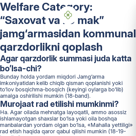
Welfare Category:
“Saxovat va koʻmak”
jamg‘armasidan kommunal
qarzdorlikni qoplash
Agar qarzdorlik summasi juda katta
bo’lsa-chi?
Bunday holda yordam miqdori Jamg’arma
imkoniyatidan kelib chiqib qisman qoplanishi yoki
to’lov bosqichma-bosqich (keyingi oylarga bo’lib)
amalga oshirilishi mumkin (18-band).
Murojaat rad etilishi mumkinmi?
Ha. Agar oilada mehnatga layoqatli, ammo asossiz
ishlamayotgan shaxslar bo’lsa yoki oila boshqa
manbalardan yordam olgan bo’lsa, «Mahalla yettiligi»
rad etish haqida qaror qabul qilishi mumkin (18-19-