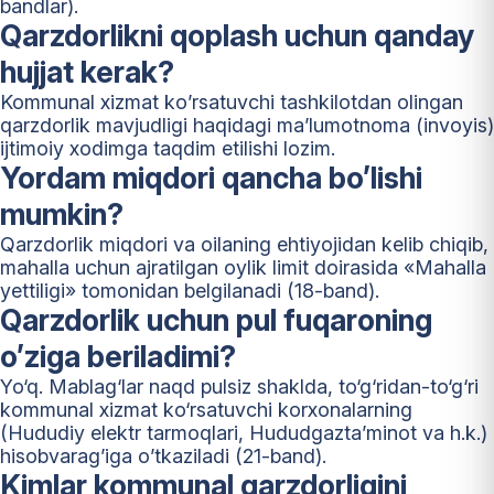
bandlar).
Qarzdorlikni qoplash uchun qanday
hujjat kerak?
Kommunal xizmat ko’rsatuvchi tashkilotdan olingan
qarzdorlik mavjudligi haqidagi ma’lumotnoma (invoyis)
ijtimoiy xodimga taqdim etilishi lozim.
Yordam miqdori qancha bo’lishi
mumkin?
Qarzdorlik miqdori va oilaning ehtiyojidan kelib chiqib,
mahalla uchun ajratilgan oylik limit doirasida «Mahalla
yettiligi» tomonidan belgilanadi (18-band).
Qarzdorlik uchun pul fuqaroning
o’ziga beriladimi?
Yo‘q. Mablag‘lar naqd pulsiz shaklda, to‘g‘ridan-to‘g‘ri
kommunal xizmat ko‘rsatuvchi korxonalarning
(Hududiy elektr tarmoqlari, Hududgazta’minot va h.k.)
hisobvarag’iga o’tkaziladi (21-band).
Kimlar kommunal qarzdorligini