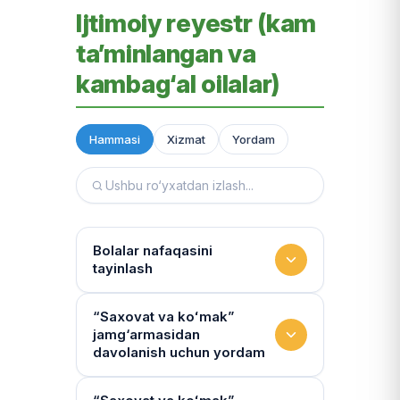
Ijtimoiy reyestr (kam
ta’minlangan va
kambag‘al oilalar)
Hammasi
Xizmat
Yordam
Bolalar nafaqasini
tayinlash
To‘lov miqdori
“Saxovat va koʻmak”
jamg‘armasidan
Miqdor qonunchilik bilan belgilanadi.
davolanish uchun yordam
“Kambag‘allik chegarasidagi oila”ga
75% yoki 50% to‘lanadi
Yo‘llanmaning haqiqiyligi