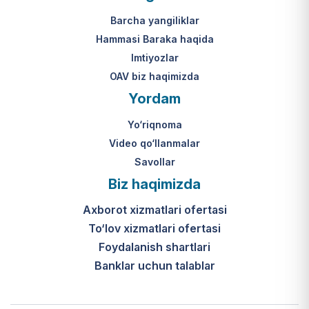
Mahkamasining 2024-yil 31-maydagi
yakuniy qaror qabul qilinishi 10 ish
313-son qarori.
kuni ichida amalga oshiriladi.
Barcha yangiliklar
Hammasi Baraka haqida
К какому виду помощи
Imtiyozlar
относится услуга по
OAV biz haqimizda
установке пандуса?
Yordam
Согласно пункту 32 Положения,
Yo‘riqnoma
эта услуга входит в перечень
мер по адаптации жилищно-
Video qo‘llanmalar
бытовых условий лиц,
Savollar
нуждающихся в постороннем
Biz haqimizda
уходе, для создания
безбарьерной среды.
Axborot xizmatlari ofertasi
To‘lov xizmatlari ofertasi
Foydalanish shartlari
Banklar uchun talablar