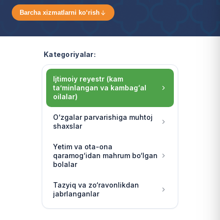
Barcha xizmatlarni ko‘rish
Kategoriyalar:
Ijtimoiy reyestr (kam
ta’minlangan va kambag‘al
oilalar)
O‘zgalar parvarishiga muhtoj
shaxslar
Yetim va ota-ona
qaramog‘idan mahrum bo‘lgan
bolalar
Tazyiq va zo‘ravonlikdan
jabrlanganlar