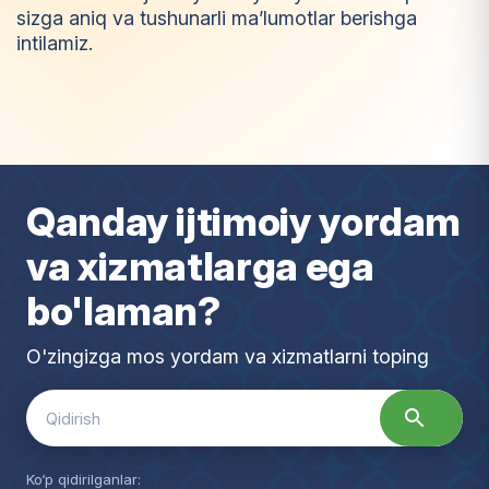
sizga aniq va tushunarli ma’lumotlar berishga
intilamiz.
I
m
t
i
y
o
z
Qanday ijtimoiy yordam
va xizmatlarga ega
bo'laman?
O'zingizga mos yordam va xizmatlarni toping
Search
for:
Ko‘p qidirilganlar: