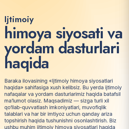
Ijtimoiy
h
i
m
o
y
a
s
i
y
o
s
a
t
i
v
a
y
o
r
d
a
m
d
a
s
t
u
r
l
a
r
i
h
a
q
i
d
a
Baraka ilovasining «Ijtimoiy himoya siyosatlari
haqida» sahifasiga xush kelibsiz. Bu yerda ijtimoiy
nafaqalar va yordam dasturlarimiz haqida batafsil
ma’lumot olasiz. Maqsadimiz — sizga turli xil
qo‘llab-quvvatlash imkoniyatlari, muvofiqlik
talablari va har bir imtiyoz uchun qanday ariza
topshirish haqida tushunishni osonlashtirish. Biz
ushbu muhim ijtimoiy himoya siyosatlari haqida