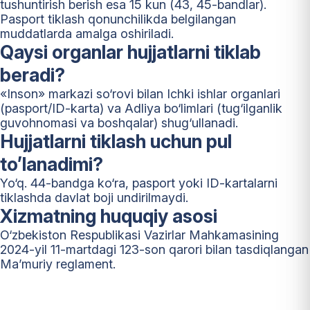
tushuntirish berish esa 15 kun (43, 45-bandlar).
Pasport tiklash qonunchilikda belgilangan
muddatlarda amalga oshiriladi.
Qaysi organlar hujjatlarni tiklab
beradi?
«Inson» markazi so‘rovi bilan Ichki ishlar organlari
(pasport/ID-karta) va Adliya bo‘limlari (tug‘ilganlik
guvohnomasi va boshqalar) shug‘ullanadi.
Hujjatlarni tiklash uchun pul
to’lanadimi?
Yo‘q. 44-bandga ko‘ra, pasport yoki ID-kartalarni
tiklashda davlat boji undirilmaydi.
Xizmatning huquqiy asosi
O‘zbekiston Respublikasi Vazirlar Mahkamasining
2024-yil 11-martdagi 123-son qarori bilan tasdiqlangan
Ma’muriy reglament.