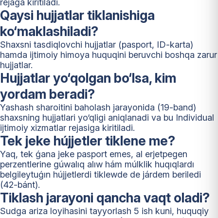
rejaga kiritiladi.
Qaysi hujjatlar tiklanishiga
ko‘maklashiladi?
Shaxsni tasdiqlovchi hujjatlar (pasport, ID-karta)
hamda ijtimoiy himoya huquqini beruvchi boshqa zarur
hujjatlar.
Hujjatlar yo‘qolgan bo‘lsa, kim
yordam beradi?
Yashash sharoitini baholash jarayonida (19-band)
shaxsning hujjatlari yo‘qligi aniqlanadi va bu Individual
ijtimoiy xizmatlar rejasiga kiritiladi.
Tek jeke hújjetler tiklene me?
Yaq, tek ǵana jeke pasport emes, al erjetpegen
perzentlerine gúwalıq alıw hám múlklik huqıqlardı
belgileytuǵın hújjetlerdi tiklewde de járdem beriledi
(42-bánt).
Tiklash jarayoni qancha vaqt oladi?
Sudga ariza loyihasini tayyorlash 5 ish kuni, huquqiy