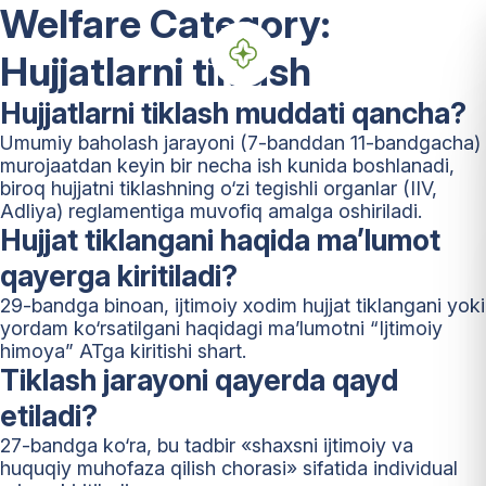
Welfare Category:
Hujjatlarni tiklash
Hujjatlarni tiklash muddati qancha?
Umumiy baholash jarayoni (7-banddan 11-bandgacha)
murojaatdan keyin bir necha ish kunida boshlanadi,
biroq hujjatni tiklashning o‘zi tegishli organlar (IIV,
Adliya) reglamentiga muvofiq amalga oshiriladi.
Hujjat tiklangani haqida ma’lumot
qayerga kiritiladi?
29-bandga binoan, ijtimoiy xodim hujjat tiklangani yoki
yordam ko‘rsatilgani haqidagi ma’lumotni “Ijtimoiy
himoya” ATga kiritishi shart.
Tiklash jarayoni qayerda qayd
etiladi?
27-bandga ko‘ra, bu tadbir «shaxsni ijtimoiy va
huquqiy muhofaza qilish chorasi» sifatida individual