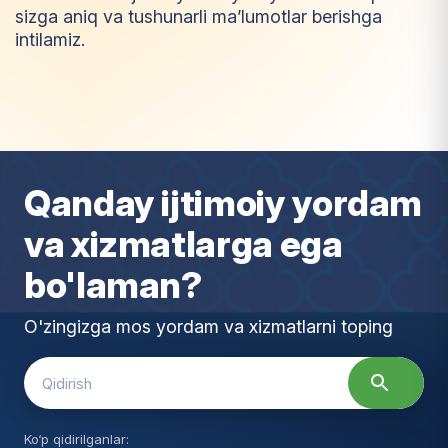
sizga aniq va tushunarli ma’lumotlar berishga
intilamiz.
I
m
t
i
y
o
z
Qanday ijtimoiy yordam
va xizmatlarga ega
bo'laman?
O'zingizga mos yordam va xizmatlarni toping
Search
for:
Ko‘p qidirilganlar: