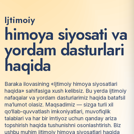
Ijtimoiy
h
i
m
o
y
a
s
i
y
o
s
a
t
i
v
a
y
o
r
d
a
m
d
a
s
t
u
r
l
a
r
i
h
a
q
i
d
a
Baraka ilovasining «Ijtimoiy himoya siyosatlari
haqida» sahifasiga xush kelibsiz. Bu yerda ijtimoiy
nafaqalar va yordam dasturlarimiz haqida batafsil
ma’lumot olasiz. Maqsadimiz — sizga turli xil
qo‘llab-quvvatlash imkoniyatlari, muvofiqlik
talablari va har bir imtiyoz uchun qanday ariza
topshirish haqida tushunishni osonlashtirish. Biz
ushbu muhim ijtimoiy himoya siyosatlari haqida