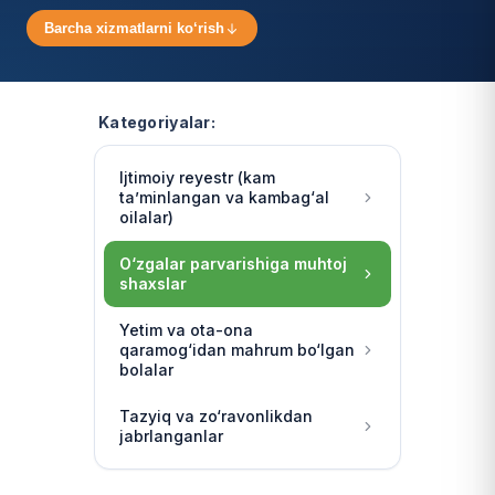
Barcha xizmatlarni ko‘rish
Kategoriyalar:
Ijtimoiy reyestr (kam
ta’minlangan va kambag‘al
oilalar)
O‘zgalar parvarishiga muhtoj
shaxslar
Yetim va ota-ona
qaramog‘idan mahrum bo‘lgan
bolalar
Tazyiq va zo‘ravonlikdan
jabrlanganlar