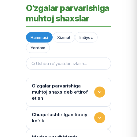
O‘zgalar parvarishiga
muhtoj shaxslar
Hammasi
Xizmat
Imtiyoz
Yordam
O‘zgalar parvarishiga
muhtoj shaxs deb e’tirof
etish
Yashash sharoitini kim
Chuqurlashtirilgan tibbiy
ko‘rik
baholaydi?
Multidissiplinar guruh: "Inson"
Tibbiy holat qanchalik tez-tez