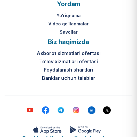
O‘zbekiston Respublikasi Vazirlar
Yordam
Mahkamasining 2024-yil 31-maydagi
316-son qarori hamda Prezidentning
Yo‘riqnoma
PQ-410-son qarori.
Video qo‘llanmalar
Savollar
Ijtimoiy qo‘llab-quvvatlash
Biz haqimizda
markazlari (IQQM) o‘zi nima?
Axborot xizmatlari ofertasi
Bular ilgarigi “Saxovat” keksalar va
To‘lov xizmatlari ofertasi
nogironligi bo‘lgan shaxslar uchun
internat uylari hamda Urush va
Foydalanish shartlari
mehnat faxriylari pansionatining
Banklar uchun talablar
yangi nomi va tizimidir (1-band).