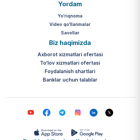
O‘zbekiston Respublikasi Vazirlar
Yordam
Mahkamasining 2024-yil 31-maydagi
316-son qarori hamda Prezidentning
Yo‘riqnoma
PQ-410-son qarori.
Video qo‘llanmalar
Savollar
Ijtimoiy qo‘llab-quvvatlash
Biz haqimizda
markazlari (IQQM) o‘zi nima?
Axborot xizmatlari ofertasi
Bular ilgarigi “Saxovat” keksalar va
To‘lov xizmatlari ofertasi
nogironligi bo‘lgan shaxslar uchun
internat uylari hamda Urush va
Foydalanish shartlari
mehnat faxriylari pansionatining
Banklar uchun talablar
yangi nomi va tizimidir (1-band).