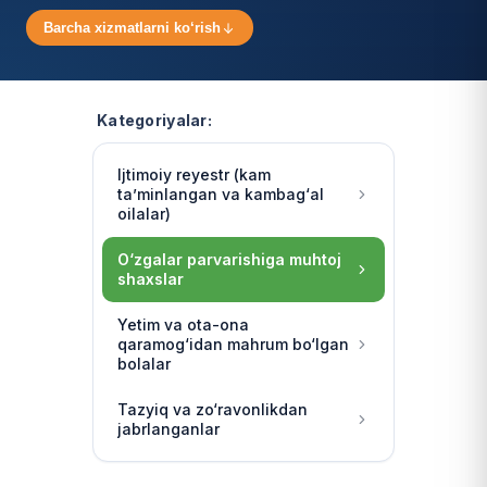
Barcha xizmatlarni ko‘rish
Kategoriyalar:
Ijtimoiy reyestr (kam
ta’minlangan va kambag‘al
oilalar)
O‘zgalar parvarishiga muhtoj
shaxslar
Yetim va ota-ona
qaramog‘idan mahrum bo‘lgan
bolalar
Tazyiq va zo‘ravonlikdan
jabrlanganlar