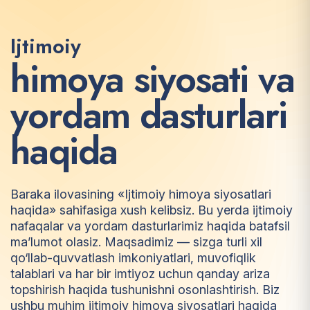
Ijtimoiy
h
i
m
o
y
a
s
i
y
o
s
a
t
i
v
a
y
o
r
d
a
m
d
a
s
t
u
r
l
a
r
i
h
a
q
i
d
a
Baraka ilovasining «Ijtimoiy himoya siyosatlari
haqida» sahifasiga xush kelibsiz. Bu yerda ijtimoiy
nafaqalar va yordam dasturlarimiz haqida batafsil
ma’lumot olasiz. Maqsadimiz — sizga turli xil
qo‘llab-quvvatlash imkoniyatlari, muvofiqlik
talablari va har bir imtiyoz uchun qanday ariza
topshirish haqida tushunishni osonlashtirish. Biz
ushbu muhim ijtimoiy himoya siyosatlari haqida