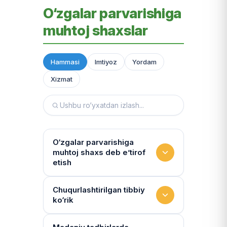
O‘zgalar parvarishiga
muhtoj shaxslar
Hammasi
Imtiyoz
Yordam
Xizmat
O‘zgalar parvarishiga
muhtoj shaxs deb e’tirof
etish
Yashash sharoitini kim
Chuqurlashtirilgan tibbiy
ko‘rik
baholaydi?
Multidissiplinar guruh: "Inson"
Tibbiy holat qanchalik tez-tez