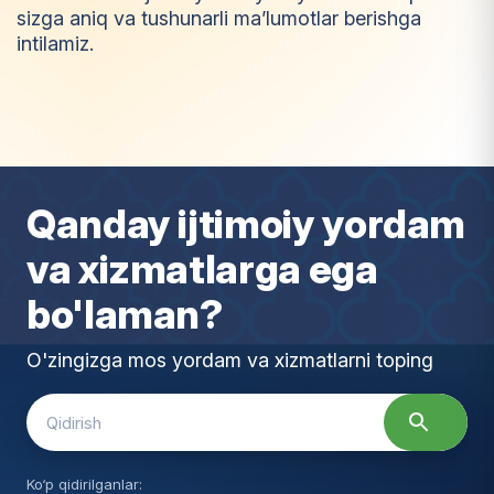
sizga aniq va tushunarli ma’lumotlar berishga
intilamiz.
I
m
t
i
y
o
z
Qanday ijtimoiy yordam
va xizmatlarga ega
bo'laman?
O'zingizga mos yordam va xizmatlarni toping
Search
for:
Ko‘p qidirilganlar: