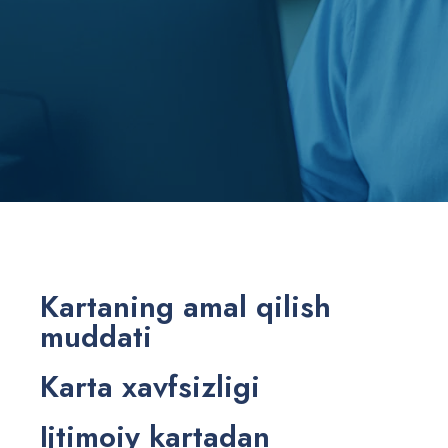
Kartaning amal qilish
muddati
Karta xavfsizligi
Ijtimoiy kartadan