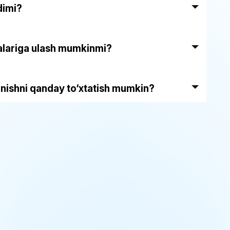
dimi?
ovalariga ulash mumkinmi?
anishni qanday to‘xtatish mumkin?