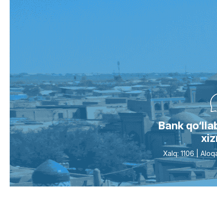
Bank qo‘ll
xi
Xalq: 1106 | Al