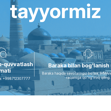
tayyormiz
ab-quvvatlash
Baraka bilan bog'lanish
zmati
Baraka haqida savollaringiz bo'lsa, IHMAn
raqamiga qo'ng'iroq qiling.
oqa: +998712307777