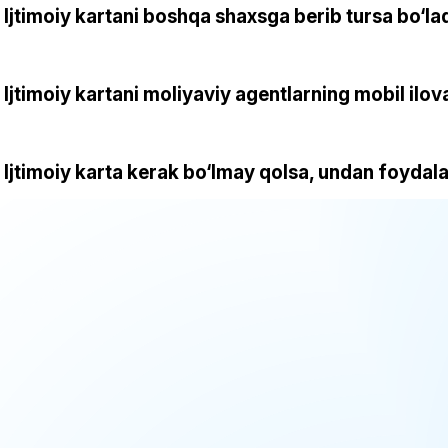
Ijtimoiy kartani boshqa shaxsga berib tursa bo‘la
Ijtimoiy kartani moliyaviy agentlarning mobil il
Ijtimoiy karta kerak bo‘lmay qolsa, undan foydal