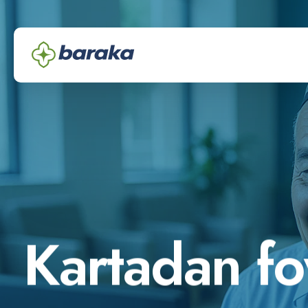
K
a
r
t
a
d
a
n
f
o