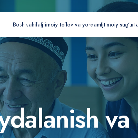
Bosh sahifa
Ijtimoiy to’lov va yordam
Ijtimoiy sug’urt
y
d
a
l
a
n
i
s
h
v
a