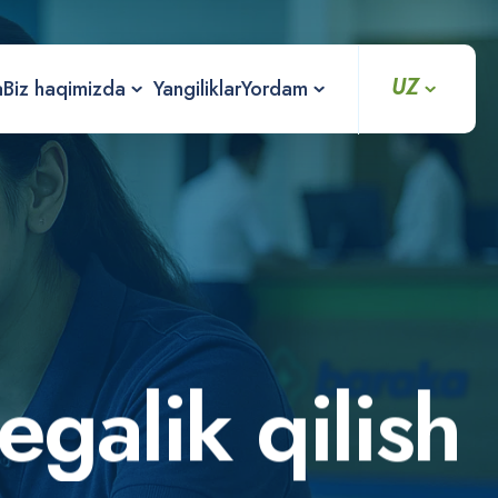
UZ
a
Biz haqimizda
Yangiliklar
Yordam
e
g
a
l
i
k
q
i
l
i
s
h