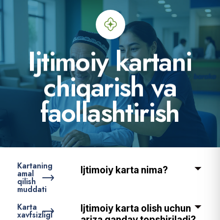
I
j
t
i
m
o
i
y
k
a
r
t
a
n
i
c
h
i
q
a
r
i
s
h
v
a
f
a
o
l
l
a
s
h
t
i
r
i
s
h
Kartaning
Ijtimoiy karta nima?
amal
qilish
muddati
Karta
Ijtimoiy karta olish uchun
xavfsizligi
ariza qanday topshiriladi?