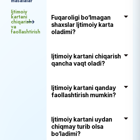
masalalar
Ijtimoiy
kartani
Fuqaroligi bo‘lmagan
chiqarish
shaxslar Ijtimoiy karta
va
faollashtirish
oladimi?
Ijtimoiy kartani chiqarish
qancha vaqt oladi?
Ijtimoiy kartani qanday
faollashtirish mumkin?
Ijtimoiy kartani uydan
chiqmay turib olsa
bo‘ladimi?