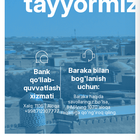
tayyormiz
Baraka bilan
Bank
bog'lanish
qo‘llab-
uchun:
quvvatlash
xizmati
Baraka haqida
savollaringiz bo'lsa,
Xalq: 1106 | Aloqa:
IHMAning 1070 aloqa
+998712307777
raqamiga qo'ng'iroq qiling.