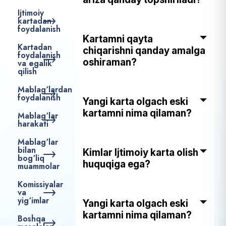
Ijtimoiy
kartadan
foydalanish
Kartamni qayta
Kartadan
chiqarishni qanday amalga
foydalanish
oshiraman?
va egalik
qilish
Mablag‘lardan
foydalanish
Yangi karta olgach eski
kartamni nima qilaman?
Mablag‘lar
harakati
Mablag‘lar
bilan
Kimlar Ijtimoiy karta olish
bog‘liq
huquqiga ega?
muammolar
Komissiyalar
va
yig‘imlar
Yangi karta olgach eski
kartamni nima qilaman?
Boshqa