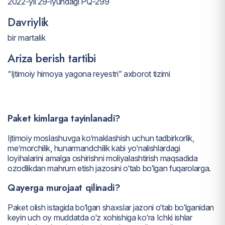
2022-yil 29-iyundagi PQ-299
Davriylik
bir martalik
Ariza berish tartibi
“Ijtimoiy himoya yagona reyestri” axborot tizimi
Paket kimlarga tayinlanadi?
Ijtimoiy moslashuvga ko‘maklashish uchun tadbirkorlik,
me’morchilik, hunarmandchilik kabi yo‘nalishlardagi
loyihalarini amalga oshirishni moliyalashtirish maqsadida
ozodlikdan mahrum etish jazosini o‘tab bo‘lgan fuqarolarga.
Qayerga murojaat qilinadi?
Paket olish istagida bo‘lgan shaxslar jazoni o‘tab bo‘lganidan
keyin uch oy muddatda o‘z xohishiga ko‘ra Ichki ishlar