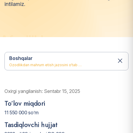
intilamiz.
A
f
z
a
l
l
i
k
l
a
r
Boshqalar
Ozodlikdan mahrum etish jazosini o‘tab bo‘lgan fuqarolarning ijtimoiy moslashuviga ko‘maklashish bo‘yicha «Dastlabki ijtimoiy-moddiy yordam paketi»
Oxirgi yangilanish: Sentabr 15, 2025
To‘lov miqdori
11 550 000 so’m
Tasdiqlovchi hujjat