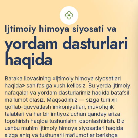
Ijtimoiy himoya siyosati va
y
o
r
d
a
m
d
a
s
t
u
r
l
a
r
i
h
a
q
i
d
a
Baraka ilovasining «Ijtimoiy himoya siyosatlari
haqida» sahifasiga xush kelibsiz. Bu yerda ijtimoiy
nafaqalar va yordam dasturlarimiz haqida batafsil
ma’lumot olasiz. Maqsadimiz — sizga turli xil
qo‘llab-quvvatlash imkoniyatlari, muvofiqlik
talablari va har bir imtiyoz uchun qanday ariza
topshirish haqida tushunishni osonlashtirish. Biz
ushbu muhim ijtimoiy himoya siyosatlari haqida
sizga aniq va tushunarli ma’lumotlar berishga