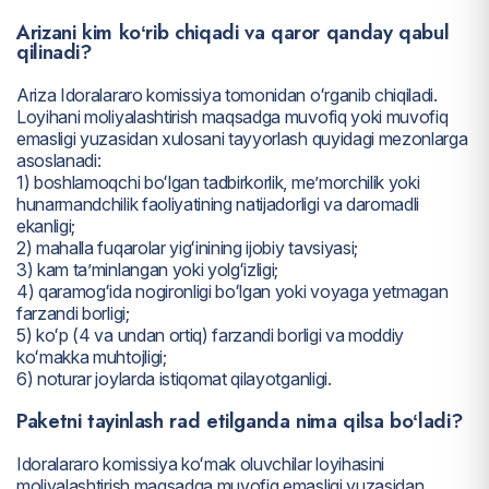
Arizani kim koʻrib chiqadi va qaror qanday qabul
qilinadi?
Ariza Idoralararo komissiya tomonidan oʻrganib chiqiladi.
Loyihani moliyalashtirish maqsadga muvofiq yoki muvofiq
emasligi yuzasidan xulosani tayyorlash quyidagi mezonlarga
asoslanadi:
1) boshlamoqchi boʻlgan tadbirkorlik, meʼmorchilik yoki
hunarmandchilik faoliyatining natijadorligi va daromadli
ekanligi;
2) mahalla fuqarolar yigʻinining ijobiy tavsiyasi;
3) kam taʼminlangan yoki yolgʻizligi;
4) qaramogʻida nogironligi boʻlgan yoki voyaga yetmagan
farzandi borligi;
5) koʻp (4 va undan ortiq) farzandi borligi va moddiy
koʻmakka muhtojligi;
6) noturar joylarda istiqomat qilayotganligi.
Paketni tayinlash rad etilganda nima qilsa boʻladi?
Idoralararo komissiya koʻmak oluvchilar loyihasini
moliyalashtirish maqsadga muvofiq emasligi yuzasidan