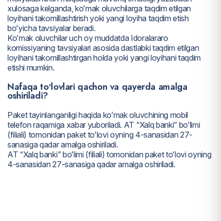
xulosaga kelganda, koʻmak oluvchilarga taqdim etilgan
loyihani takomillashtirish yoki yangi loyiha taqdim etish
boʻyicha tavsiyalar beradi.
Koʻmak oluvchilar uch oy muddatda Idoralararo
komissiyaning tavsiyalari asosida dastlabki taqdim etilgan
loyihani takomillashtirgan holda yoki yangi loyihani taqdim
etishi mumkin.
Nafaqa toʻlovlari qachon va qayerda amalga
oshiriladi?
Paket tayinlanganligi haqida koʻmak oluvchining mobil
telefon raqamiga xabar yuboriladi. AT “Xalq banki” boʻlimi
(filiali) tomonidan paket toʻlovi oyning 4-sanasidan 27-
sanasiga qadar amalga oshiriladi.
AT “Xalq banki” boʻlimi (filiali) tomonidan paket toʻlovi oyning
4-sanasidan 27-sanasiga qadar amalga oshiriladi.