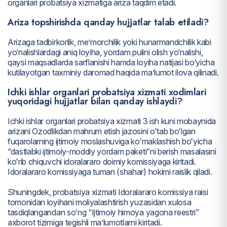
organlari probatsiya xizmatiga ariza taqdim etadi.
Ariza topshirishda qanday hujjatlar talab etiladi?
Arizaga tadbirkorlik, me’morchilik yoki hunarmandchilik kabi
yo‘nalishlardagi aniq loyiha, yordam pulini olish yo‘nalishi,
qaysi maqsadlarda sarflanishi hamda loyiha natijasi bo‘yicha
kutilayotgan taxminiy daromad haqida ma’lumot ilova qilinadi.
Ichki ishlar organlari probatsiya xizmati xodimlari
yuqoridagi hujjatlar bilan qanday ishlaydi?
Ichki ishlar organlari probatsiya xizmati 3 ish kuni mobaynida
arizani Ozodlikdan mahrum etish jazosini oʻtab boʻlgan
fuqarolarning ijtimoiy moslashuviga koʻmaklashish boʻyicha
“dastlabki ijtimoiy-moddiy yordam paketi”ni berish masalasini
koʻrib chiquvchi idoralararo doimiy komissiyaga kiritadi.
Idoralararo komissiyaga tuman (shahar) hokimi raislik qiladi.
Shuningdek, probatsiya xizmati Idoralararo komissiya raisi
tomonidan loyihani moliyalashtirish yuzasidan xulosa
tasdiqlangandan soʻng “Ijtimoiy himoya yagona reestri”
axborot tizimiga tegishli maʼlumotlarni kiritadi.