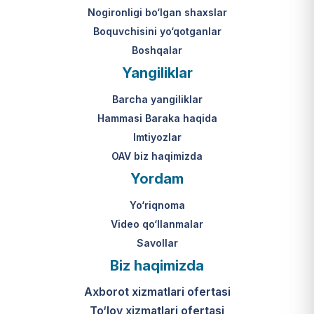
Nogironligi bo‘lgan shaxslar
Boquvchisini yo‘qotganlar
Boshqalar
Yangiliklar
Barcha yangiliklar
Hammasi Baraka haqida
Imtiyozlar
OAV biz haqimizda
Yordam
Yo‘riqnoma
Video qo‘llanmalar
Savollar
Biz haqimizda
Axborot xizmatlari ofertasi
To‘lov xizmatlari ofertasi