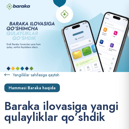
Yangiliklar sahifasiga qaytish
Hammasi Baraka haqida
B
a
r
a
k
a
i
l
o
v
a
s
i
g
a
y
a
n
g
i
q
u
l
a
y
l
i
k
l
a
r
q
o
’
s
h
d
i
k