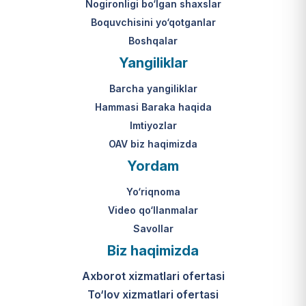
Nogironligi bo‘lgan shaxslar
Boquvchisini yo‘qotganlar
Boshqalar
Yangiliklar
Barcha yangiliklar
Hammasi Baraka haqida
Imtiyozlar
OAV biz haqimizda
Yordam
Yo‘riqnoma
Video qo‘llanmalar
Savollar
Biz haqimizda
Axborot xizmatlari ofertasi
To‘lov xizmatlari ofertasi