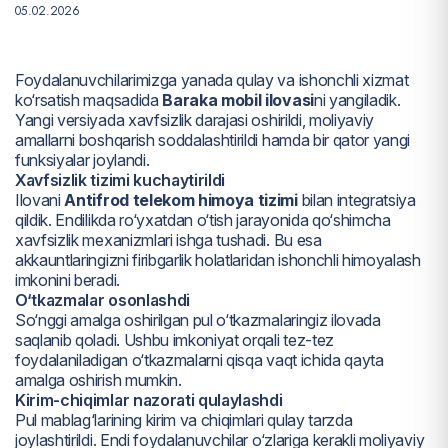
05.02.2026
Foydalanuvchilarimizga yanada qulay va ishonchli xizmat
ko‘rsatish maqsadida
Baraka mobil ilovasi
ni yangiladik.
Yangi versiyada xavfsizlik darajasi oshirildi, moliyaviy
amallarni boshqarish soddalashtirildi hamda bir qator yangi
funksiyalar joylandi.
Xavfsizlik tizimi kuchaytirildi
Ilovani
Antifrod telekom himoya tizimi
bilan integratsiya
qildik. Endilikda ro‘yxatdan o‘tish jarayonida qo‘shimcha
xavfsizlik mexanizmlari ishga tushadi. Bu esa
akkauntlaringizni firibgarlik holatlaridan ishonchli himoyalash
imkonini beradi.
O‘tkazmalar osonlashdi
So‘nggi amalga oshirilgan pul o‘tkazmalaringiz ilovada
saqlanib qoladi. Ushbu imkoniyat orqali tez-tez
foydalaniladigan o‘tkazmalarni qisqa vaqt ichida qayta
amalga oshirish mumkin.
Kirim-chiqimlar nazorati qulaylashdi
Pul mablag‘larining kirim va chiqimlari qulay tarzda
joylashtirildi. Endi foydalanuvchilar o‘zlariga kerakli moliyaviy