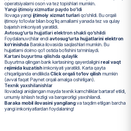
operatsiyalarni oson va tez topishlari mumkin.
Yangi ijtimoiy xizmatlar paydo bo’ldi
Ilovaga yangi
ijtimoiy xizmat turlari
qo‘shildi. Bu orqali
ijtimoiy to‘lovlar bilan bog‘liq amallarni yanada tez va qulay
bajarish imkoniyati yaratildi.
Avtosug‘urta hujjatlari elektron shakli qo’shildi
Foydalanuvchilar endi
avtosug‘urta hujjatlarini elektron
ko‘rinishda
Baraka ilovasida saqlashlari mumkin. Bu
hujjatlarni doimo qo‘l ostida bo‘lishini ta’minlaydi.
Kartani buyurtma qilishda qulaylik
Buyurtma qilingan bank kartasining qayerdaligini
real vaqt
rejimida kuzatish
imkoniyati yaratildi. Karta qayta
chiqarilganda endilikda
Click orqali to‘lov qilish
mumkin
(avval faqat Paynet orqali amalga oshirilgan).
Texnik yaxshilanishlar
Ilovadagi aniqlangan mayda texnik kamchiliklar bartaraf etildi,
umumiy ishlash tezligi va barqarorligi yaxshilandi.
Baraka mobil ilovasini yangilang
va taqdim etilgan barcha
yangi imkoniyatlardan foydalaning!