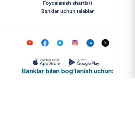
Foydalanish shartlari
Banklar uchun talablar
Banklar bilan bog'lanish uchun:
Xalq banki 1106 | AloqaBank: +998712307777
Baraka bilan bog'lanish uchun:
Baraka haqida savollaringiz bo’lsa, IHMAning 1070 aloqa
raqamiga qo’ng’iroq qiling.