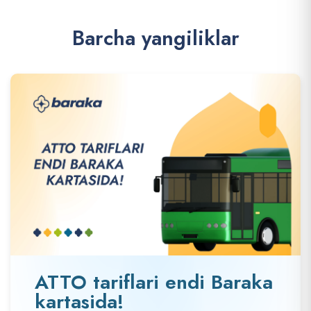
B
a
r
c
h
a
y
a
n
g
i
l
i
k
l
a
r
ATTO tariflari endi Baraka
kartasida!