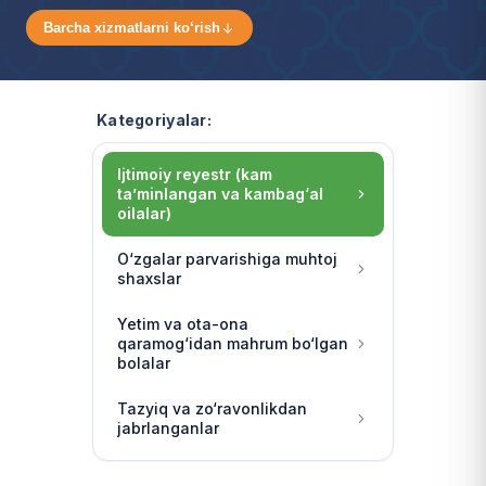
Barcha xizmatlarni ko‘rish
Kategoriyalar:
Ijtimoiy reyestr (kam
ta’minlangan va kambag‘al
oilalar)
O‘zgalar parvarishiga muhtoj
shaxslar
Yetim va ota-ona
qaramog‘idan mahrum bo‘lgan
bolalar
Tazyiq va zo‘ravonlikdan
jabrlanganlar