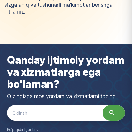
sizga aniq va tushunarli ma’lumotlar berishga
intilamiz.
I
m
t
i
y
o
z
Qanday ijtimoiy yordam
va xizmatlarga ega
bo'laman?
O'zingizga mos yordam va xizmatlarni toping
Search
for:
Ko‘p qidirilganlar: