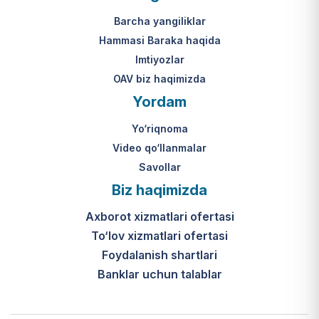
Mahkamasining 2024-yil 31-maydagi
yakuniy qaror qabul qilinishi 10 ish
313-son qarori.
kuni ichida amalga oshiriladi.
Barcha yangiliklar
Hammasi Baraka haqida
К какому виду помощи
Imtiyozlar
относится услуга по
OAV biz haqimizda
установке пандуса?
Yordam
Согласно пункту 32 Положения,
Yo‘riqnoma
эта услуга входит в перечень
мер по адаптации жилищно-
Video qo‘llanmalar
бытовых условий лиц,
Savollar
нуждающихся в постороннем
Biz haqimizda
уходе, для создания
безбарьерной среды.
Axborot xizmatlari ofertasi
To‘lov xizmatlari ofertasi
Foydalanish shartlari
Banklar uchun talablar