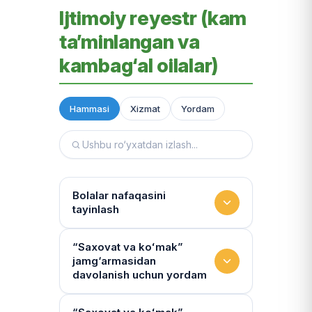
Ijtimoiy reyestr (kam
ta’minlangan va
kambag‘al oilalar)
Hammasi
Xizmat
Yordam
Bolalar nafaqasini
tayinlash
To‘lov miqdori
“Saxovat va koʻmak”
jamg‘armasidan
Miqdor qonunchilik bilan belgilanadi.
davolanish uchun yordam
“Kambag‘allik chegarasidagi oila”ga
75% yoki 50% to‘lanadi
Yo‘llanmaning haqiqiyligi