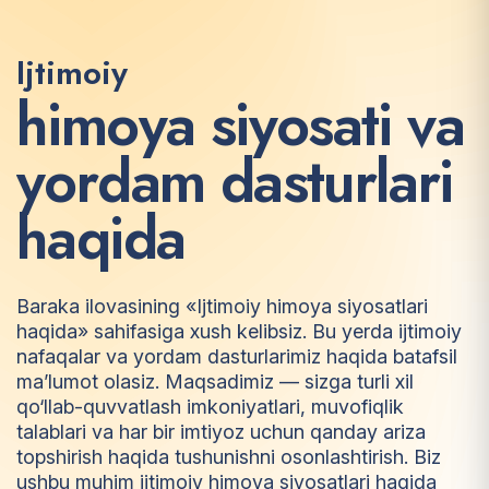
Ijtimoiy
h
i
m
o
y
a
s
i
y
o
s
a
t
i
v
a
y
o
r
d
a
m
d
a
s
t
u
r
l
a
r
i
h
a
q
i
d
a
Baraka ilovasining «Ijtimoiy himoya siyosatlari
haqida» sahifasiga xush kelibsiz. Bu yerda ijtimoiy
nafaqalar va yordam dasturlarimiz haqida batafsil
ma’lumot olasiz. Maqsadimiz — sizga turli xil
qo‘llab-quvvatlash imkoniyatlari, muvofiqlik
talablari va har bir imtiyoz uchun qanday ariza
topshirish haqida tushunishni osonlashtirish. Biz
ushbu muhim ijtimoiy himoya siyosatlari haqida