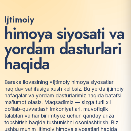
Ijtimoiy
h
i
m
o
y
a
s
i
y
o
s
a
t
i
v
a
y
o
r
d
a
m
d
a
s
t
u
r
l
a
r
i
h
a
q
i
d
a
Baraka ilovasining «Ijtimoiy himoya siyosatlari
haqida» sahifasiga xush kelibsiz. Bu yerda ijtimoiy
nafaqalar va yordam dasturlarimiz haqida batafsil
ma’lumot olasiz. Maqsadimiz — sizga turli xil
qo‘llab-quvvatlash imkoniyatlari, muvofiqlik
talablari va har bir imtiyoz uchun qanday ariza
topshirish haqida tushunishni osonlashtirish. Biz
ushbu muhim ijtimoiy himoya siyosatlari haqida