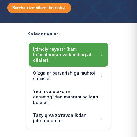
Barcha xizmatlarni ko‘rish
Kategoriyalar:
Ijtimoiy reyestr (kam
ta’minlangan va kambag‘al
oilalar)
O‘zgalar parvarishiga muhtoj
shaxslar
Yetim va ota-ona
qaramog‘idan mahrum bo‘lgan
bolalar
Tazyiq va zo‘ravonlikdan
jabrlanganlar