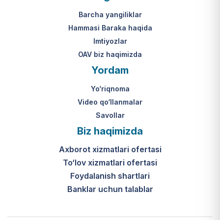
Mahkamasining 2024-yil 31-maydagi
yakuniy qaror qabul qilinishi 10 ish
313-son qarori.
kuni ichida amalga oshiriladi.
Barcha yangiliklar
Hammasi Baraka haqida
К какому виду помощи
Imtiyozlar
относится услуга по
OAV biz haqimizda
установке пандуса?
Yordam
Согласно пункту 32 Положения,
Yo‘riqnoma
эта услуга входит в перечень
мер по адаптации жилищно-
Video qo‘llanmalar
бытовых условий лиц,
Savollar
нуждающихся в постороннем
Biz haqimizda
уходе, для создания
безбарьерной среды.
Axborot xizmatlari ofertasi
To‘lov xizmatlari ofertasi
Foydalanish shartlari
Banklar uchun talablar