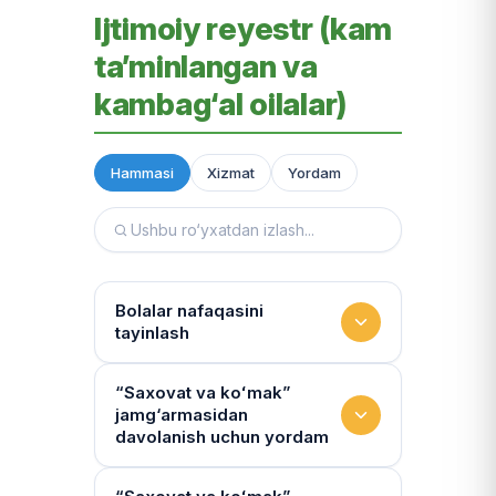
Ijtimoiy reyestr (kam
ta’minlangan va
kambag‘al oilalar)
Hammasi
Xizmat
Yordam
Bolalar nafaqasini
tayinlash
To‘lov miqdori
“Saxovat va koʻmak”
jamg‘armasidan
Miqdor qonunchilik bilan belgilanadi.
davolanish uchun yordam
“Kambag‘allik chegarasidagi oila”ga
75% yoki 50% to‘lanadi
Yo‘llanmaning haqiqiyligi