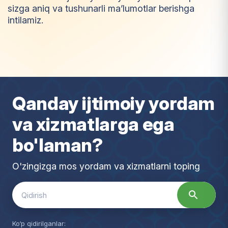
sizga aniq va tushunarli ma’lumotlar berishga
intilamiz.
I
m
t
i
y
o
z
Qanday ijtimoiy yordam
va xizmatlarga ega
bo'laman?
O'zingizga mos yordam va xizmatlarni toping
Search
for:
Ko‘p qidirilganlar: