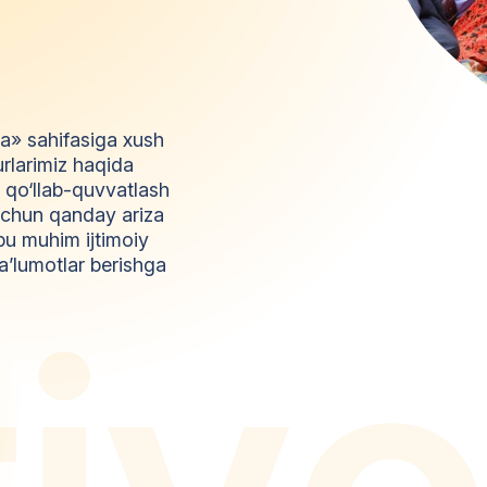
da» sahifasiga xush
urlarimiz haqida
l qo‘llab-quvvatlash
z uchun qanday ariza
bu muhim ijtimoiy
a’lumotlar berishga
t
i
y