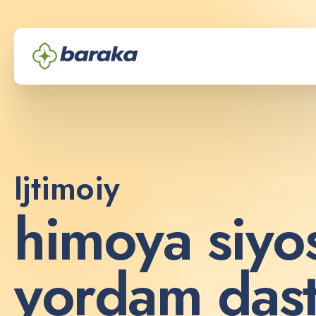
Ijtimoiy
h
i
m
o
y
a
s
i
y
o
y
o
r
d
a
m
d
a
s