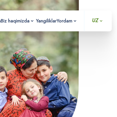
UZ
a
Biz haqimizda
Yangiliklar
Yordam