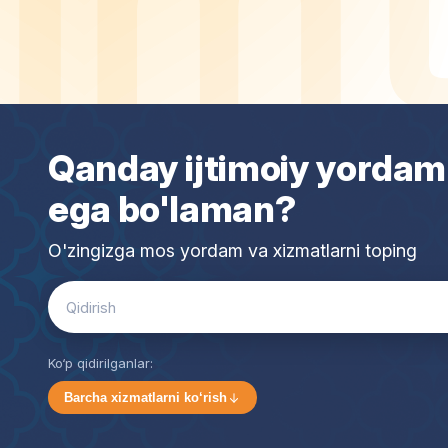
Qanday ijtimoiy yordam
ega bo'laman?
O'zingizga mos yordam va xizmatlarni toping
Search
for:
Ko‘p qidirilganlar:
Barcha xizmatlarni ko‘rish