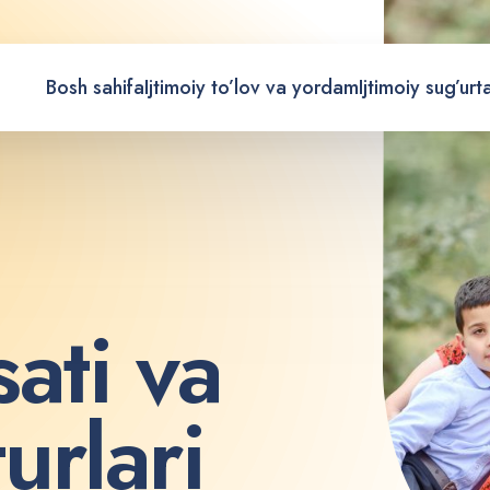
Bosh sahifa
Ijtimoiy to’lov va yordam
Ijtimoiy sug’urt
s
a
t
i
v
a
t
u
r
l
a
r
i