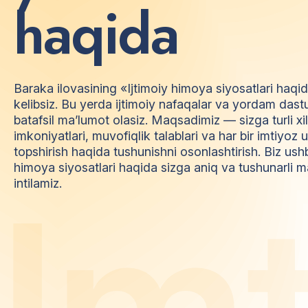
h
a
q
i
d
a
Baraka ilovasining «Ijtimoiy himoya siyosatlari haqi
kelibsiz. Bu yerda ijtimoiy nafaqalar va yordam dast
batafsil ma’lumot olasiz. Maqsadimiz — sizga turli xi
imkoniyatlari, muvofiqlik talablari va har bir imtiyo
topshirish haqida tushunishni osonlashtirish. Biz ush
himoya siyosatlari haqida sizga aniq va tushunarli m
I
m
intilamiz.