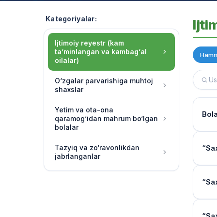
Kategoriyalar:
Ijt
Ijtimoiy reyestr (kam
ta’minlangan va kambag‘al
Hamm
oilalar)
O‘zgalar parvarishiga muhtoj
shaxslar
Yetim va ota-ona
Bola
qaramog‘idan mahrum bo‘lgan
bolalar
To‘l
Tazyiq va zo‘ravonlikdan
“Sa
jabrlanganlar
Miqd
Yo‘l
“Sa
Kiml
Ijtim
“Dav
band
Oper
“Sa