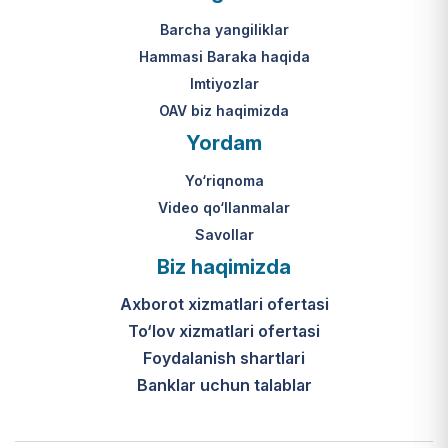
Mahkamasining 2024-yil 31-maydagi
yakuniy qaror qabul qilinishi 10 ish
313-son qarori.
kuni ichida amalga oshiriladi.
Barcha yangiliklar
Hammasi Baraka haqida
К какому виду помощи
Imtiyozlar
относится услуга по
OAV biz haqimizda
установке пандуса?
Yordam
Согласно пункту 32 Положения,
Yo‘riqnoma
эта услуга входит в перечень
мер по адаптации жилищно-
Video qo‘llanmalar
бытовых условий лиц,
Savollar
нуждающихся в постороннем
Biz haqimizda
уходе, для создания
безбарьерной среды.
Axborot xizmatlari ofertasi
To‘lov xizmatlari ofertasi
Foydalanish shartlari
Banklar uchun talablar