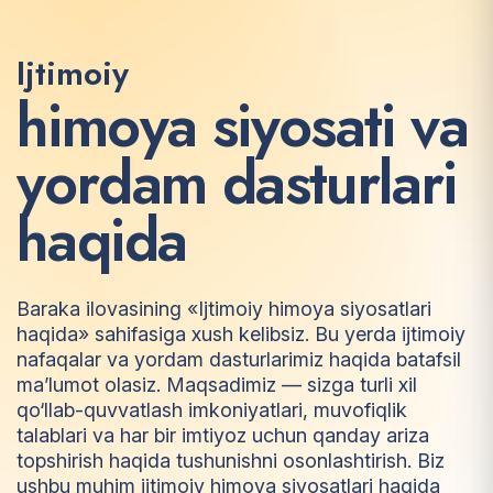
Ijtimoiy
h
i
m
o
y
a
s
i
y
o
s
a
t
i
v
a
y
o
r
d
a
m
d
a
s
t
u
r
l
a
r
i
h
a
q
i
d
a
Baraka ilovasining «Ijtimoiy himoya siyosatlari
haqida» sahifasiga xush kelibsiz. Bu yerda ijtimoiy
nafaqalar va yordam dasturlarimiz haqida batafsil
ma’lumot olasiz. Maqsadimiz — sizga turli xil
qo‘llab-quvvatlash imkoniyatlari, muvofiqlik
talablari va har bir imtiyoz uchun qanday ariza
topshirish haqida tushunishni osonlashtirish. Biz
ushbu muhim ijtimoiy himoya siyosatlari haqida