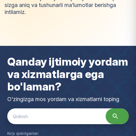
sizga aniq va tushunarli ma’lumotlar berishga
intilamiz.
I
m
t
i
y
o
z
Qanday ijtimoiy yordam
va xizmatlarga ega
bo'laman?
O'zingizga mos yordam va xizmatlarni toping
Search
for:
Ko‘p qidirilganlar: