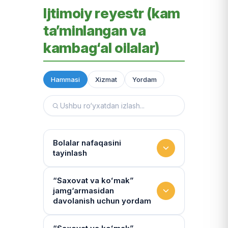
Ijtimoiy reyestr (kam
ta’minlangan va
kambag‘al oilalar)
Hammasi
Xizmat
Yordam
Bolalar nafaqasini
tayinlash
To‘lov miqdori
“Saxovat va koʻmak”
jamg‘armasidan
Miqdor qonunchilik bilan belgilanadi.
davolanish uchun yordam
“Kambag‘allik chegarasidagi oila”ga
75% yoki 50% to‘lanadi
Yo‘llanmaning haqiqiyligi