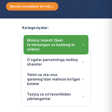
Barcha xizmatlarni ko‘rish
Kategoriyalar:
Ijtimoiy reyestr (kam
ta’minlangan va kambag‘al
oilalar)
O‘zgalar parvarishiga muhtoj
shaxslar
Yetim va ota-ona
qaramog‘idan mahrum bo‘lgan
bolalar
Tazyiq va zo‘ravonlikdan
jabrlanganlar