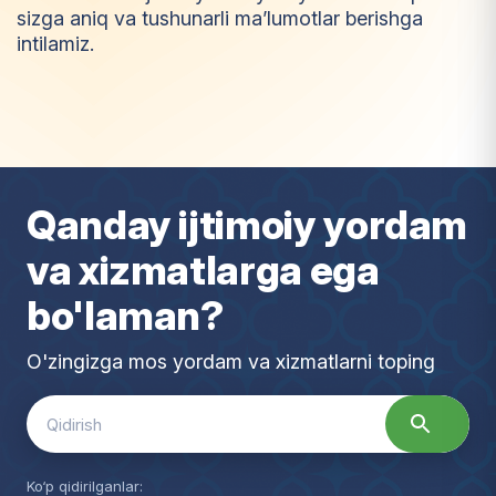
sizga aniq va tushunarli ma’lumotlar berishga
intilamiz.
I
m
t
i
y
o
z
Qanday ijtimoiy yordam
va xizmatlarga ega
bo'laman?
O'zingizga mos yordam va xizmatlarni toping
Search
for:
Ko‘p qidirilganlar: