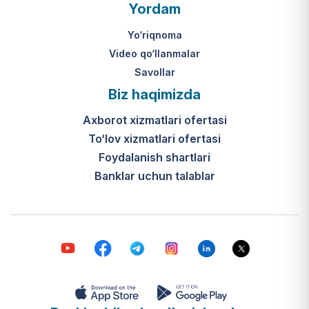
O‘zbekiston Respublikasi Vazirlar
Yordam
Mahkamasining 2024-yil 31-maydagi
316-son qarori hamda Prezidentning
Yo‘riqnoma
PQ-410-son qarori.
Video qo‘llanmalar
Savollar
Ijtimoiy qo‘llab-quvvatlash
Biz haqimizda
markazlari (IQQM) o‘zi nima?
Axborot xizmatlari ofertasi
Bular ilgarigi “Saxovat” keksalar va
To‘lov xizmatlari ofertasi
nogironligi bo‘lgan shaxslar uchun
internat uylari hamda Urush va
Foydalanish shartlari
mehnat faxriylari pansionatining
Banklar uchun talablar
yangi nomi va tizimidir (1-band).