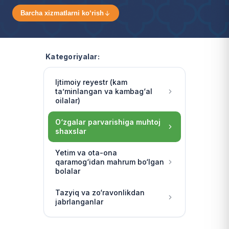
Barcha xizmatlarni ko‘rish
Kategoriyalar:
Ijtimoiy reyestr (kam
ta’minlangan va kambag‘al
oilalar)
O‘zgalar parvarishiga muhtoj
shaxslar
Yetim va ota-ona
qaramog‘idan mahrum bo‘lgan
bolalar
Tazyiq va zo‘ravonlikdan
jabrlanganlar