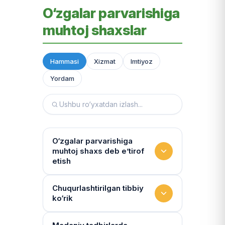
O‘zgalar parvarishiga
muhtoj shaxslar
Hammasi
Xizmat
Imtiyoz
Yordam
O‘zgalar parvarishiga
muhtoj shaxs deb e’tirof
etish
Yashash sharoitini kim
Chuqurlashtirilgan tibbiy
ko‘rik
baholaydi?
Multidissiplinar guruh: "Inson"
Tibbiy holat qanchalik tez-tez