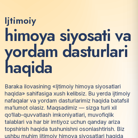
Ijtimoiy
h
i
m
o
y
a
s
i
y
o
s
a
t
i
v
a
y
o
r
d
a
m
d
a
s
t
u
r
l
a
r
i
h
a
q
i
d
a
Baraka ilovasining «Ijtimoiy himoya siyosatlari
haqida» sahifasiga xush kelibsiz. Bu yerda ijtimoiy
nafaqalar va yordam dasturlarimiz haqida batafsil
ma’lumot olasiz. Maqsadimiz — sizga turli xil
qo‘llab-quvvatlash imkoniyatlari, muvofiqlik
talablari va har bir imtiyoz uchun qanday ariza
topshirish haqida tushunishni osonlashtirish. Biz
ushbu muhim ijtimoiy himoya siyosatlari haqida