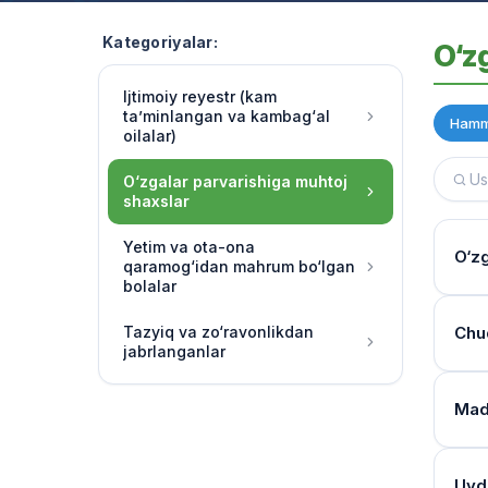
Kategoriyalar:
O‘z
Ijtimoiy reyestr (kam
ta’minlangan va kambag‘al
Hamm
oilalar)
O‘zgalar parvarishiga muhtoj
shaxslar
Yetim va ota-ona
O‘zg
qaramog‘idan mahrum bo‘lgan
bolalar
Yash
Tazyiq va zo‘ravonlikdan
Chuq
jabrlanganlar
Multi
o‘rg
Tibb
Mada
Har 
Moni
band
Mulo
Reye
Uyda