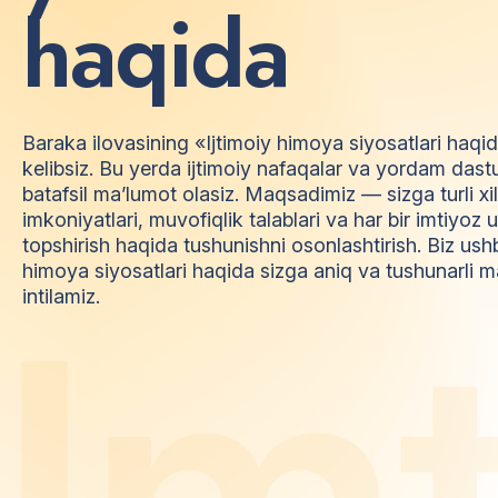
h
a
q
i
d
a
Baraka ilovasining «Ijtimoiy himoya siyosatlari haqi
kelibsiz. Bu yerda ijtimoiy nafaqalar va yordam dast
batafsil ma’lumot olasiz. Maqsadimiz — sizga turli xi
imkoniyatlari, muvofiqlik talablari va har bir imtiyo
topshirish haqida tushunishni osonlashtirish. Biz ush
himoya siyosatlari haqida sizga aniq va tushunarli m
I
m
intilamiz.