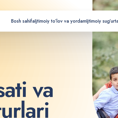
Bosh sahifa
Ijtimoiy to’lov va yordam
Ijtimoiy sug’urt
s
a
t
i
v
a
t
u
r
l
a
r
i