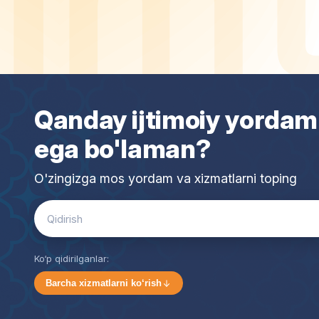
Qanday ijtimoiy yordam
ega bo'laman?
O'zingizga mos yordam va xizmatlarni toping
Search
for:
Ko‘p qidirilganlar:
Barcha xizmatlarni ko‘rish