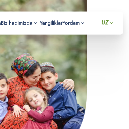
UZ
a
Biz haqimizda
Yangiliklar
Yordam