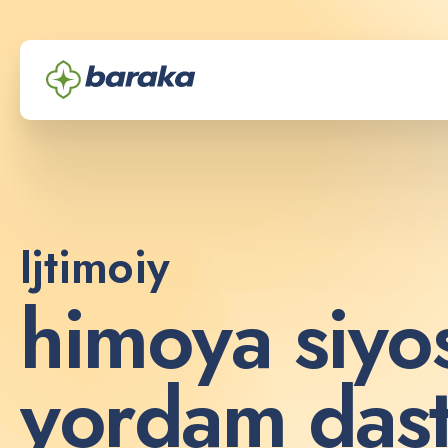
Ijtimoiy
h
i
m
o
y
a
s
i
y
o
y
o
r
d
a
m
d
a
s