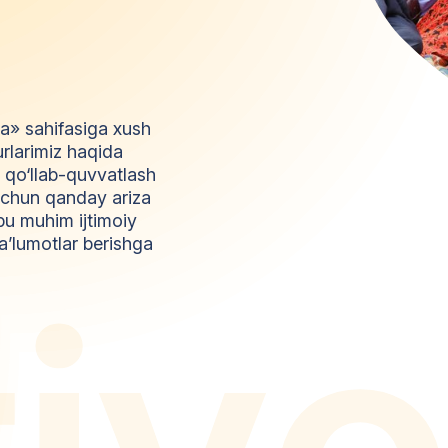
da» sahifasiga xush
urlarimiz haqida
l qo‘llab-quvvatlash
z uchun qanday ariza
bu muhim ijtimoiy
a’lumotlar berishga
t
i
y