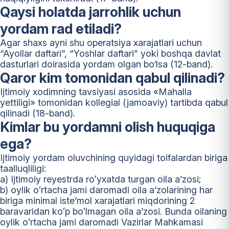
Qaysi holatda jarrohlik uchun
yordam rad etiladi?
Agar shaxs ayni shu operatsiya xarajatlari uchun
“Ayollar daftari”, “Yoshlar daftari” yoki boshqa davlat
dasturlari doirasida yordam olgan bo‘lsa (12-band).
Qaror kim tomonidan qabul qilinadi?
Ijtimoiy xodimning tavsiyasi asosida «Mahalla
yettiligi» tomonidan kollegial (jamoaviy) tartibda qabul
qilinadi (18-band).
Kimlar bu yordamni olish huquqiga
ega?
Ijtimoiy yordam oluvchining quyidagi toifalardan biriga
taalluqliligi:
a) Ijtimoiy reyestrda roʻyxatda turgan oila aʼzosi;
b) oylik oʻrtacha jami daromadi oila aʼzolarining har
biriga minimal isteʼmol xarajatlari miqdorining 2
baravaridan koʻp boʻlmagan oila aʼzosi. Bunda oilaning
oylik oʻrtacha jami daromadi Vazirlar Mahkamasi