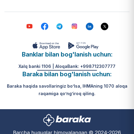
Banklar bilan bog'lanish uchun:
Xalq banki 1106 | AloqaBank: +998712307777
Baraka bilan bog'lanish uchun:
Baraka haqida savollaringiz bo’lsa, IHMAning 1070 aloqa
raqamiga qo’ng’iroq qiling.
Barcha huquqlar himoyalangan © 2024-2026