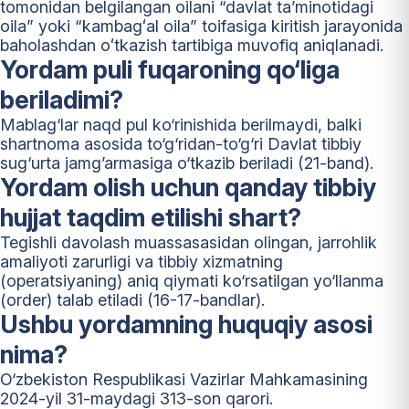
tomonidan belgilangan oilani “davlat taʼminotidagi
oila” yoki “kambagʻal oila” toifasiga kiritish jarayonida
baholashdan oʻtkazish tartibiga muvofiq aniqlanadi.
Yordam puli fuqaroning qo‘liga
beriladimi?
Mablag‘lar naqd pul ko‘rinishida berilmaydi, balki
shartnoma asosida to‘g‘ridan-to‘g‘ri Davlat tibbiy
sug‘urta jamg’armasiga o‘tkazib beriladi (21-band).
Yordam olish uchun qanday tibbiy
hujjat taqdim etilishi shart?
Tegishli davolash muassasasidan olingan, jarrohlik
amaliyoti zarurligi va tibbiy xizmatning
(operatsiyaning) aniq qiymati ko‘rsatilgan yo‘llanma
(order) talab etiladi (16-17-bandlar).
Ushbu yordamning huquqiy asosi
nima?
O‘zbekiston Respublikasi Vazirlar Mahkamasining
2024-yil 31-maydagi 313-son qarori.