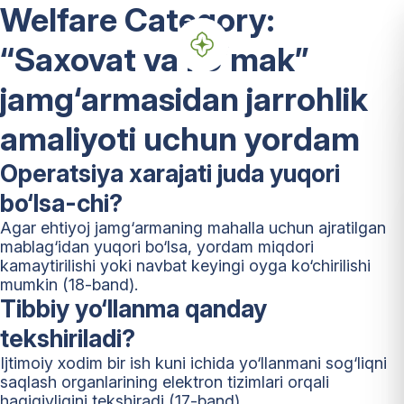
Welfare Category:
“Saxovat va koʻmak”
jamg‘armasidan jarrohlik
amaliyoti uchun yordam
Operatsiya xarajati juda yuqori
bo‘lsa-chi?
Agar ehtiyoj jamg‘armaning mahalla uchun ajratilgan
mablag‘idan yuqori bo‘lsa, yordam miqdori
kamaytirilishi yoki navbat keyingi oyga ko‘chirilishi
mumkin (18-band).
Tibbiy yo‘llanma qanday
tekshiriladi?
Ijtimoiy xodim bir ish kuni ichida yo‘llanmani sog‘liqni
saqlash organlarining elektron tizimlari orqali
haqiqiyligini tekshiradi (17-band).