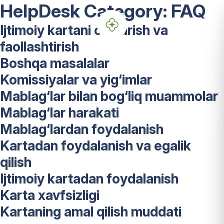
HelpDesk Category:
FAQ
Ijtimoiy kartani chiqarish va
faollashtirish
Boshqa masalalar
Komissiyalar va yig‘imlar
Mablag‘lar bilan bog‘liq muammolar
Mablag‘lar harakati
Mablag‘lardan foydalanish
Kartadan foydalanish va egalik
qilish
Ijtimoiy kartadan foydalanish
Karta xavfsizligi
Kartaning amal qilish muddati