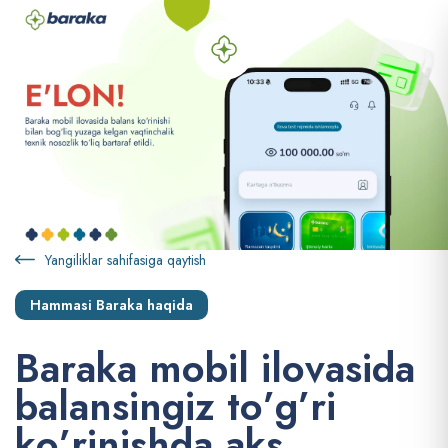
Yangiliklar sahifasiga qaytish
Hammasi Baraka haqida
B
a
r
a
k
a
m
o
b
i
l
i
l
o
v
a
s
i
d
a
b
a
l
a
n
s
i
n
g
i
z
t
o
’
g
’
r
i
k
o
’
r
i
n
i
s
h
d
a
a
k
s