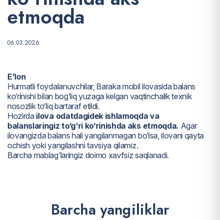
e
t
m
o
q
d
a
06.03.2026
E’lon
Hurmatli foydalanuvchilar, Baraka mobil ilovasida balans
ko‘rinishi bilan bog‘liq yuzaga kelgan vaqtinchalik texnik
nosozlik to‘liq bartaraf etildi.
Hozirda
ilova odatdagidek ishlamoqda va
balanslaringiz to‘g‘ri ko‘rinishda aks etmoqda.
Agar
ilovangizda balans hali yangilanmagan bo‘lsa, ilovani qayta
ochish yoki yangilashni tavsiya qilamiz.
Barcha mablag‘laringiz doimo xavfsiz saqlanadi.
B
a
r
c
h
a
y
a
n
g
i
l
i
k
l
a
r