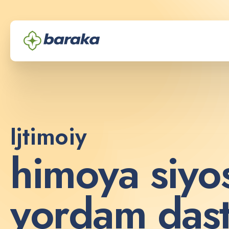
Ijtimoiy
h
i
m
o
y
a
s
i
y
o
y
o
r
d
a
m
d
a
s