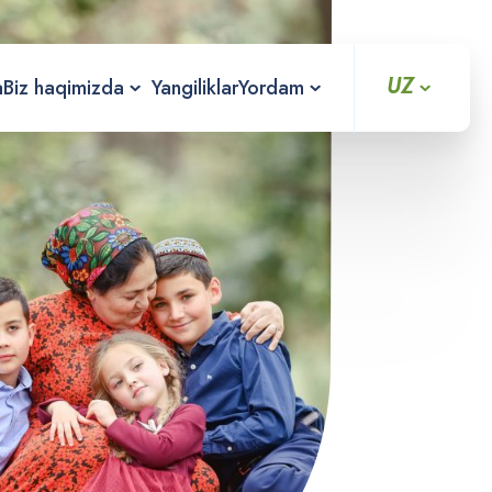
UZ
a
Biz haqimizda
Yangiliklar
Yordam