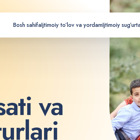
Bosh sahifa
Ijtimoiy to’lov va yordam
Ijtimoiy sug’urt
s
a
t
i
v
a
t
u
r
l
a
r
i