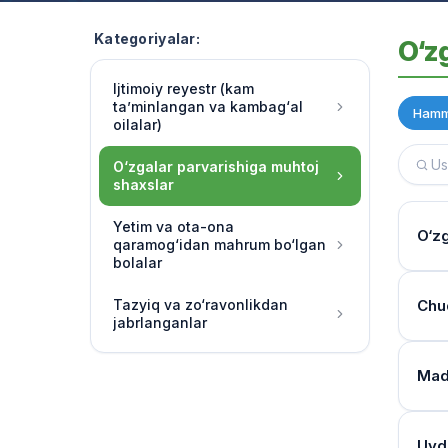
Kategoriyalar:
O‘z
Ijtimoiy reyestr (kam
ta’minlangan va kambag‘al
Hamm
oilalar)
O‘zgalar parvarishiga muhtoj
shaxslar
Yetim va ota-ona
O‘zg
qaramog‘idan mahrum bo‘lgan
bolalar
Yash
Tazyiq va zo‘ravonlikdan
Chuq
jabrlanganlar
Multi
o‘rg
Tibb
Mada
Har 
Moni
band
Mulo
Reye
Uyda