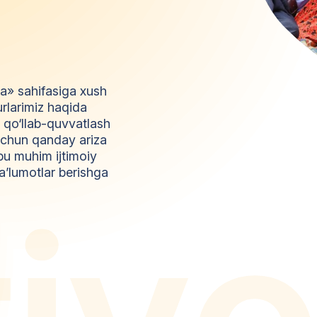
da» sahifasiga xush
urlarimiz haqida
l qo‘llab-quvvatlash
z uchun qanday ariza
bu muhim ijtimoiy
a’lumotlar berishga
t
i
y