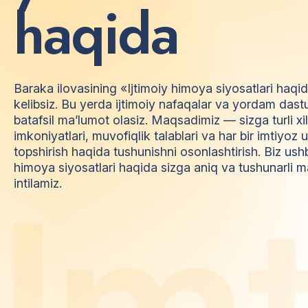
h
a
q
i
d
a
Baraka ilovasining «Ijtimoiy himoya siyosatlari haqi
kelibsiz. Bu yerda ijtimoiy nafaqalar va yordam dast
batafsil ma’lumot olasiz. Maqsadimiz — sizga turli xi
imkoniyatlari, muvofiqlik talablari va har bir imtiyo
topshirish haqida tushunishni osonlashtirish. Biz ush
himoya siyosatlari haqida sizga aniq va tushunarli m
I
m
intilamiz.