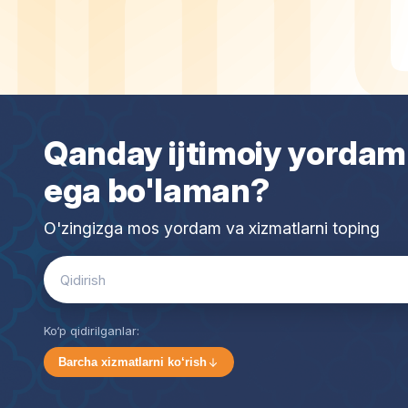
Qanday ijtimoiy yordam
ega bo'laman?
O'zingizga mos yordam va xizmatlarni toping
Search
for:
Ko‘p qidirilganlar:
Barcha xizmatlarni ko‘rish