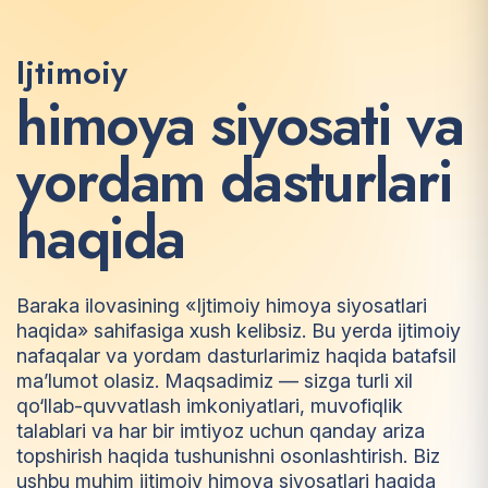
Ijtimoiy
h
i
m
o
y
a
s
i
y
o
s
a
t
i
v
a
y
o
r
d
a
m
d
a
s
t
u
r
l
a
r
i
h
a
q
i
d
a
Baraka ilovasining «Ijtimoiy himoya siyosatlari
haqida» sahifasiga xush kelibsiz. Bu yerda ijtimoiy
nafaqalar va yordam dasturlarimiz haqida batafsil
ma’lumot olasiz. Maqsadimiz — sizga turli xil
qo‘llab-quvvatlash imkoniyatlari, muvofiqlik
talablari va har bir imtiyoz uchun qanday ariza
topshirish haqida tushunishni osonlashtirish. Biz
ushbu muhim ijtimoiy himoya siyosatlari haqida