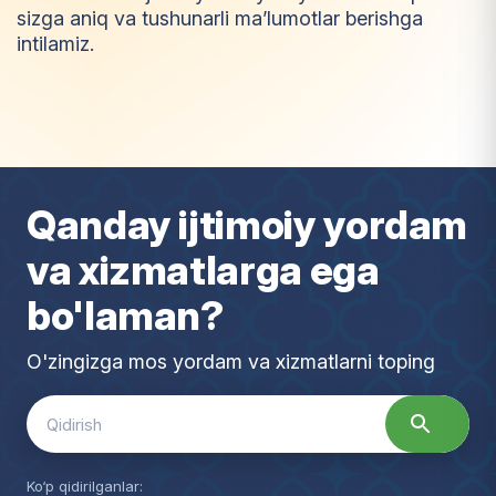
sizga aniq va tushunarli ma’lumotlar berishga
intilamiz.
I
m
t
i
y
o
z
Qanday ijtimoiy yordam
va xizmatlarga ega
bo'laman?
O'zingizga mos yordam va xizmatlarni toping
Search
for:
Ko‘p qidirilganlar: