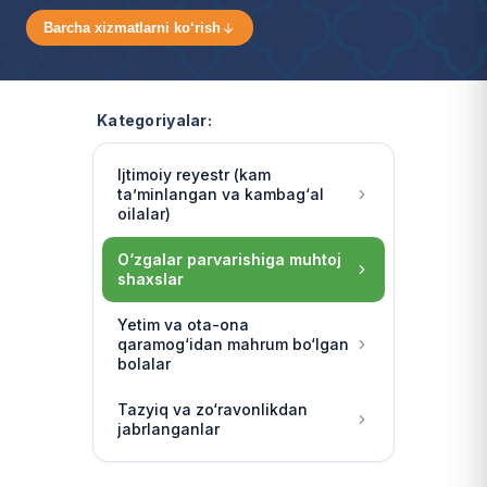
Barcha xizmatlarni ko‘rish
Kategoriyalar:
Ijtimoiy reyestr (kam
ta’minlangan va kambag‘al
oilalar)
O‘zgalar parvarishiga muhtoj
shaxslar
Yetim va ota-ona
qaramog‘idan mahrum bo‘lgan
bolalar
Tazyiq va zo‘ravonlikdan
jabrlanganlar