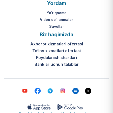
O‘zbekiston Respublikasi Vazirlar
Yordam
Mahkamasining 2024-yil 31-maydagi
316-son qarori hamda Prezidentning
Yo‘riqnoma
PQ-410-son qarori.
Video qo‘llanmalar
Savollar
Ijtimoiy qo‘llab-quvvatlash
Biz haqimizda
markazlari (IQQM) o‘zi nima?
Axborot xizmatlari ofertasi
Bular ilgarigi “Saxovat” keksalar va
To‘lov xizmatlari ofertasi
nogironligi bo‘lgan shaxslar uchun
internat uylari hamda Urush va
Foydalanish shartlari
mehnat faxriylari pansionatining
Banklar uchun talablar
yangi nomi va tizimidir (1-band).