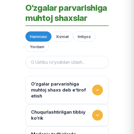
O‘zgalar parvarishiga
muhtoj shaxslar
Hammasi
Xizmat
Imtiyoz
Yordam
O‘zgalar parvarishiga
muhtoj shaxs deb e’tirof
etish
Yashash sharoitini kim
Chuqurlashtirilgan tibbiy
ko‘rik
baholaydi?
Multidissiplinar guruh: "Inson"
Tibbiy holat qanchalik tez-tez