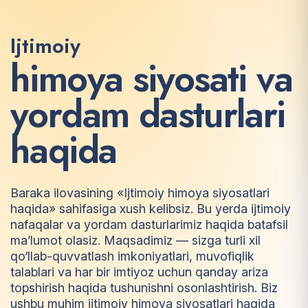
Ijtimoiy
h
i
m
o
y
a
s
i
y
o
s
a
t
i
v
a
y
o
r
d
a
m
d
a
s
t
u
r
l
a
r
i
h
a
q
i
d
a
Baraka ilovasining «Ijtimoiy himoya siyosatlari
haqida» sahifasiga xush kelibsiz. Bu yerda ijtimoiy
nafaqalar va yordam dasturlarimiz haqida batafsil
ma’lumot olasiz. Maqsadimiz — sizga turli xil
qo‘llab-quvvatlash imkoniyatlari, muvofiqlik
talablari va har bir imtiyoz uchun qanday ariza
topshirish haqida tushunishni osonlashtirish. Biz
ushbu muhim ijtimoiy himoya siyosatlari haqida