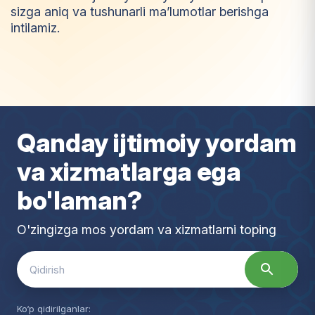
sizga aniq va tushunarli ma’lumotlar berishga
intilamiz.
I
m
t
i
y
o
z
Qanday ijtimoiy yordam
va xizmatlarga ega
bo'laman?
O'zingizga mos yordam va xizmatlarni toping
Search
for:
Ko‘p qidirilganlar: