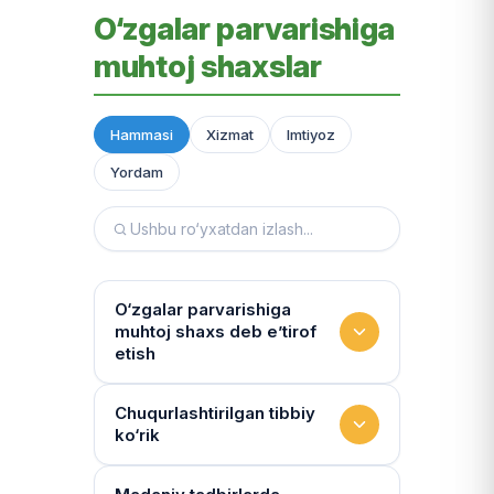
O‘zgalar parvarishiga
muhtoj shaxslar
Hammasi
Xizmat
Imtiyoz
Yordam
O‘zgalar parvarishiga
muhtoj shaxs deb e’tirof
etish
Yashash sharoitini kim
Chuqurlashtirilgan tibbiy
ko‘rik
baholaydi?
Multidissiplinar guruh: "Inson"
Tibbiy holat qanchalik tez-tez