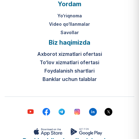
O‘zbekiston Respublikasi Vazirlar
Yordam
Mahkamasining 2024-yil 31-maydagi
316-son qarori hamda Prezidentning
Yo‘riqnoma
PQ-410-son qarori.
Video qo‘llanmalar
Savollar
Ijtimoiy qo‘llab-quvvatlash
Biz haqimizda
markazlari (IQQM) o‘zi nima?
Axborot xizmatlari ofertasi
Bular ilgarigi “Saxovat” keksalar va
To‘lov xizmatlari ofertasi
nogironligi bo‘lgan shaxslar uchun
internat uylari hamda Urush va
Foydalanish shartlari
mehnat faxriylari pansionatining
Banklar uchun talablar
yangi nomi va tizimidir (1-band).