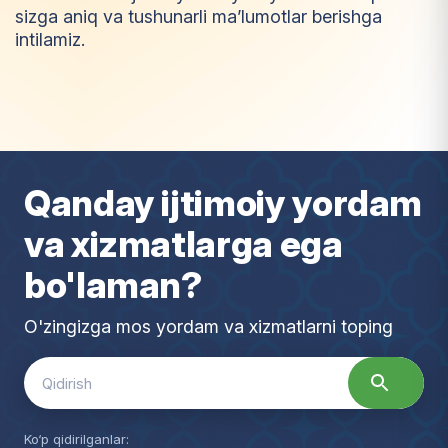
sizga aniq va tushunarli ma’lumotlar berishga
intilamiz.
I
m
t
i
y
o
z
Qanday ijtimoiy yordam
va xizmatlarga ega
bo'laman?
O'zingizga mos yordam va xizmatlarni toping
Search
for:
Ko‘p qidirilganlar: