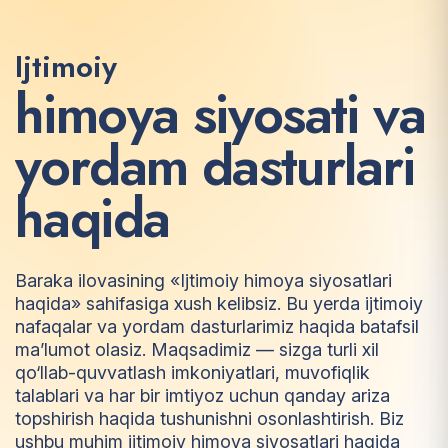
Ijtimoiy
h
i
m
o
y
a
s
i
y
o
s
a
t
i
v
a
y
o
r
d
a
m
d
a
s
t
u
r
l
a
r
i
h
a
q
i
d
a
Baraka ilovasining «Ijtimoiy himoya siyosatlari
haqida» sahifasiga xush kelibsiz. Bu yerda ijtimoiy
nafaqalar va yordam dasturlarimiz haqida batafsil
ma’lumot olasiz. Maqsadimiz — sizga turli xil
qo‘llab-quvvatlash imkoniyatlari, muvofiqlik
talablari va har bir imtiyoz uchun qanday ariza
topshirish haqida tushunishni osonlashtirish. Biz
ushbu muhim ijtimoiy himoya siyosatlari haqida