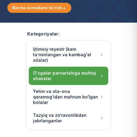
Barcha xizmatlarni ko‘rish
Kategoriyalar:
Ijtimoiy reyestr (kam
ta’minlangan va kambag‘al
oilalar)
O‘zgalar parvarishiga muhtoj
shaxslar
Yetim va ota-ona
qaramog‘idan mahrum bo‘lgan
bolalar
Tazyiq va zo‘ravonlikdan
jabrlanganlar