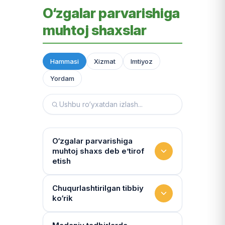
O‘zgalar parvarishiga
muhtoj shaxslar
Hammasi
Xizmat
Imtiyoz
Yordam
O‘zgalar parvarishiga
muhtoj shaxs deb e’tirof
etish
Yashash sharoitini kim
Chuqurlashtirilgan tibbiy
ko‘rik
baholaydi?
Multidissiplinar guruh: "Inson"
Tibbiy holat qanchalik tez-tez