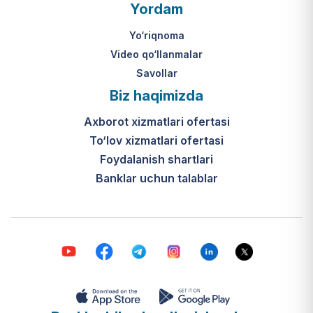
O‘zbekiston Respublikasi Vazirlar
Yordam
Mahkamasining 2024-yil 31-maydagi
316-son qarori hamda Prezidentning
Yo‘riqnoma
PQ-410-son qarori.
Video qo‘llanmalar
Savollar
Ijtimoiy qo‘llab-quvvatlash
Biz haqimizda
markazlari (IQQM) o‘zi nima?
Axborot xizmatlari ofertasi
Bular ilgarigi “Saxovat” keksalar va
To‘lov xizmatlari ofertasi
nogironligi bo‘lgan shaxslar uchun
internat uylari hamda Urush va
Foydalanish shartlari
mehnat faxriylari pansionatining
Banklar uchun talablar
yangi nomi va tizimidir (1-band).