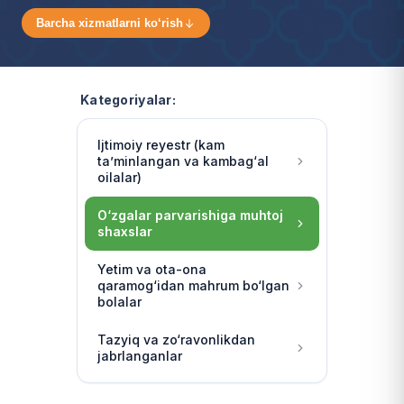
Barcha xizmatlarni ko‘rish
Kategoriyalar:
Ijtimoiy reyestr (kam
ta’minlangan va kambag‘al
oilalar)
O‘zgalar parvarishiga muhtoj
shaxslar
Yetim va ota-ona
qaramog‘idan mahrum bo‘lgan
bolalar
Tazyiq va zo‘ravonlikdan
jabrlanganlar