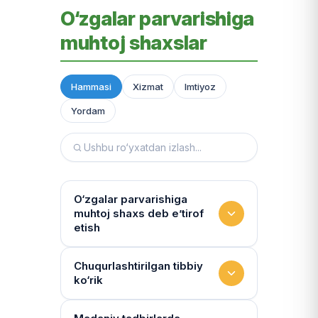
O‘zgalar parvarishiga
muhtoj shaxslar
Hammasi
Xizmat
Imtiyoz
Yordam
O‘zgalar parvarishiga
muhtoj shaxs deb e’tirof
etish
Yashash sharoitini kim
Chuqurlashtirilgan tibbiy
ko‘rik
baholaydi?
Multidissiplinar guruh: "Inson"
Tibbiy holat qanchalik tez-tez