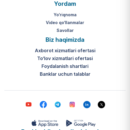
O‘zbekiston Respublikasi Vazirlar
Yordam
Mahkamasining 2024-yil 31-maydagi
316-son qarori hamda Prezidentning
Yo‘riqnoma
PQ-410-son qarori.
Video qo‘llanmalar
Savollar
Ijtimoiy qo‘llab-quvvatlash
Biz haqimizda
markazlari (IQQM) o‘zi nima?
Axborot xizmatlari ofertasi
Bular ilgarigi “Saxovat” keksalar va
To‘lov xizmatlari ofertasi
nogironligi bo‘lgan shaxslar uchun
internat uylari hamda Urush va
Foydalanish shartlari
mehnat faxriylari pansionatining
Banklar uchun talablar
yangi nomi va tizimidir (1-band).