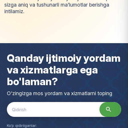
sizga aniq va tushunarli ma’lumotlar berishga
intilamiz.
I
m
t
i
y
o
z
Qanday ijtimoiy yordam
va xizmatlarga ega
bo'laman?
O'zingizga mos yordam va xizmatlarni toping
Search
for:
Ko‘p qidirilganlar: