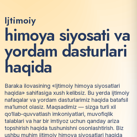
Ijtimoiy
h
i
m
o
y
a
s
i
y
o
s
a
t
i
v
a
y
o
r
d
a
m
d
a
s
t
u
r
l
a
r
i
h
a
q
i
d
a
Baraka ilovasining «Ijtimoiy himoya siyosatlari
haqida» sahifasiga xush kelibsiz. Bu yerda ijtimoiy
nafaqalar va yordam dasturlarimiz haqida batafsil
ma’lumot olasiz. Maqsadimiz — sizga turli xil
qo‘llab-quvvatlash imkoniyatlari, muvofiqlik
talablari va har bir imtiyoz uchun qanday ariza
topshirish haqida tushunishni osonlashtirish. Biz
ushbu muhim ijtimoiy himoya siyosatlari haqida