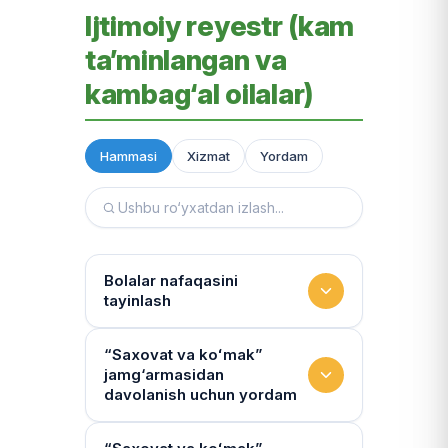
Ijtimoiy reyestr (kam
ta’minlangan va
kambag‘al oilalar)
Hammasi
Xizmat
Yordam
Bolalar nafaqasini
tayinlash
To‘lov miqdori
“Saxovat va koʻmak”
jamg‘armasidan
Miqdor qonunchilik bilan belgilanadi.
davolanish uchun yordam
“Kambag‘allik chegarasidagi oila”ga
75% yoki 50% to‘lanadi
Yo‘llanmaning haqiqiyligi