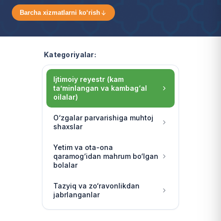
Barcha xizmatlarni ko‘rish
Kategoriyalar:
Ijtimoiy reyestr (kam
ta’minlangan va kambag‘al
oilalar)
O‘zgalar parvarishiga muhtoj
shaxslar
Yetim va ota-ona
qaramog‘idan mahrum bo‘lgan
bolalar
Tazyiq va zo‘ravonlikdan
jabrlanganlar