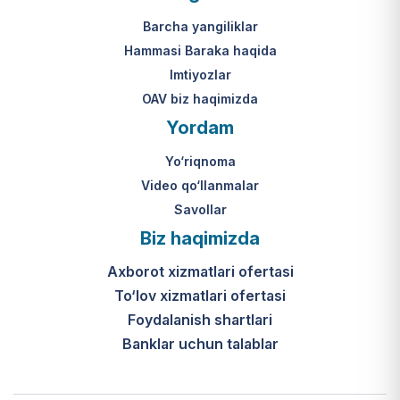
Mahkamasining 2024-yil 31-maydagi
yakuniy qaror qabul qilinishi 10 ish
313-son qarori.
kuni ichida amalga oshiriladi.
Barcha yangiliklar
Hammasi Baraka haqida
К какому виду помощи
Imtiyozlar
относится услуга по
OAV biz haqimizda
установке пандуса?
Yordam
Согласно пункту 32 Положения,
Yo‘riqnoma
эта услуга входит в перечень
мер по адаптации жилищно-
Video qo‘llanmalar
бытовых условий лиц,
Savollar
нуждающихся в постороннем
Biz haqimizda
уходе, для создания
безбарьерной среды.
Axborot xizmatlari ofertasi
To‘lov xizmatlari ofertasi
Foydalanish shartlari
Banklar uchun talablar