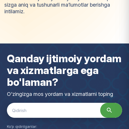
sizga aniq va tushunarli ma’lumotlar berishga
intilamiz.
I
m
t
i
y
o
z
Qanday ijtimoiy yordam
va xizmatlarga ega
bo'laman?
O'zingizga mos yordam va xizmatlarni toping
Search
for:
Ko‘p qidirilganlar: