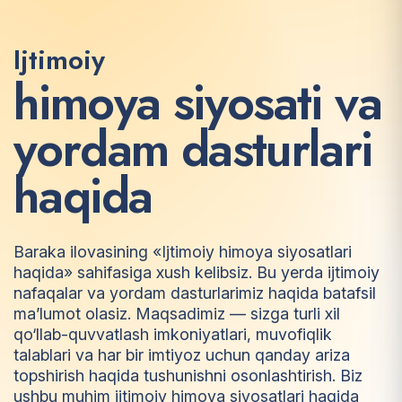
Ijtimoiy
h
i
m
o
y
a
s
i
y
o
s
a
t
i
v
a
y
o
r
d
a
m
d
a
s
t
u
r
l
a
r
i
h
a
q
i
d
a
Baraka ilovasining «Ijtimoiy himoya siyosatlari
haqida» sahifasiga xush kelibsiz. Bu yerda ijtimoiy
nafaqalar va yordam dasturlarimiz haqida batafsil
ma’lumot olasiz. Maqsadimiz — sizga turli xil
qo‘llab-quvvatlash imkoniyatlari, muvofiqlik
talablari va har bir imtiyoz uchun qanday ariza
topshirish haqida tushunishni osonlashtirish. Biz
ushbu muhim ijtimoiy himoya siyosatlari haqida