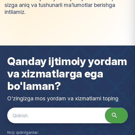
sizga aniq va tushunarli ma’lumotlar berishga
intilamiz.
I
m
t
i
y
o
z
Qanday ijtimoiy yordam
va xizmatlarga ega
bo'laman?
O'zingizga mos yordam va xizmatlarni toping
Search
for:
Ko‘p qidirilganlar: