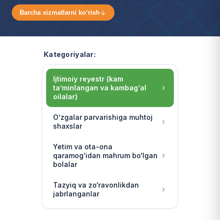
Barcha xizmatlarni ko‘rish
Kategoriyalar:
Ijtimoiy reyestr (kam
ta’minlangan va kambag‘al
oilalar)
O‘zgalar parvarishiga muhtoj
shaxslar
Yetim va ota-ona
qaramog‘idan mahrum bo‘lgan
bolalar
Tazyiq va zo‘ravonlikdan
jabrlanganlar