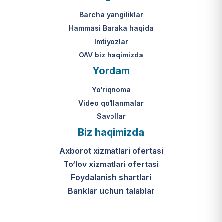
Mahkamasining 2024-yil 31-maydagi
yakuniy qaror qabul qilinishi 10 ish
313-son qarori.
kuni ichida amalga oshiriladi.
Barcha yangiliklar
Hammasi Baraka haqida
К какому виду помощи
Imtiyozlar
относится услуга по
OAV biz haqimizda
установке пандуса?
Yordam
Согласно пункту 32 Положения,
Yo‘riqnoma
эта услуга входит в перечень
мер по адаптации жилищно-
Video qo‘llanmalar
бытовых условий лиц,
Savollar
нуждающихся в постороннем
Biz haqimizda
уходе, для создания
безбарьерной среды.
Axborot xizmatlari ofertasi
To‘lov xizmatlari ofertasi
Foydalanish shartlari
Banklar uchun talablar