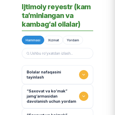
Ijtimoiy reyestr (kam
ta’minlangan va
kambag‘al oilalar)
Hammasi
Xizmat
Yordam
Bolalar nafaqasini
tayinlash
To‘lov miqdori
“Saxovat va koʻmak”
jamg‘armasidan
Miqdor qonunchilik bilan belgilanadi.
davolanish uchun yordam
“Kambag‘allik chegarasidagi oila”ga
75% yoki 50% to‘lanadi
Yo‘llanmaning haqiqiyligi