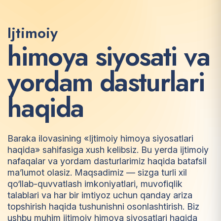
Ijtimoiy
h
i
m
o
y
a
s
i
y
o
s
a
t
i
v
a
y
o
r
d
a
m
d
a
s
t
u
r
l
a
r
i
h
a
q
i
d
a
Baraka ilovasining «Ijtimoiy himoya siyosatlari
haqida» sahifasiga xush kelibsiz. Bu yerda ijtimoiy
nafaqalar va yordam dasturlarimiz haqida batafsil
ma’lumot olasiz. Maqsadimiz — sizga turli xil
qo‘llab-quvvatlash imkoniyatlari, muvofiqlik
talablari va har bir imtiyoz uchun qanday ariza
topshirish haqida tushunishni osonlashtirish. Biz
ushbu muhim ijtimoiy himoya siyosatlari haqida