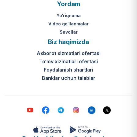
O‘zbekiston Respublikasi Vazirlar
Yordam
Mahkamasining 2024-yil 31-maydagi
316-son qarori hamda Prezidentning
Yo‘riqnoma
PQ-410-son qarori.
Video qo‘llanmalar
Savollar
Ijtimoiy qo‘llab-quvvatlash
Biz haqimizda
markazlari (IQQM) o‘zi nima?
Axborot xizmatlari ofertasi
Bular ilgarigi “Saxovat” keksalar va
To‘lov xizmatlari ofertasi
nogironligi bo‘lgan shaxslar uchun
internat uylari hamda Urush va
Foydalanish shartlari
mehnat faxriylari pansionatining
Banklar uchun talablar
yangi nomi va tizimidir (1-band).