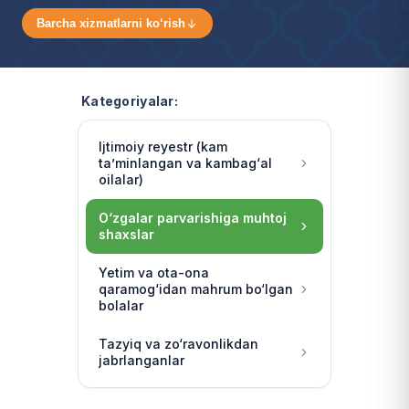
Barcha xizmatlarni ko‘rish
Kategoriyalar:
Ijtimoiy reyestr (kam
ta’minlangan va kambag‘al
oilalar)
O‘zgalar parvarishiga muhtoj
shaxslar
Yetim va ota-ona
qaramog‘idan mahrum bo‘lgan
bolalar
Tazyiq va zo‘ravonlikdan
jabrlanganlar