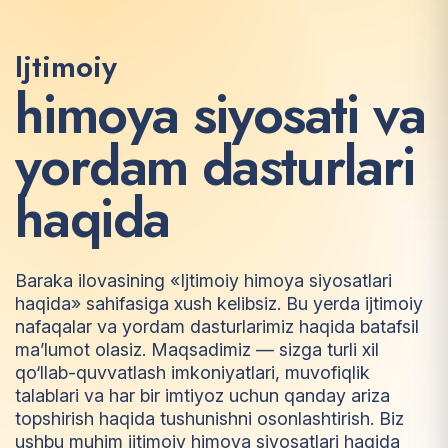
Ijtimoiy
h
i
m
o
y
a
s
i
y
o
s
a
t
i
v
a
y
o
r
d
a
m
d
a
s
t
u
r
l
a
r
i
h
a
q
i
d
a
Baraka ilovasining «Ijtimoiy himoya siyosatlari
haqida» sahifasiga xush kelibsiz. Bu yerda ijtimoiy
nafaqalar va yordam dasturlarimiz haqida batafsil
ma’lumot olasiz. Maqsadimiz — sizga turli xil
qo‘llab-quvvatlash imkoniyatlari, muvofiqlik
talablari va har bir imtiyoz uchun qanday ariza
topshirish haqida tushunishni osonlashtirish. Biz
ushbu muhim ijtimoiy himoya siyosatlari haqida