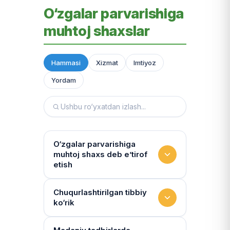
O‘zgalar parvarishiga
muhtoj shaxslar
Hammasi
Xizmat
Imtiyoz
Yordam
O‘zgalar parvarishiga
muhtoj shaxs deb e’tirof
etish
Yashash sharoitini kim
Chuqurlashtirilgan tibbiy
ko‘rik
baholaydi?
Multidissiplinar guruh: "Inson"
Tibbiy holat qanchalik tez-tez