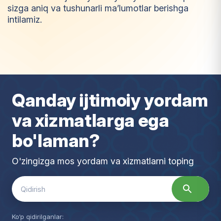
sizga aniq va tushunarli ma’lumotlar berishga
intilamiz.
I
m
t
i
y
o
z
Qanday ijtimoiy yordam
va xizmatlarga ega
bo'laman?
O'zingizga mos yordam va xizmatlarni toping
Search
for:
Ko‘p qidirilganlar: