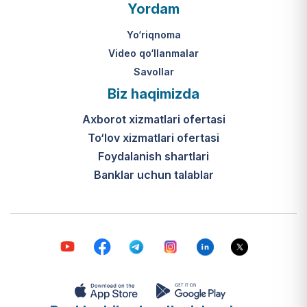
O‘zbekiston Respublikasi Vazirlar
Yordam
Mahkamasining 2024-yil 31-maydagi
316-son qarori hamda Prezidentning
Yo‘riqnoma
PQ-410-son qarori.
Video qo‘llanmalar
Savollar
Ijtimoiy qo‘llab-quvvatlash
Biz haqimizda
markazlari (IQQM) o‘zi nima?
Axborot xizmatlari ofertasi
Bular ilgarigi “Saxovat” keksalar va
To‘lov xizmatlari ofertasi
nogironligi bo‘lgan shaxslar uchun
internat uylari hamda Urush va
Foydalanish shartlari
mehnat faxriylari pansionatining
Banklar uchun talablar
yangi nomi va tizimidir (1-band).