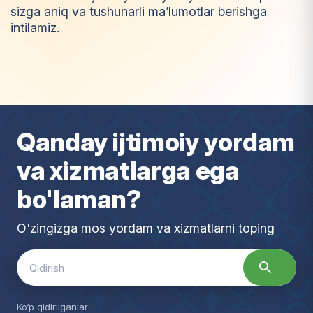
sizga aniq va tushunarli ma’lumotlar berishga
intilamiz.
I
m
t
i
y
o
z
Qanday ijtimoiy yordam
va xizmatlarga ega
bo'laman?
O'zingizga mos yordam va xizmatlarni toping
Search
for:
Ko‘p qidirilganlar: