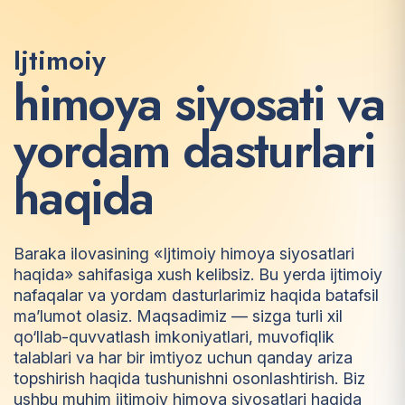
Ijtimoiy
h
i
m
o
y
a
s
i
y
o
s
a
t
i
v
a
y
o
r
d
a
m
d
a
s
t
u
r
l
a
r
i
h
a
q
i
d
a
Baraka ilovasining «Ijtimoiy himoya siyosatlari
haqida» sahifasiga xush kelibsiz. Bu yerda ijtimoiy
nafaqalar va yordam dasturlarimiz haqida batafsil
ma’lumot olasiz. Maqsadimiz — sizga turli xil
qo‘llab-quvvatlash imkoniyatlari, muvofiqlik
talablari va har bir imtiyoz uchun qanday ariza
topshirish haqida tushunishni osonlashtirish. Biz
ushbu muhim ijtimoiy himoya siyosatlari haqida