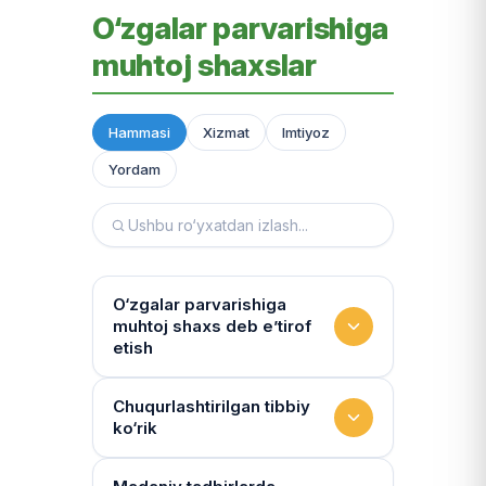
O‘zgalar parvarishiga
muhtoj shaxslar
Hammasi
Xizmat
Imtiyoz
Yordam
O‘zgalar parvarishiga
muhtoj shaxs deb e’tirof
etish
Yashash sharoitini kim
Chuqurlashtirilgan tibbiy
ko‘rik
baholaydi?
Multidissiplinar guruh: "Inson"
Tibbiy holat qanchalik tez-tez