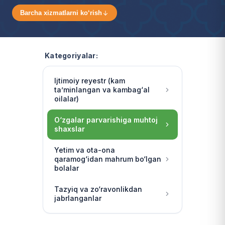
Barcha xizmatlarni ko‘rish
Kategoriyalar:
Ijtimoiy reyestr (kam
ta’minlangan va kambag‘al
oilalar)
O‘zgalar parvarishiga muhtoj
shaxslar
Yetim va ota-ona
qaramog‘idan mahrum bo‘lgan
bolalar
Tazyiq va zo‘ravonlikdan
jabrlanganlar