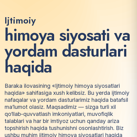
Ijtimoiy
h
i
m
o
y
a
s
i
y
o
s
a
t
i
v
a
y
o
r
d
a
m
d
a
s
t
u
r
l
a
r
i
h
a
q
i
d
a
Baraka ilovasining «Ijtimoiy himoya siyosatlari
haqida» sahifasiga xush kelibsiz. Bu yerda ijtimoiy
nafaqalar va yordam dasturlarimiz haqida batafsil
ma’lumot olasiz. Maqsadimiz — sizga turli xil
qo‘llab-quvvatlash imkoniyatlari, muvofiqlik
talablari va har bir imtiyoz uchun qanday ariza
topshirish haqida tushunishni osonlashtirish. Biz
ushbu muhim ijtimoiy himoya siyosatlari haqida