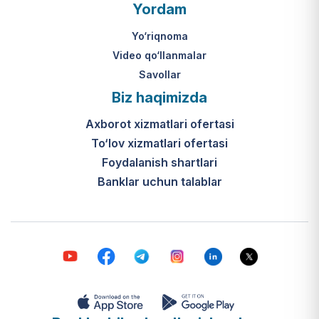
O‘zbekiston Respublikasi Vazirlar
Yordam
Mahkamasining 2024-yil 31-maydagi
316-son qarori hamda Prezidentning
Yo‘riqnoma
PQ-410-son qarori.
Video qo‘llanmalar
Savollar
Ijtimoiy qo‘llab-quvvatlash
Biz haqimizda
markazlari (IQQM) o‘zi nima?
Axborot xizmatlari ofertasi
Bular ilgarigi “Saxovat” keksalar va
To‘lov xizmatlari ofertasi
nogironligi bo‘lgan shaxslar uchun
internat uylari hamda Urush va
Foydalanish shartlari
mehnat faxriylari pansionatining
Banklar uchun talablar
yangi nomi va tizimidir (1-band).