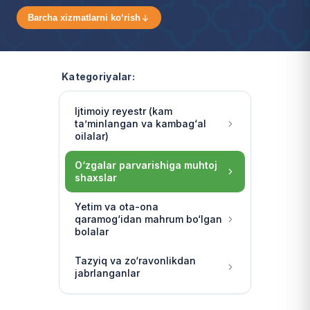
Barcha xizmatlarni ko‘rish
Kategoriyalar:
Ijtimoiy reyestr (kam
ta’minlangan va kambag‘al
oilalar)
O‘zgalar parvarishiga muhtoj
shaxslar
Yetim va ota-ona
qaramog‘idan mahrum bo‘lgan
bolalar
Tazyiq va zo‘ravonlikdan
jabrlanganlar