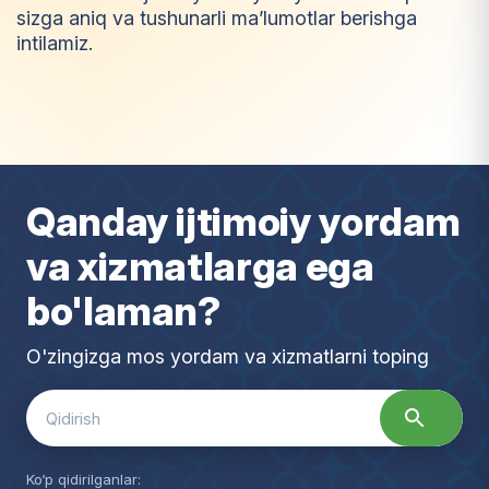
sizga aniq va tushunarli ma’lumotlar berishga
intilamiz.
I
m
t
i
y
o
z
Qanday ijtimoiy yordam
va xizmatlarga ega
bo'laman?
O'zingizga mos yordam va xizmatlarni toping
Search
for:
Ko‘p qidirilganlar: