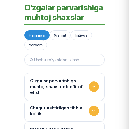
O‘zgalar parvarishiga
muhtoj shaxslar
Hammasi
Xizmat
Imtiyoz
Yordam
O‘zgalar parvarishiga
muhtoj shaxs deb e’tirof
etish
Yashash sharoitini kim
Chuqurlashtirilgan tibbiy
ko‘rik
baholaydi?
Multidissiplinar guruh: "Inson"
Tibbiy holat qanchalik tez-tez