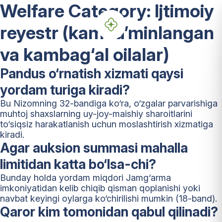
Welfare Category:
Ijtimoiy
reyestr (kam ta’minlangan
va kambag‘al oilalar)
Pandus o‘rnatish xizmati qaysi
yordam turiga kiradi?
Bu Nizomning 32-bandiga ko‘ra, o‘zgalar parvarishiga
muhtoj shaxslarning uy-joy-maishiy sharoitlarini
to‘siqsiz harakatlanish uchun moslashtirish xizmatiga
kiradi.
Agar auksion summasi mahalla
limitidan katta bo‘lsa-chi?
Bunday holda yordam miqdori Jamg‘arma
imkoniyatidan kelib chiqib qisman qoplanishi yoki
navbat keyingi oylarga ko‘chirilishi mumkin (18-band).
Qaror kim tomonidan qabul qilinadi?