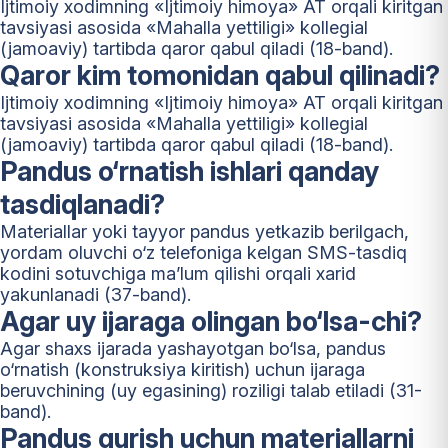
Ijtimoiy xodimning «Ijtimoiy himoya» AT orqali kiritgan
tavsiyasi asosida «Mahalla yettiligi» kollegial
(jamoaviy) tartibda qaror qabul qiladi (18-band).
Qaror kim tomonidan qabul qilinadi?
Ijtimoiy xodimning «Ijtimoiy himoya» AT orqali kiritgan
tavsiyasi asosida «Mahalla yettiligi» kollegial
(jamoaviy) tartibda qaror qabul qiladi (18-band).
Pandus o‘rnatish ishlari qanday
tasdiqlanadi?
Materiallar yoki tayyor pandus yetkazib berilgach,
yordam oluvchi o‘z telefoniga kelgan SMS-tasdiq
kodini sotuvchiga ma’lum qilishi orqali xarid
yakunlanadi (37-band).
Agar uy ijaraga olingan bo‘lsa-chi?
Agar shaxs ijarada yashayotgan bo‘lsa, pandus
o‘rnatish (konstruksiya kiritish) uchun ijaraga
beruvchining (uy egasining) roziligi talab etiladi (31-
band).
Pandus qurish uchun materiallarni