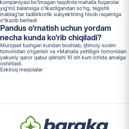
kompaniyasi boʻlmagan taqdirda mahalla fuqarolar
yigʻini) balansiga oʻtkazilgandan soʻng, tegishli
mablagʻlar tadbirkorlik subyektining hisob raqamiga
oʻtkazib beriladi.
Pandus o‘rnatish uchun yordam
necha kunda ko‘rib chiqiladi?
Murojaat tushgan kundan boshlab, ijtimoiy xodim
tomonidan o‘rganish va «Mahalla yettiligi» tomonidan
yakuniy qaror qabul qilinishi 10 ish kuni ichida amalga
oshiriladi.
Maqolalar
Eskiroq maqolalar
bo‘yicha
harakatlanish