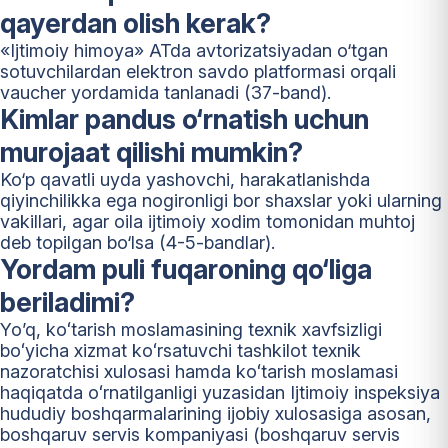
qayerdan olish kerak?
«Ijtimoiy himoya» ATda avtorizatsiyadan o‘tgan
sotuvchilardan elektron savdo platformasi orqali
vaucher yordamida tanlanadi (37-band).
Kimlar pandus o‘rnatish uchun
murojaat qilishi mumkin?
Ko‘p qavatli uyda yashovchi, harakatlanishda
qiyinchilikka ega nogironligi bor shaxslar yoki ularning
vakillari, agar oila ijtimoiy xodim tomonidan muhtoj
deb topilgan bo‘lsa (4-5-bandlar).
Yordam puli fuqaroning qo‘liga
beriladimi?
Yo’q, koʻtarish moslamasining texnik xavfsizligi
boʻyicha xizmat koʻrsatuvchi tashkilot texnik
nazoratchisi xulosasi hamda koʻtarish moslamasi
haqiqatda oʻrnatilganligi yuzasidan Ijtimoiy inspeksiya
hududiy boshqarmalarining ijobiy xulosasiga asosan,
boshqaruv servis kompaniyasi (boshqaruv servis