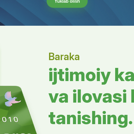
bu xizmatning huquqiy asosi nima?
Yuklab olish
matning huquqiy asosi nima?
ash sharoitini baholash jarayonida (19-band) shaxsning hujjatlari yo‘qli
ida o‘zlari tanlaydilar (Nizom, 37-band).
lanishni xohlovchi shaxslar uchun.
uzgi qatnov shaklida kimlar pullik xizmatdan foydalana ola
36 soatlik o‘quv kursini bitirib, 3 yil muddatga beriladigan sertifikatga
iga kiritiladi.
ekiston Respublikasi Vazirlar Mahkamasining 2024-yil 11-martdagi 12
ekiston Respublikasi Vazirlar Mahkamasining 2024-yil 31-maydagi 31
rlar Mahkamasining 2023-yil 23-martdagi 119-son qarori (31.05.2024-yi
olatnoma rasmiylashtirish muddati qancha?
arish qilishi shart bo‘lgan birinchi darajadagi qarindoshlari bor keksa
h o‘rinlar haqida qayerdan ma’lumot olsa bo‘ladi?
latli organ ("Inson" markazi) so‘rovnoma tushgan kundan boshlab 5 i
atni tashkil etish (qaror qabul qilish) muddati qancha?
ida).
at ko‘rsatuvchi sifatida kimlar ishlashi mumkin?
jeke hújjetler tiklene me?
iylashtiradi (16-band).
dam qanday shaklda tayinlanadi?
lardagi bo‘sh o‘rinlar haqidagi ma’lumotlar Agentlik saytida va "Ijtimo
jaatni ko‘rib chiqish va Markazga joylashtirish bo‘yicha qaror qabul qi
on" markazlari, yuridik shaxslar, yakka tartibdagi tadbirkorlar (YATT) 
 tek ǵana jeke pasport emes, al erjetpegen perzentlerine gúwalıq alıw
om, 5-band).
ur qarorga ko‘ra, tizimni raqamlashtirish orqali bu to‘lovlar "proakti
at ko‘rsatish (murojaatni ko‘rib chiqish) muddati qancha?
ewde de járdem beriledi (42-bánt).
gan holda, elektron bazadagi ma'lumotlar asosida) tayyinlanadi (3-
bu xizmatning huquqiy asosi nima?
bu xizmatning huquqiy asosi nima?
jaatni o‘rganish, shaxsning muhtojligini baholash va qaror qabul qilish
her tizimi qanday ishlaydi?
kazga joylashish uchun qayerga borish kerak?
Baraka
ekiston Respublikasi Vazirlar Mahkamasining 2024-yil 31-maydagi 31
ash jarayoni qancha vaqt oladi?
ekiston Respublikasi Vazirlar Mahkamasining 2024-yil 31-maydagi 31
at ijtimoiy xizmatlar xarajatining bir qismini vaucher orqali qoplab b
lar ushbu yordamni olish huquqiga ega?
on" ijtimoiy xizmatlar markaziga murojaat qilinadi yoki "Ijtimoiy himoy
bu xizmatning huquqiy asosi nima?
formasidan o‘zi istagan xizmat ko‘rsatuvchini tanlaydi.
ijtimoiy k
a ariza loyihasini tayyorlash 5 ish kuni, huquqiy tushuntirish berish e
om, 10-band).
alar parvarishiga muhtoj bo‘lgan yolg‘iz keksalar va nogironligi bo‘l
nchilikda belgilangan muddatlarda amalga oshiriladi.
ekiston Respublikasi Vazirlar Mahkamasining 2024-yil 31-maydagi 31
ur doirasida qanday yangi xizmatlar ko‘rsatiladi?
moiy reyestrdagilar uchun to‘lov qancha?
bu moddiy yordam nima uchun beriladi?
va ilovasi 
i organlar hujjatlarni tiklab beradi?
 sharoitida ijtimoiy-maishiy yordam. 2. Uy sharoitida qarab turish. 3. T
oiy reyestrdagi oila a’zolari uchun xizmat haqi imtiyozli bo‘lib, ular n
ri bepul berilgan oziq-ovqat mahsulotlari va shaxsiy gigiyena tovarlari 
ida qarab turish. 5. Shaxsy yordamchi xizmati.
on" markazi so‘rovi bilan Ichki ishlar organlari (pasport/ID-karta) va A
nidan qoplanadi) (Qaror, 3-band).
lida beriladi (1-band).
qalar) shug‘ullanadi.
tanishing.
ol hayotga qadam” dasturi nima?
ndoshlari bor shaxslar qanday tartibda joylashadi?
atlarni tiklash uchun pul to’lanadimi?
‘zgalar parvarishiga muhtoj shaxslarga 5 turdagi yangi ijtimoiy xizmat
 pullik shartnoma asosida joylashishlari mumkin. Bunda uzoq muddatli
da tutuvchi davlat dasturidir (2025-yil 1-iyundan boshlangan).
. 44-bandga ko‘ra, pasport yoki ID-kartalarni tiklashda davlat boji und
alanish imkoni bor.