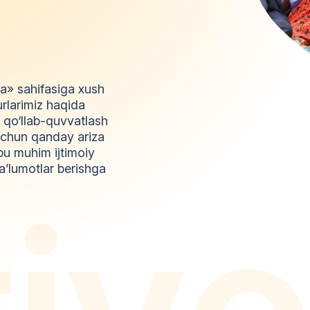
da» sahifasiga xush
urlarimiz haqida
l qo‘llab-quvvatlash
z uchun qanday ariza
bu muhim ijtimoiy
a’lumotlar berishga
t
i
y