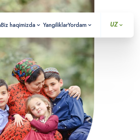
UZ
a
Biz haqimizda
Yangiliklar
Yordam