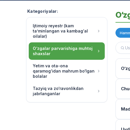
Kategoriyalar:
O‘z
Ijtimoiy reyestr (kam
ta’minlangan va kambag‘al
Hamm
oilalar)
O‘zgalar parvarishiga muhtoj
shaxslar
Yetim va ota-ona
O‘zg
qaramog‘idan mahrum bo‘lgan
bolalar
Yash
Tazyiq va zo‘ravonlikdan
Chuq
jabrlanganlar
Multi
o‘rg
Tibb
Mada
Har 
Moni
band
Mulo
Reye
Uyda