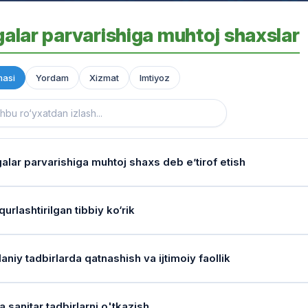
galar parvarishiga muhtoj shaxslar
asi
Yordam
Xizmat
Imtiyoz
alar parvarishiga muhtoj shaxs deb e’tirof etish
ash sharoitini kim baholaydi?
urlashtirilgan tibbiy ko‘rik
dissiplinar guruh: "Inson" markazi xodimi, oilaviy shifokor va mahalla ra
anadi.
iy holat qanchalik tez-tez qayta tekshiriladi?
niy tadbirlarda qatnashish va ijtimoiy faollik
6 oyda kamida bir marotaba monitoring o‘tkaziladi va shaxsning sog‘li
toring qanchalik tez-tez o‘tkaziladi?
).
qot va dam olish ehtiyoji qanchalik tez-tez tekshiriladi?
strdagi shaxslar har 6 oyda kamida bir marotaba qayta monitoring (b
 sanitar tadbirlarni o'tkazish