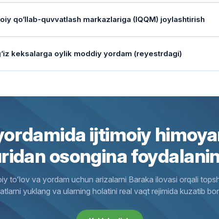
erga murojaat qilish kerak?
a 21-bandlarga ko‘ra, Multidissiplinar guruh shaxsning qarindoshlari, 
 chiqsa (20-band).
Reglamentning 27-bandiga ko‘ra, individual rejada shaxsni tibbiy ko‘ri
ndoshlari bor shaxslar uchun bu xizmat shartnoma asosida pullik ko‘rs
gan ehtiyojini alohida baholaydi.
atlarni tiklash muddati qancha?
ndoshlari bor shaxslar uchun shartnoma asosida pullik, ijtimoiy himo
erta» nima va u nima uchun kerak?
at xizmatlari markazlari (DXM), "Inson" markazi xodimlari yoki onlay
moiy qo‘llab-quvvatlash markazlariga (IQQM) joylashtirish
atni o‘tkazish uchun kimga murojaat qilinadi?
sifatida ko‘rsatiladi.
langan toifalari).
at ko‘rsatish uchun shartnoma tuziladimi?
iy baholash jarayoni (7-banddan 11-bandgacha) murojaatdan keyin bi
haxsning yashash sharoitini o‘rganishga bergan rasmiy roziligi (shart
at ko‘rsatilgani qanday tasdiqlanadi?
s yoki uning qonuniy vakili mahalladagi ijtimoiy xodimga yoki "Inson" 
lar ushbu xizmatdan foydalana oladi?
ashning o‘zi tegishli organlar (IIV, Adliya) reglamentiga muvofiq amalga 
lamentda «Madaniy tadbir» tushunchasi qanday ifodalanga
a u bilan tanishtiradi.
Markaz va shaxs (yoki vakili) o‘rtasida xizmatlar turi, narxi va davom
mat uchun to‘lov bormi?
am qaysi xarajatlarni qoplash uchun mo‘ljallangan?
at ko‘rsatuvchi har kuni xizmatdan foydalangan shaxsning biometrik ma’
iy ko‘rikdan o‘tkazish muddati qancha?
a muddatli joylashishning afzalligi nimada?
ladi (37-band).
‘iz keksalarga oylik moddiy yordam (reyestrdagi)
az joylashgan tuman (shahar) hududida yashaydigan, qarindoshlari bor
da bu "muloqot va dam olish xizmatiga ehtiyoj" (21-band) hamda "kunda
).
, davlat xizmati ko‘rsatilganligi uchun to‘lov undirilmaydi (9-band).
ziq-ovqat mahsulotlari; 2. Shaxsiy gigiyena tovarlari; 3. Uy-joy kommu
at doirasida aynan nimalar qilinadi?
y ko‘rik va tegishli sog‘lomlashtirish choralari 10 ish kuni ichida amalg
slar.
 tadbirlari sifatida talqin qilinadi.
at tiklangani haqida ma’lumot qayerga kiritiladi?
s Markazda yashagan holda intensiv reabilitatsiya, professional parva
ojaatni qanday shaklda berish mumkin?
lar).
jaat qanday tartibda beriladi?
alar parvarishiga muhtoj shaxsning yashash joyida dezinfeksiya (mik
ov qachon to’xtatiladi?
andga binoan, ijtimoiy xodim hujjat tiklangani yoki yordam ko‘rsatilg
moiy xodim orqali (uyma-uy yurish), "Inson" markaziga bevosita yoki el
cher qancha muddatga beriladi?
olatnoma qancha muddatga beriladi?
i) ishlari bepul o‘tkaziladi.
 etish uchun qanday asoslar bor?
bu xizmatning huquqiy asosi nima?
mat muddati qancha?
ishi shart.
moiy faollikni oshirish tadbirlari qancha muddatda amalga osh
s yoki uning qonuniy vakili bevosita "Inson" markaziga murojaat qilad
s vafot etganda, yordam olish huquqi yo‘qolganda yoki doimiy yash
her ijtimoiy xizmatdan 6 oydan ko‘p bo‘lmagan muddatda foydalanish
latnoma 12 oy muddatga rasmiylashtiriladi. Har 6 oyda bir marta monit
miy (cheklanmagan) muddatga kimlar joylashtiriladi?
ovnoma to‘ldiradi.
tgina Nizomning 4-bandida ko‘rsatilgan tibbiy qarshi ko‘rsatmalar (ruhi
ekiston Respublikasi Vazirlar Mahkamasining 2024-yil 11-martdagi 12
l shaklda xizmatlar bir yilgacha bo‘lgan muddatda ko‘rsatilishi mumki
iy-ma'rifiy va ijtimoiy faollikni oshirishga doir tadbirlarni tashkil eti
ar muhtoj shaxs deb e’tirof etiladi?
gandagina rad etilishi mumkin.
tar tadbirlarni o‘tkazish muddati qancha?
lishi va rejalashtirilishi belgilangan.
ash jarayoni qayerda qayd etiladi?
arish qiladigan yaqin qarindoshlari va o‘z nomida ko‘chmas mulki bo‘
moiy qo‘llab-quvvatlash markazlarida (pansionatlarda) yasho
olg‘iz keksalar va nogironlar: Parvarishlovchi yaqinlari (farzand, ota-o
ordamida ijtimoiy himoya
jaat necha kun ichida ko‘rib chiqiladi?
arga qarab turganda ushbu xizmat ko‘rsatiladi?
slar (3-band "a" kichik bandi).
uzgi qatnov xizmati qayerda ko‘rsatiladi?
nfeksiya va dezinseksiya tadbirlari so‘rovnoma kelib tushgandan so‘ng
il xizmat deganda nima tushuniladi?
andga ko‘ra, bu tadbir "shaxsni ijtimoiy va huquqiy muhofaza qilish chor
ovchi keksalar va nogironlar: Yaqinlari bor, lekin ular bilan yasham
azlarda yashovchi shaxslarga ularning shaxsiy sarf-xarajatlari uchun
am ko‘rsatish shakllari qanday?
on" markazi mas’ul xodimi so‘rovnomani 7 ish kuni ichida ko‘rib chiqa
 guruh nogironligi bo‘lgan shaxsga. 2. 18 yoshgacha nogironligi bor b
bu xizmatning huquqiy asosi nima?
lanishda/qamoqda bo‘lganlar.
uridan osongina foydalanin
tlik tomonidan belgilangan kvotalar doirasida, faqat Markazlar joyl
arkaz mutaxassislarining (reabilitolog, psixolog, ijtimoiy xodim va h.k
ladi (68-band).
gan qariyalarga (1-band).
q muddatli xizmatning maksimal muddati qancha?
atiladi.
t yashash emas, balki mobil (uyga borish), kunduzgi qatnov va qisqa
bu xizmatning huquqiy asosi nima?
ekiston Respublikasi Vazirlar Mahkamasining 2024-yil 11-martdagi 12
i hujjatlar tiklanishiga ko‘maklashiladi?
mavjud (Nizom, 49-band).
ojaat qayerga va qanday qilinadi?
ik asosda xizmat ko‘rsatiladigan shaxslar uchun statsionar shaklda b
mat ko‘rsatish muddati qancha?
ekiston Respublikasi Vazirlar Mahkamasining 2024-yil 11-martdagi 12
l xizmatni tashkil etish muddati qancha?
oiy toʻlov va yordam uchun arizalarni Baraka ilovasi orqali topsh
ag‘lar qayerdan to‘lanadi?
sni tasdiqlovchi hujjatlar (pasport, ID-karta) hamda ijtimoiy himoya h
bu dalolatnoma nima uchun kerak?
mat muddati qancha etib belgilangan?
on" markaziga, ijtimoiy xodimga, YIDXP (my.gov.uz) yoki “Ijtimoiy him
jatlarni yuklang va ularning holatini real vaqt rejimida kuzatib bor
jaat qilingan kundan boshlab barcha o‘rganishlar va yakuniy qaror qabu
aatni ko‘rib chiqish, ehtiyojni baholash va mobil guruhni biriktirish 7 
ekiston Respublikasining respublika budjeti mablag‘lari hisobidan (1
azda yashayotganlar pullik xizmat turini o‘zi tanlaydimi?
latli organ ("Inson" markazi) so‘rovnoma tushgan kundan boshlab 5 i
qa va uzoq muddatli xizmatlar kimlar uchun?
uzgi qatnov shaklida ijtimoiy va reabilitatsiya xizmatlari bir oygacha
atlar yo‘qolgan bo‘lsa, kim yordam beradi?
iylashtiradi (16-band).
Pullik xizmat oluvchilar bazaviy xizmatlardan tashqari, qo‘shimcha reab
at ko‘rsatuvchilarga qanday talab qo‘yiladi?
arish qilishi shart bo‘lgan qarindoshlari bor, ammo ma’lum muddat (m
matning huquqiy asosi