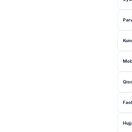
Har 
Tibb
baho
Qac
Agar
Barch
Par
O‘z 
"Ins
Dam
orti
sudg
Agar
Dal
Yo‘q
Kun
15-b
xizm
Indi
Shax
Xizm
daraj
turi
Maqo
Qays
Barc
Ushb
ijtim
Mob
boril
Sog‘
Agar 
Keks
Ha. 
band
Mavj
ijtim
«Bal
Mobi
80 y
Qand
band
Qisq
baho
Baho
Xizm
Xiz
1. Sh
Mada
shun
ko‘rs
Tibb
Mar
Shar
Qays
27-b
Fao
Qand
Mult
mahal
Ha. 
Who 
Ma’l
Xizm
ma’l
Indi
68-b
Kund
joyla
A mu
Qays
Tuma
Hujj
Sha
evalu
Indi
ishni
Shax
Tibb
Mobi
Xizm
va m