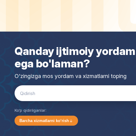
Qanday ijtimoiy yordam
ega bo'laman?
O'zingizga mos yordam va xizmatlarni toping
Search
for:
Ko‘p qidirilganlar:
Barcha xizmatlarni ko‘rish