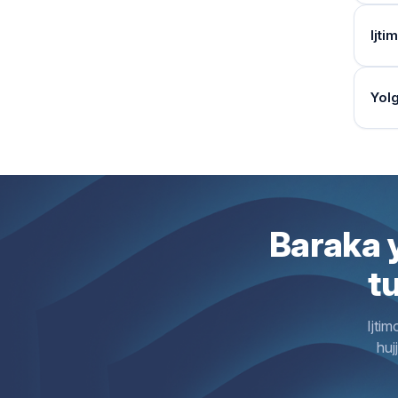
Qay
14 v
elga
Ha. 
Qari
bo‘l
Hujj
Qari
«Of
Davl
Ijti
Xizm
band 
belgi
Xizm
Umum
Bu s
Xizm
Shax
Kim
tikl
Reg
ichid
Ha. 
Xiz
Yord
Xizm
Tibb
Qisq
tuzi
Yolg
Mark
Matn
band
Yo‘q
1. O
Xizm
Tibbi
shax
band)
Hujj
Shax
Mur
band
Muro
O‘zg
To’l
29-b
Ijti
Vau
Dal
qarsh
Rad
Ush
Xiz
kirit
Ijti
Shax
Shax
Vauc
Dalo
Doi
so‘r
Faqa
O‘zb
Mobi
Madan
Kiml
bo‘l
Sani
chiqi
Tikl
Parv
Ijti
1. Y
Baraka y
Muro
Kiml
shax
Kund
Dezi
Mob
27-b
yash
Mark
Yord
"Ins
1. I
Ush
davo
t
Agen
Bu M
bori
to‘l
Uzo
ko‘rs
Faqa
Ush
O‘zb
Qays
ham 
Mur
Pull
Xiz
O‘zb
Mobi
Ijtim
Mabl
Shax
Ush
Xiz
"Ins
huj
Muro
Muroj
O‘zb
Mark
Vako
Qis
Kund
Hujj
rasm
Ha. 
Xizm
Parv
Xiz