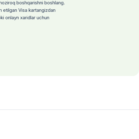
a hoziroq boshqarishni boshlang.
 etilgan Visa kartangizdan
i onlayn xaridlar uchun
3-son qarori bilan tasdiqlangan Ma’muriy reglament.
‘zgalar parvarishiga muhtoj ёлғиз кексалар ва
"Inson" markazi + 5 kun Maxsus komissiya) (Nizom,
316-son qarori hamda Prezidentning PQ-410-son
ternat uylari hamda Urush va mehnat faxriylari