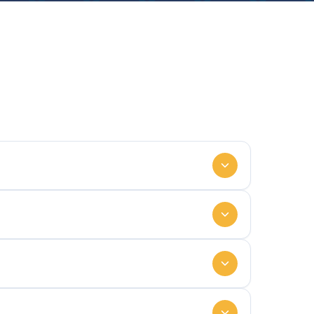
isi. Ular sog‘liq, moddiy holat va ijtimoiy faollikni
g‘i hamda tibbiy ehtiyojlari qayta baholanadi (36-
aholash)dan o‘tkaziladi.