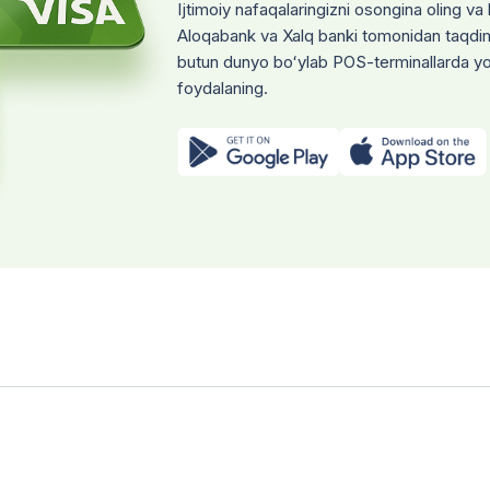
Ijtimoiy nafaqalaringizni osongina oling v
Aloqabank va Xalq banki tomonidan taqdim
bu xizmatning huquqiy asosi nima?
matning huquqiy asosi
kazga kimlar bepul va doimiy yashash uchun qabul qilinadi?
butun dunyo boʻylab POS-terminallarda yok
rlar Mahkamasining 2025-yil 18-iyundagi 376-son qarori
foydalaning.
ekiston Respublikasi Vazirlar Mahkamasining 2024-yil 11-martdagi 12
vchisi (1-darajali qarindoshlari) bo‘lmagan va o‘z nomida uyi yo‘q, o
ронлиги бўлган шахслаar (Nizom, 3-band).
jaatni ko‘rib chiqish muddati qancha?
iy hisobda murojaat 7 ish kuni ichida to‘liq ko‘rib chiqiladi (2 kun 
17-bandlar).
bu xizmatning huquqiy asosi nima?
ekiston Respublikasi Vazirlar Mahkamasining 2024-yil 31-maydagi 
i.
moiy qo‘llab-quvvatlash markazlari (IQQM) o‘zi nima?
r ilgarigi “Saxovat” keksalar va nogironligi bo‘lgan shaxslar uchun in
ionatining yangi nomi va tizimidir (1-band).