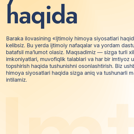
h
a
q
i
d
a
Baraka ilovasining «Ijtimoiy himoya siyosatlari haqi
kelibsiz. Bu yerda ijtimoiy nafaqalar va yordam dast
batafsil ma’lumot olasiz. Maqsadimiz — sizga turli xi
imkoniyatlari, muvofiqlik talablari va har bir imtiyo
topshirish haqida tushunishni osonlashtirish. Biz ush
himoya siyosatlari haqida sizga aniq va tushunarli m
I
m
intilamiz.