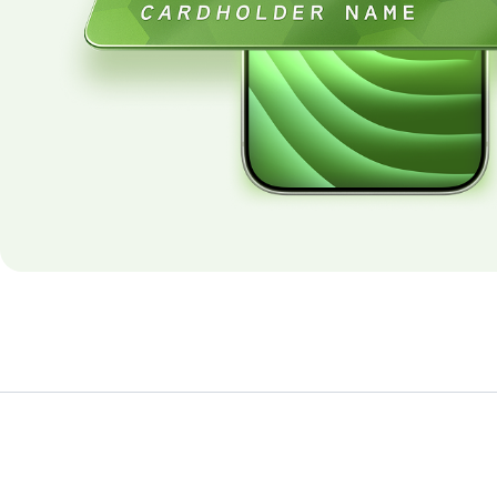
Ush
Xiz
Mar
Vazi
O‘zb
Boqu
ноги
Muro
Umum
14, 
Ush
O‘zb
qaror
Ijti
Bula
pans