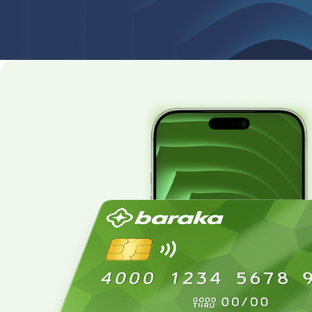
Ush
Xiz
Yash
asos
davo
Kund
Ular 
rejas
O‘zb
O‘zb
Vazi
Dal
Parv
Bo‘s
Vako
Xizm
asos
Xizm
Tek 
rasm
Yor
IQQM
Muro
"Ins
Yaq,
(Niz
Mazk
Xizm
tikl
etma
Ush
Ush
Muro
Vauc
Mar
O‘zb
Tikl
O‘zb
Davl
Kim
"Ins
Ush
plat
Sudg
(Niz
O‘zg
qonu
O‘zb
Dast
Ijti
Ush
Qays
1. Uy
Ijtim
Ilga
asos
"Ins
tomo
shak
bosh
“Fa
Qari
Hujj
Bu o
Ular
ko‘z
Yo‘q
foyd