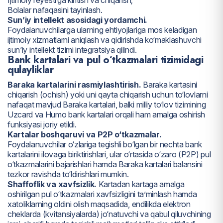
Bolalar nafaqasini tayinlash.
Sun’iy intellekt asosidagi yordamchi.
Foydalanuvchilarga ularning ehtiyojlariga mos keladigan
ijtimoiy xizmatlarni aniqlash va qidirishda ko‘maklashuvchi
sun’iy intellekt tizimi integratsiya qilindi.
Bank kartalari va pul o‘tkazmalari tizimidagi
qulayliklar
Baraka kartalarini rasmiylashtirish.
Baraka kartasini
chiqarish (ochish) yoki uni qayta chiqarish uchun to‘lovlarni
nafaqat mavjud Baraka kartalari, balki milliy to‘lov tizimining
Uzcard va Humo bank kartalari orqali ham amalga oshirish
funksiyasi joriy etildi.
Kartalar boshqaruvi va P2P o‘tkazmalar.
Foydalanuvchilar o‘zlariga tegishli bo‘lgan bir nechta bank
kartalarini ilovaga biriktirishlari, ular o‘rtasida o‘zaro (P2P) pul
o‘tkazmalarini bajarishlari hamda Baraka kartalari balansini
tezkor ravishda to‘ldirishlari mumkin.
Shaffoflik va xavfsizlik.
Kartadan kartaga amalga
oshirilgan pul o‘tkazmalari xavfsizligini ta’minlash hamda
xatoliklarning oldini olish maqsadida, endilikda elektron
cheklarda (kvitansiyalarda) jo‘natuvchi va qabul qiluvchining