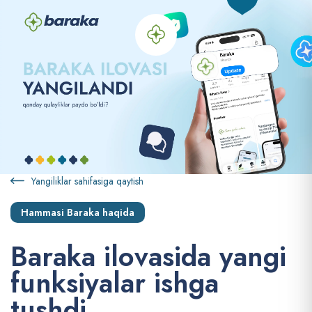
Yangiliklar sahifasiga qaytish
Hammasi Baraka haqida
B
a
r
a
k
a
i
l
o
v
a
s
i
d
a
y
a
n
g
i
f
u
n
k
s
i
y
a
l
a
r
i
s
h
g
a
t
u
s
h
d
i