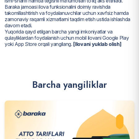
ismi-sharifi hamda tegishli ma’lumotlari to‘liq aks ettiriladi.
Baraka jamoasi ilova funksionalini doimiy ravishda
takomillashtirish va foydalanuvchilar uchun xavfsiz hamda
zamonaviy raqamli xizmatlarni taqdim etish ustida ishlashda
davom etadi.
Yuqorida qayd etilgan barcha yangi imkoniyatlar va
qulayliklardan foydalanish uchun mobil ilovani Google Play
yoki App Store orqali yangilang.
[Ilovani yuklab olish]
B
a
r
c
h
a
y
a
n
g
i
l
i
k
l
a
r