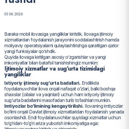
03.06.2026
Baraka mobil ilovasiga yangiliklar kiritdik. Ilovaga ijtimoiy
xizmatlardan foydalanish jarayonini soddalashtirish hamda
moliyaviy operatsiyalarni qulaylashtirishga qaratilgan qator
yangi funksiyalar qo’shdik.
Quyida ilovaga kiritilgan asosiy o‘zgarishlar va yangi
imkoniyatlar bilan batafsil tanishishingiz mumkin:
Ijtimoiy xizmatlar va sug‘urta tizimidagi
yangiliklar
Ixtiyoriy ijtimoiy sug‘urta badallari.
Endilikda
foydalanuvchilar ilova orqali nafaqat o‘zlari, balki boshqa
shaxslar (oilalar va yaqinlari) uchun ham ixtiyoriy ijtimoiy
sug‘urta badallarini masofadan turib to‘lashlari mumkin.
Imtiyozlar bo‘limining kengaytirilishi.
Ilovaning imtiyozlar
bo‘limi orqali Davlat ijtimoiy xizmatlaridan foydalanish yanada
osonlashdi. Endi foydalanuvchilar quyidagi xizmatlar uchun
to‘g‘ridan-to‘g‘ri ariza yuborish imkoniyatiga ega:
Ijtimoiy reyestrga kiritish va chiqarish;