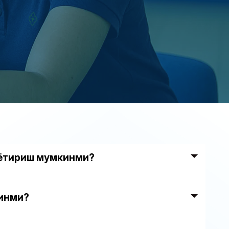
ёқтириш мумкинми?
кинми?