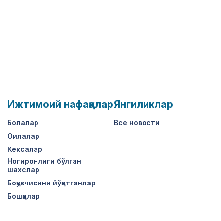
Ижтимоий нафақалар
Янгиликлар
Болалар
Все новости
Оилалар
Кексалар
Ногиронлиги бўлган
шахслар
Боқувчисини йўқотганлар
Бошқалар