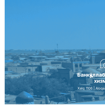
Банкқўллаб
хиз
Xalq: 1106 | Alo