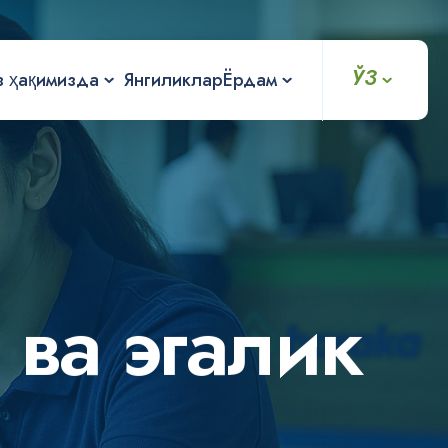
ЎЗ
з ҳақимизда
Янгиликлар
Ёрдам
в
а
э
г
а
л
и
к