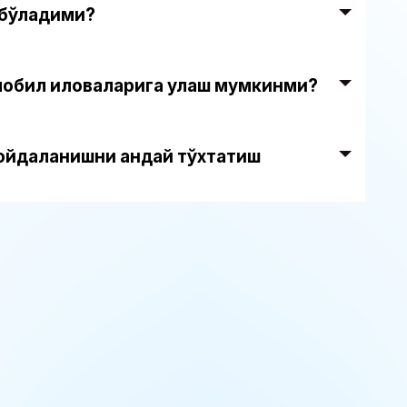
 бўладими?
мобил иловаларига улаш мумкинми?
фойдаланишни қандай тўхтатиш