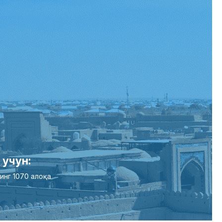
 учун:
инг 1070 алоқа