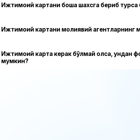
Ижтимоий картани бошқа шахсга бериб турса
Ижтимоий картани молиявий агентларнинг 
Ижтимоий карта керак бўлмай қолса, ундан 
мумкин?