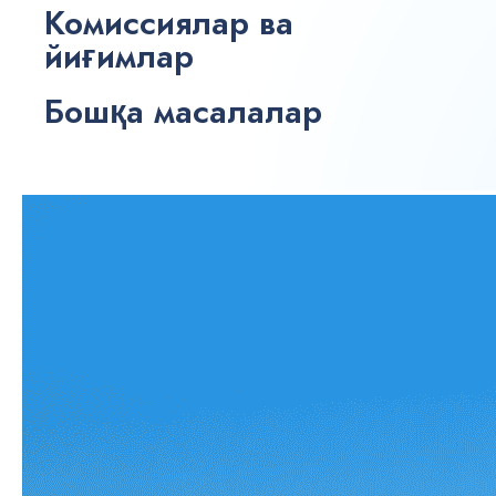
Комиссиялар ва
йиғимлар
Бошқа масалалар