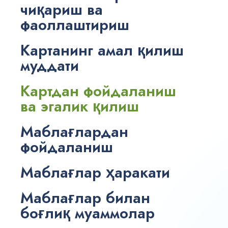
чиқариш ва
фаоллаштириш
Картанинг амал қилиш
муддати
Картдан фойдаланиш
ва эгалик қилиш
Маблағлардан
фойдаланиш
Маблағлар ҳаракати
Маблағлар билан
боғлиқ муаммолар