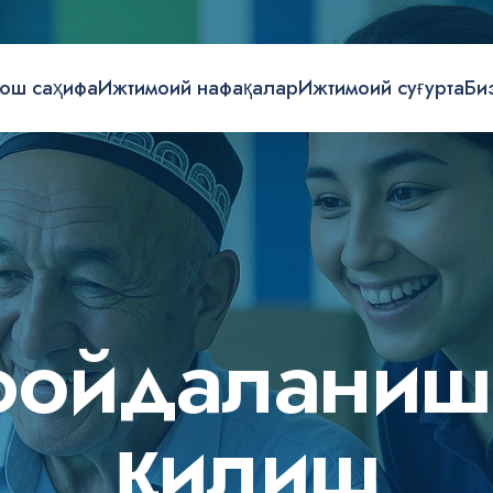
ош саҳифа
Ижтимоий нафақалар
Ижтимоий суғурта
Би
ф
о
й
д
а
л
а
н
и
ш
қ
и
л
и
ш