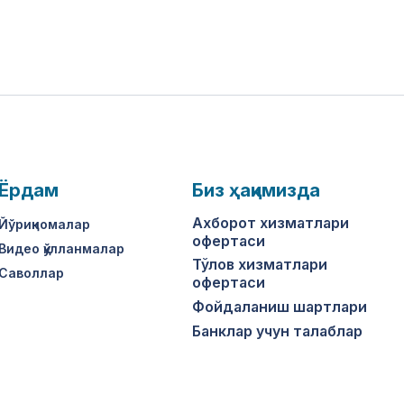
Ёрдам
Биз ҳақимизда
Ахборот хизматлари
Йўриқномалар
офертаси
Видео қўлланмалар
Тўлов хизматлари
Саволлар
офертаси
Фойдаланиш шартлари
Банклар учун талаблар