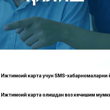
Ижтимоий карта учун SMS-хабарномаларни 
Ижтимоий карта олишдан воз кечишим мум