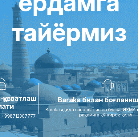
ёрдамга
тайёрмиз
-қувватлаш
Baraka билан боғланиш
мати
Baraka ҳақида саволларингиз бўлса, ИҲМАн
рақамига қўнғироқ қилинг.
qa: +998712307777