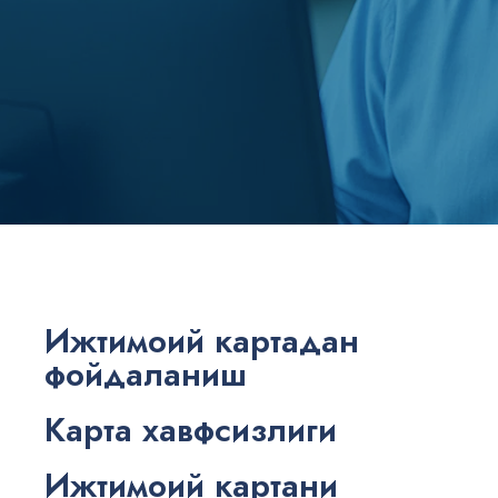
Ижтимоий картадан
фойдаланиш
Карта хавфсизлиги
Ижтимоий картани