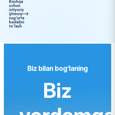
Boshqa
uchun
ixtiyoriy
ijtimoiy
sug‘urta
badalini
to‘lash
Biz bilan bog‘laning
Biz