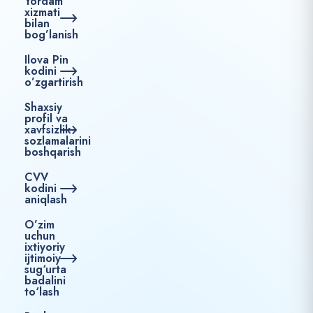
Yordam
xizmati
bilan
bog’lanish
Ilova Pin
kodini
o’zgartirish
Shaxsiy
profil va
xavfsizlik
sozlamalarini
boshqarish
CVV
kodini
aniqlash
O’zim
uchun
ixtiyoriy
ijtimoiy
sug‘urta
badalini
to‘lash