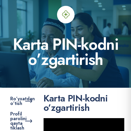
K
a
r
t
a
P
I
N
-
k
o
d
n
i
o
’
z
g
a
r
t
i
r
i
s
h
Karta PIN-kodni
Ro’yxatdan
o’tish
o’zgartirish
Profil
parolini
qayta
tiklash