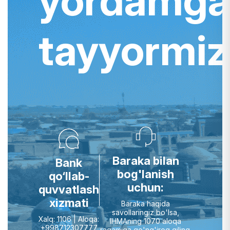
yordamg
tayyormiz
Baraka bilan
Bank
bog'lanish
qo‘llab-
uchun:
quvvatlash
xizmati
Baraka haqida
savollaringiz bo'lsa,
Xalq: 1106 | Aloqa:
IHMAning 1070 aloqa
+998712307777
raqamiga qo'ng'iroq qiling.