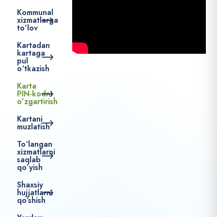
Kommunal
xizmatlarga
to’lov
Kartadan
kartaga
pul
o‘tkazish
Karta
PIN-kodni
o’zgartirish
Kartani
muzlatish
To‘langan
xizmatlarni
saqlab
qo’yish
Shaxsiy
hujjatlarni
qo’shish