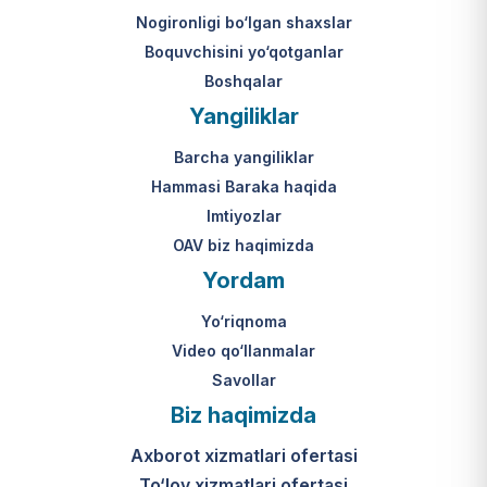
Nogironligi bo‘lgan shaxslar
Boquvchisini yo‘qotganlar
Boshqalar
Yangiliklar
Barcha yangiliklar
Hammasi Baraka haqida
Imtiyozlar
OAV biz haqimizda
Yordam
Yo‘riqnoma
Video qo‘llanmalar
Savollar
Biz haqimizda
Axborot xizmatlari ofertasi
To‘lov xizmatlari ofertasi