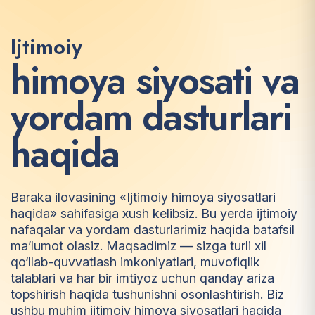
Ijtimoiy
h
i
m
o
y
a
s
i
y
o
s
a
t
i
v
a
y
o
r
d
a
m
d
a
s
t
u
r
l
a
r
i
h
a
q
i
d
a
Baraka ilovasining «Ijtimoiy himoya siyosatlari
haqida» sahifasiga xush kelibsiz. Bu yerda ijtimoiy
nafaqalar va yordam dasturlarimiz haqida batafsil
ma’lumot olasiz. Maqsadimiz — sizga turli xil
qo‘llab-quvvatlash imkoniyatlari, muvofiqlik
talablari va har bir imtiyoz uchun qanday ariza
topshirish haqida tushunishni osonlashtirish. Biz
ushbu muhim ijtimoiy himoya siyosatlari haqida