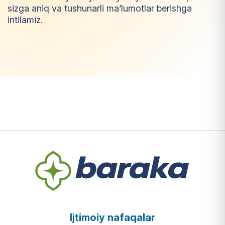
sizga aniq va tushunarli ma’lumotlar berishga
intilamiz.
I
m
t
i
y
o
z
Ijtimoiy nafaqalar