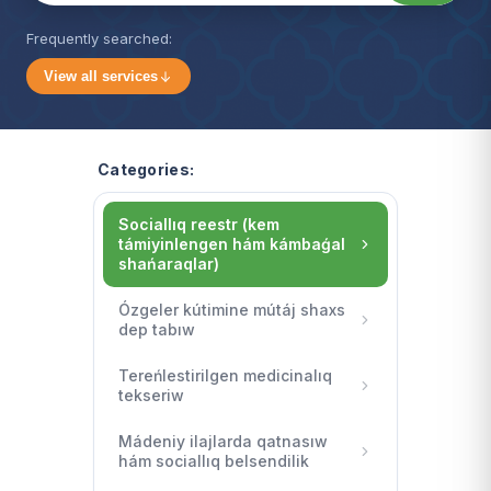
Frequently searched:
View all services
Categories:
Sociallıq reestr (kem
támiyinlengen hám kámbaǵal
shańaraqlar)
Ózgeler kútimine mútáj shaxs
dep tabıw
Tereńlestirilgen medicinalıq
tekseriw
Mádeniy ilajlarda qatnasıw
hám sociallıq belsendilik