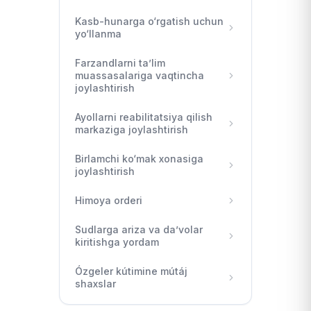
Kasb-hunarga o‘rgatish uchun
yo‘llanma
Farzandlarni ta’lim
muassasalariga vaqtincha
joylashtirish
Ayollarni reabilitatsiya qilish
markaziga joylashtirish
Birlamchi ko‘mak xonasiga
joylashtirish
Himoya orderi
Sudlarga ariza va da’volar
kiritishga yordam
Ózgeler kútimine mútáj
shaxslar