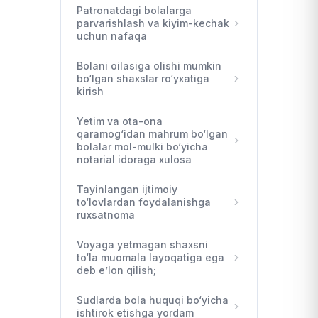
Patronatdagi bolalarga
parvarishlash va kiyim-kechak
uchun nafaqa
Bolani oilasiga olishi mumkin
bo‘lgan shaxslar ro‘yxatiga
kirish
Yetim va ota-ona
qaramog‘idan mahrum bo‘lgan
bolalar mol-mulki bo‘yicha
notarial idoraga xulosa
Tayinlangan ijtimoiy
to‘lovlardan foydalanishga
ruxsatnoma
Voyaga yetmagan shaxsni
to‘la muomala layoqatiga ega
deb e’lon qilish;
Sudlarda bola huquqi bo‘yicha
ishtirok etishga yordam