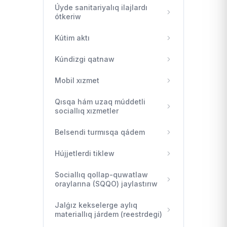
Úyde sanitariyalıq ilajlardı
ótkeriw
Kútim aktı
Kúndizgi qatnaw
Mobil xızmet
Qısqa hám uzaq múddetli
sociallıq xızmetler
Belsendi turmısqa qádem
Hújjetlerdi tiklew
Sociallıq qollap-quwatlaw
oraylarına (SQQO) jaylastırıw
Jalǵız kekselerge aylıq
materiallıq járdem (reestrdegi)