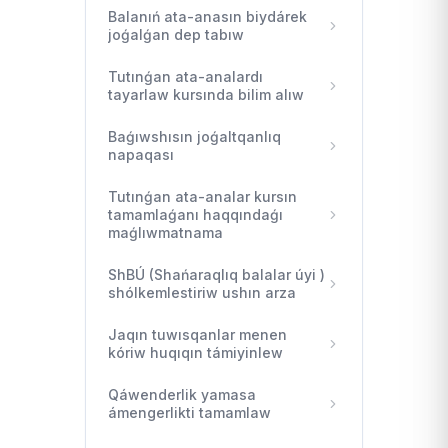
Balanıń ata-anasın biydárek
joǵalǵan dep tabıw
Tutınǵan ata-analardı
tayarlaw kursında bilim alıw
Baǵıwshısın joǵaltqanlıq
napaqası
Tutınǵan ata-analar kursın
tamamlaǵanı haqqındaǵı
maǵlıwmatnama
ShBÚ (Shańaraqlıq balalar úyi )
shólkemlestiriw ushın arza
Jaqın tuwısqanlar menen
kóriw huqıqın támiyinlew
Qáwenderlik yamasa
ámengerlikti tamamlaw