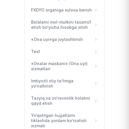
FXDYO organiga xulosa berish
Bolalarni mol-mulkini tasarruf
etish bo‘yicha hisobga olish
«Ona uyi»ga joylashtirish
Test
«Onalar maskani» (Ona uyi)
xizmatlari
Imtiyozli oliy ta’limga
yo‘naltirish
Tazyiq va zo‘ravonlik holatini
qayd etish
Yo‘qotilgan hujjatlarni
tiklashda yordam ko‘rsatish
xizmati