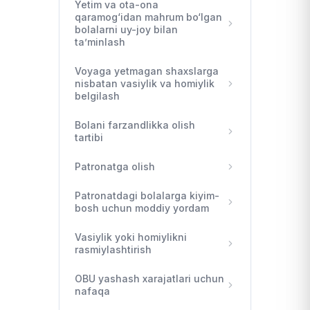
Yetim va ota-ona
qaramog‘idan mahrum bo‘lgan
bolalarni uy-joy bilan
ta’minlash
Voyaga yetmagan shaxslarga
nisbatan vasiylik va homiylik
belgilash
Bolani farzandlikka olish
tartibi
Patronatga olish
Patronatdagi bolalarga kiyim-
bosh uchun moddiy yordam
Vasiylik yoki homiylikni
rasmiylashtirish
OBU yashash xarajatlari uchun
nafaqa