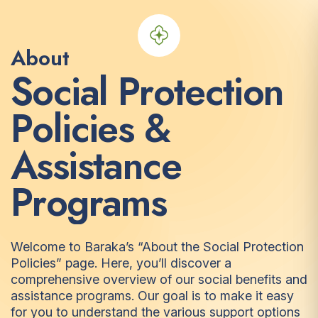
About
S
o
c
i
a
l
P
r
o
t
e
c
t
i
o
n
P
o
l
i
c
i
e
s
&
A
s
s
i
s
t
a
n
c
e
P
r
o
g
r
a
m
s
Welcome to Baraka’s “About the Social Protection
Policies” page. Here, you’ll discover a
comprehensive overview of our social benefits and
assistance programs. Our goal is to make it easy
for you to understand the various support options