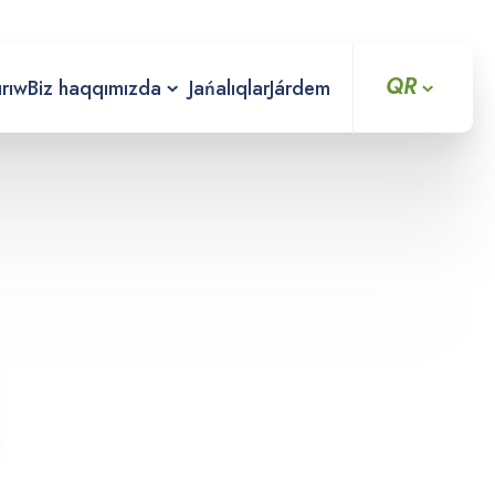
QR
ırıw
Biz haqqımızda
Jańalıqlar
Járdem