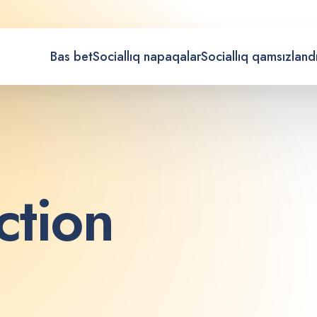
Bas bet
Sociallıq napaqalar
Sociallıq qamsızland
c
t
i
o
n