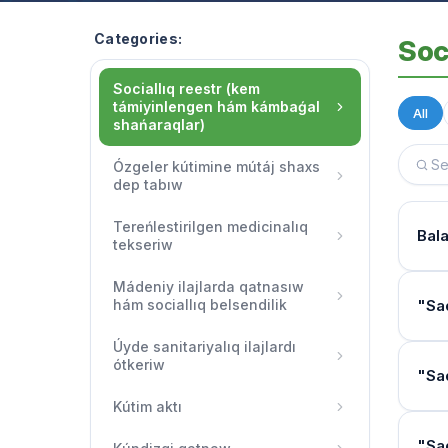
Categories:
Soc
Sociallıq reestr (kem
támiyinlengen hám kámbaǵal
All
shańaraqlar)
Ózgeler kútimine mútáj shaxs
dep tabıw
Tereńlestirilgen medicinalıq
Bala
tekseriw
Mádeniy ilajlarda qatnasıw
Tól
hám sociallıq belsendilik
"Sa
Muǵd
Úyde sanitariyalıq ilajlardı
qara
ótkeriw
Joll
"Sa
Soci
Kiml
Kútim aktı
tekse
Oper
"Mám
"Sa