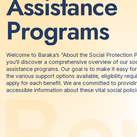
A
s
s
i
s
t
a
n
c
e
P
r
o
g
r
a
m
s
Welcome to Baraka’s “About the Social Protection P
you’ll discover a comprehensive overview of our soc
assistance programs. Our goal is to make it easy fo
the various support options available, eligibility re
B
e
apply for each benefit. We are committed to providi
accessible information about these vital social polici