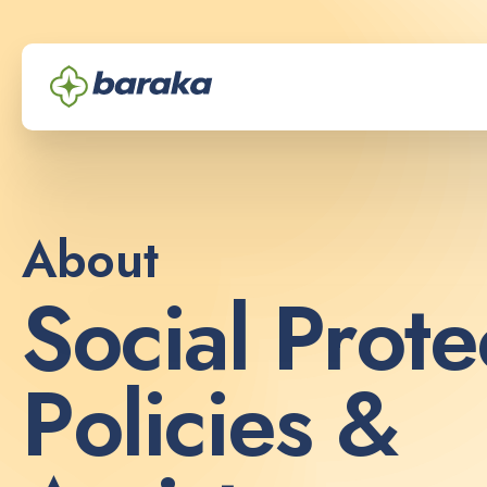
About
S
o
c
i
a
l
P
r
o
t
e
P
o
l
i
c
i
e
s
&