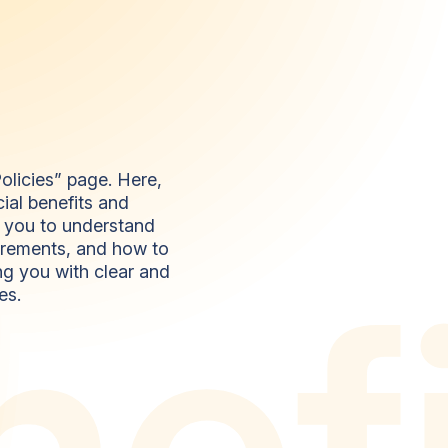
olicies” page. Here,
ial benefits and
r you to understand
quirements, and how to
n
e
f
ng you with clear and
es.