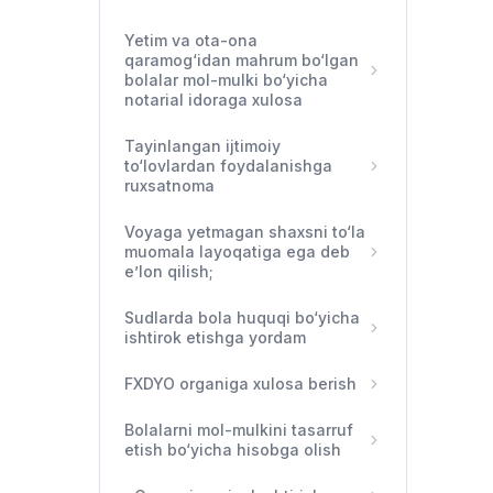
Bul 
Jár
Ózbe
ornat
Kim
Soci
Bul 
Yetim va ota-ona
Kiml
Tura
qaramog‘idan mahrum bo‘lgan
Kóp 
Ózbe
bolalar mol-mulki bo‘yicha
"Tem
shań
Jár
notarial idoraga xulosa
soci
Bul 
Múrá
Tayinlangan ijtimoiy
Tábi
Jár
qarar
to‘lovlardan foydalanishga
Kom
túsi
ruxsatnoma
Yaq,
Múrá
hám 
DNK
qarar
Voyaga yetmagan shaxsni to‘la
Bul 
tiyk
Bul 
muomala layoqatiga ega deb
ótker
Ózbe
e’lon qilish;
eksp
Bul
Sudlarda bola huquqi bo‘yicha
Pan
Awır
Bul 
ishtirok etishga yordam
jer 
Múrá
Ózbe
qarar
FXDYO organiga xulosa berish
Bul 
Bolalarni mol-mulkini tasarruf
К к
Ózbe
etish bo‘yicha hisobga olish
Согл