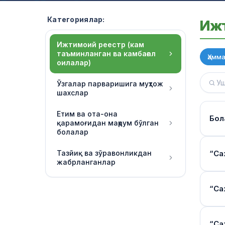
Категориялар:
Ижт
Ижтимоий реестр (кам
таъминланган ва камбағал
Ҳамм
оилалар)
Ўзгалар парваришига муҳтож
шахслар
Етим ва ота-она
Бол
қарамоғидан маҳрум бўлган
болалар
Тўл
Тазйиқ ва зўравонликдан
“Са
жабрланганлар
Миқд
қараб
Йўл
“Са
Ижти
Ким
текш
Опе
“Дав
“Са