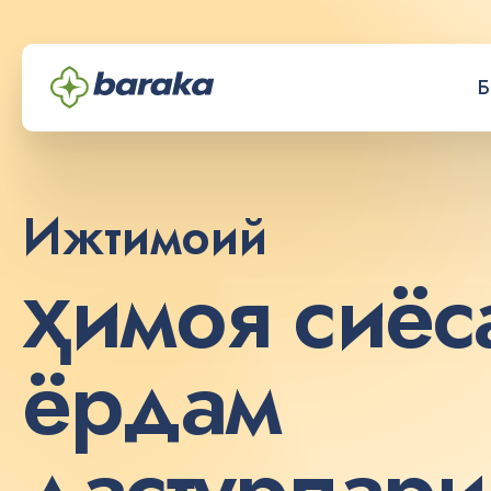
Б
Ижтимоий
ҳ
и
м
о
я
с
и
ё
с
ё
р
д
а
м
д
а
с
т
у
р
л
а
р
и