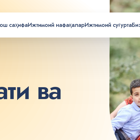
ош саҳифа
Ижтимоий нафақалар
Ижтимоий суғурта
Би
а
т
и
в
а