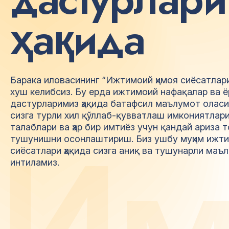
ҳ
а
қ
и
д
а
Барака иловасининг “Ижтимоий ҳимоя сиёсатлари 
хуш келибсиз. Бу ерда ижтимоий нафақалар ва 
дастурларимиз ҳақида батафсил маълумот олас
сизга турли хил қўллаб-қувватлаш имкониятлар
талаблари ва ҳар бир имтиёз учун қандай ариза 
И
тушунишни осонлаштириш. Биз ушбу муҳим ижти
сиёсатлари ҳақида сизга аниқ ва тушунарли маъ
интиламиз.