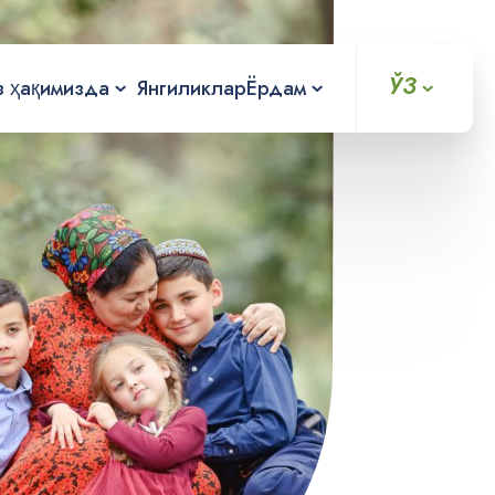
ЎЗ
з ҳақимизда
Янгиликлар
Ёрдам