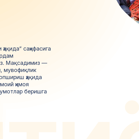
ҳақида” саҳифасига
ёрдам
из. Мақсадимиз —
и, мувофиқлик
топшириш ҳақида
м
т
и
моий ҳимоя
лумотлар беришга