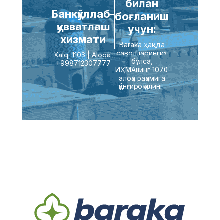
билан
Банкқўллаб-
боғланиш
қувватлаш
учун:
хизмати
Baraka ҳақида
саволларингиз
Xalq: 1106 | Aloqa:
бўлса,
+998712307777
ИҲМАнинг 1070
алоқа рақамига
қўнғироқ қилинг.