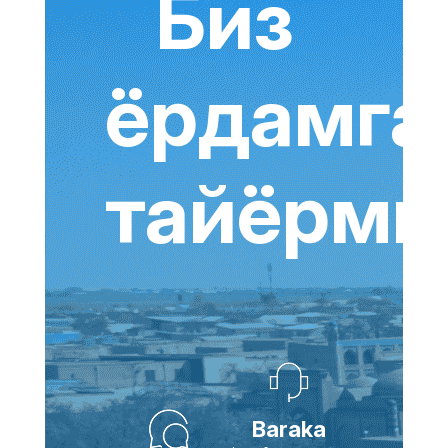
Биз
ёрдамга
тайёрми
Baraka