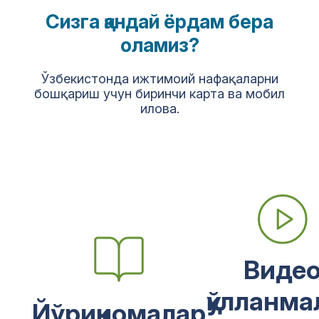
Сизга қандай ёрдам бера
оламиз?
Ўзбекистонда ижтимоий нафақаларни
бошқариш учун биринчи карта ва мобил
илова.
Виде
қўлланма
Йўриқномалар