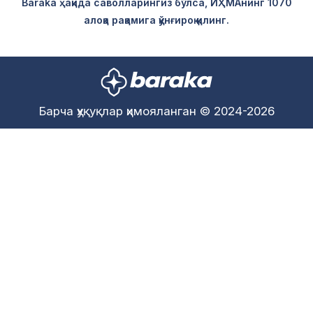
Baraka ҳақида саволларингиз бўлса, ИҲМАнинг 1070
алоқа рақамига қўнғироқ қилинг.
Барча ҳуқуқлар ҳимояланган © 2024-2026