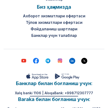
Биз ҳақимизда
Ахборот хизматлари офертаси
Тўлов хизматлари офертаси
Фойдаланиш шартлари
Банклар учун талаблар
Банклар билан боғланиш учун:
Xalq banki 1106 | AloqaBank: +998712307777
Baraka билан боғланиш учун: