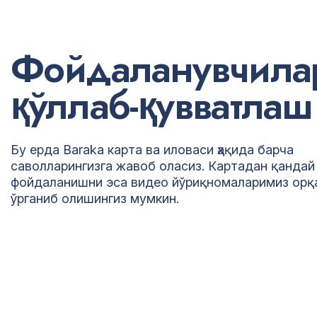
Ф
о
й
д
а
л
а
н
у
в
ч
и
л
а
қ
ў
л
л
а
б
-
қ
у
в
в
а
т
л
а
ш
Бу ерда Baraka карта ва иловаси ҳақида барча
саволларингизга жавоб оласиз. Картадан қандай
фойдаланишни эса видео йўриқномаларимиз орқ
ўрганиб олишингиз мумкин.