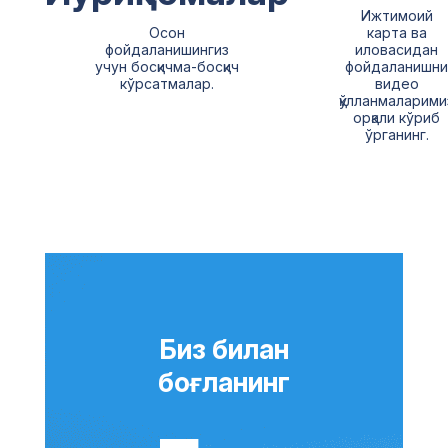
Ижтимоий
Осон
карта ва
фойдаланишингиз
иловасидан
учун босқичма-босқич
фойдаланишни
кўрсатмалар.
видео
қўлланмаларими
орқали кўриб
ўрганинг.
Биз билан
боғланинг