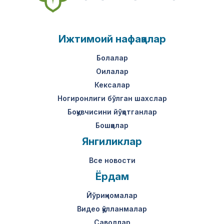
Ижтимоий нафақалар
Болалар
Оилалар
Кексалар
Ногиронлиги бўлган шахслар
Боқувчисини йўқотганлар
Бошқалар
Янгиликлар
Все новости
Ёрдам
Йўриқномалар
Видео қўлланмалар
Саволлар