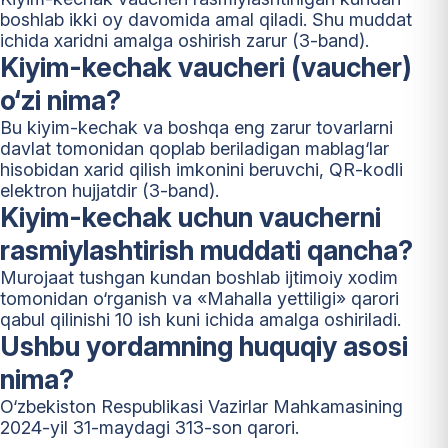
boshlab ikki oy davomida amal qiladi. Shu muddat
ichida xaridni amalga oshirish zarur (3-band).
Kiyim-kechak vaucheri (vaucher)
o‘zi nima?
Bu kiyim-kechak va boshqa eng zarur tovarlarni
davlat tomonidan qoplab beriladigan mablag‘lar
hisobidan xarid qilish imkonini beruvchi, QR-kodli
elektron hujjatdir (3-band).
Kiyim-kechak uchun vaucherni
rasmiylashtirish muddati qancha?
Murojaat tushgan kundan boshlab ijtimoiy xodim
tomonidan o‘rganish va «Mahalla yettiligi» qarori
qabul qilinishi 10 ish kuni ichida amalga oshiriladi.
Ushbu yordamning huquqiy asosi
nima?
O‘zbekiston Respublikasi Vazirlar Mahkamasining
2024-yil 31-maydagi 313-son qarori.