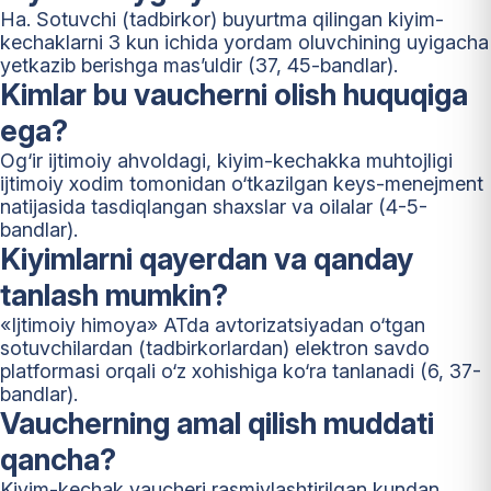
Ha. Sotuvchi (tadbirkor) buyurtma qilingan kiyim-
kechaklarni 3 kun ichida yordam oluvchining uyigacha
yetkazib berishga mas’uldir (37, 45-bandlar).
Kimlar bu vaucherni olish huquqiga
ega?
Og‘ir ijtimoiy ahvoldagi, kiyim-kechakka muhtojligi
ijtimoiy xodim tomonidan o‘tkazilgan keys-menejment
natijasida tasdiqlangan shaxslar va oilalar (4-5-
bandlar).
Kiyimlarni qayerdan va qanday
tanlash mumkin?
«Ijtimoiy himoya» ATda avtorizatsiyadan o‘tgan
sotuvchilardan (tadbirkorlardan) elektron savdo
platformasi orqali o‘z xohishiga ko‘ra tanlanadi (6, 37-
bandlar).
Vaucherning amal qilish muddati
qancha?
Kiyim-kechak vaucheri rasmiylashtirilgan kundan