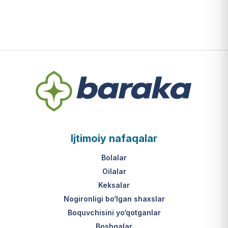
Ijtimoiy nafaqalar
Bolalar
Oilalar
Keksalar
Nogironligi bo‘lgan shaxslar
Boquvchisini yo‘qotganlar
Boshqalar