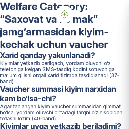
Welfare Category:
“Saxovat va ko‘mak”
jamg‘armasidan kiyim-
kechak uchun vaucher
Xarid qanday yakunlanadi?
Kiyimlar yetkazib berilgach, yordam oluvchi o‘z
telefoniga kelgan SMS-tasdiq kodini sotuvchiga
ma’lum qilishi orqali xarid tizimda tasdiqlanadi (37-
band).
Vaucher summasi kiyim narxidan
kam bo‘lsa-chi?
Agar tanlangan kiyim vaucher summasidan qimmat
bo‘lsa, yordam oluvchi o‘rtadagi farqni o‘z hisobidan
to‘lashi lozim (40-band).
Kiyimlar uyga yetkazib beriladimi?