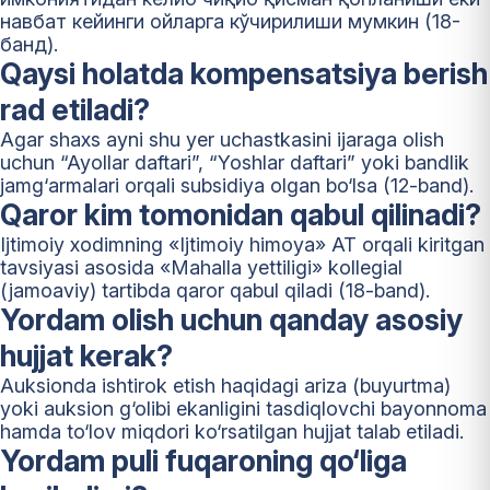
навбат кейинги ойларга кўчирилиши мумкин (18-
банд).
Qaysi holatda kompensatsiya berish
rad etiladi?
Agar shaxs ayni shu yer uchastkasini ijaraga olish
uchun “Ayollar daftari”, “Yoshlar daftari” yoki bandlik
jamg‘armalari orqali subsidiya olgan bo‘lsa (12-band).
Qaror kim tomonidan qabul qilinadi?
Ijtimoiy xodimning «Ijtimoiy himoya» AT orqali kiritgan
tavsiyasi asosida «Mahalla yettiligi» kollegial
(jamoaviy) tartibda qaror qabul qiladi (18-band).
Yordam olish uchun qanday asosiy
hujjat kerak?
Auksionda ishtirok etish haqidagi ariza (buyurtma)
yoki auksion g‘olibi ekanligini tasdiqlovchi bayonnoma
hamda to‘lov miqdori ko‘rsatilgan hujjat talab etiladi.
Yordam puli fuqaroning qo‘liga