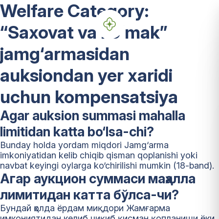
Welfare Category:
“Saxovat va koʻmak”
jamg‘armasidan
auksiondan yer xaridi
uchun kompensatsiya
Agar auksion summasi mahalla
limitidan katta bo‘lsa-chi?
Bunday holda yordam miqdori Jamg‘arma
imkoniyatidan kelib chiqib qisman qoplanishi yoki
navbat keyingi oylarga ko‘chirilishi mumkin (18-band).
Агар аукцион суммаси маҳалла
лимитидан катта бўлса-чи?
Бундай ҳолда ёрдам миқдори Жамғарма
имкониятидан келиб чиқиб қисман қопланиши ёки