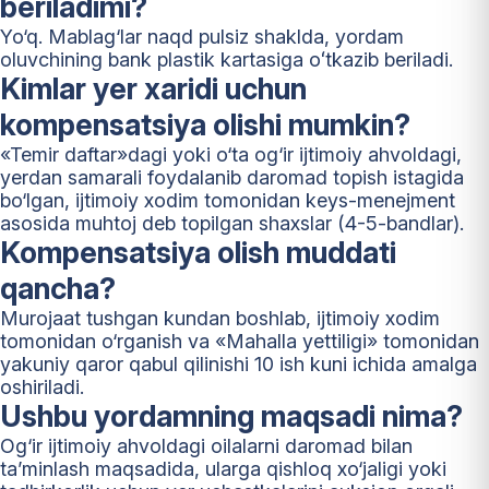
beriladimi?
Yo‘q. Mablag‘lar naqd pulsiz shaklda, yordam
oluvchining bank plastik kartasiga oʻtkazib beriladi.
Kimlar yer xaridi uchun
kompensatsiya olishi mumkin?
«Temir daftar»dagi yoki o‘ta og‘ir ijtimoiy ahvoldagi,
yerdan samarali foydalanib daromad topish istagida
bo‘lgan, ijtimoiy xodim tomonidan keys-menejment
asosida muhtoj deb topilgan shaxslar (4-5-bandlar).
Kompensatsiya olish muddati
qancha?
Murojaat tushgan kundan boshlab, ijtimoiy xodim
tomonidan o‘rganish va «Mahalla yettiligi» tomonidan
yakuniy qaror qabul qilinishi 10 ish kuni ichida amalga
oshiriladi.
Ushbu yordamning maqsadi nima?
Og‘ir ijtimoiy ahvoldagi oilalarni daromad bilan
ta’minlash maqsadida, ularga qishloq xo‘jaligi yoki