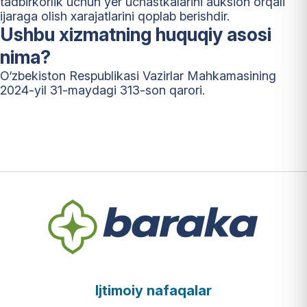
tadbirkorlik uchun yer uchastkalarini auksion orqali
ijaraga olish xarajatlarini qoplab berishdir.
Ushbu xizmatning huquqiy asosi
nima?
O‘zbekiston Respublikasi Vazirlar Mahkamasining
2024-yil 31-maydagi 313-son qarori.
Ijtimoiy nafaqalar