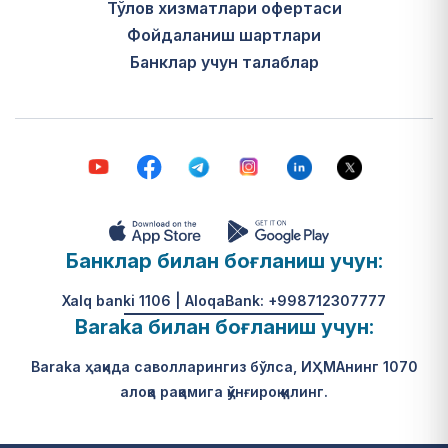
Тўлов хизматлари офертаси
Фойдаланиш шартлари
Банклар учун талаблар
Банклар билан боғланиш учун:
Xalq banki 1106 | AloqaBank: +998712307777
Baraka билан боғланиш учун:
Baraka ҳақида саволларингиз бўлса, ИҲМАнинг 1070
алоқа рақамига қўнғироқ қилинг.