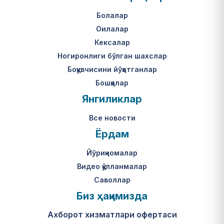
Болалар
Оилалар
Кексалар
Ногиронлиги бўлган шахслар
Боқувчисини йўқотганлар
Бошқалар
Янгиликлар
Все новости
Ёрдам
Йўриқномалар
Видео қўлланмалар
Саволлар
Биз ҳақимизда
Ахборот хизматлари офертаси