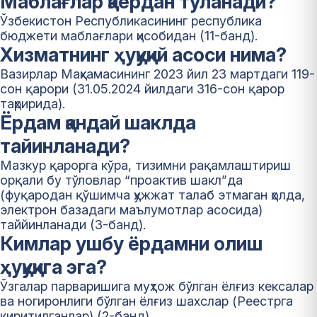
Маблағлар қаердан тўланади?
Ўзбекистон Республикасининг республика
бюджети маблағлари ҳисобидан (11-банд).
Хизматнинг ҳуқуқий асоси нима?
Вазирлар Маҳкамасининг 2023 йил 23 мартдаги 119-
сон қарори (31.05.2024 йилдаги 316-сон қарор
таҳририда).
Ёрдам қандай шаклда
тайинланади?
Мазкур қарорга кўра, тизимни рақамлаштириш
орқали бу тўловлар “проактив шакл”да
(фуқародан қўшимча ҳужжат талаб этмаган ҳолда,
электрон базадаги маълумотлар асосида)
таййинланади (3-банд).
Кимлар ушбу ёрдамни олиш
ҳуқуқига эга?
Ўзгалар парваришига муҳтож бўлган ёлғиз кексалар
ва ногиронлиги бўлган ёлғиз шахслар (Реестрга
киритилганлар) (2-банд).