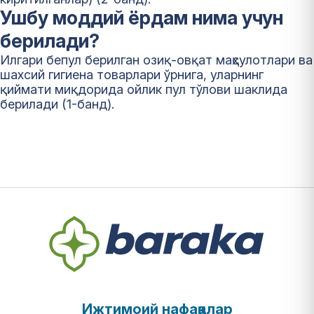
Ушбу моддий ёрдам нима учун
берилади?
Илгари бепул берилган озиқ-овқат маҳсулотлари ва
шахсий гигиена товарлари ўрнига, уларнинг
қиймати миқдорида ойлик пул тўлови шаклида
берилади (1-банд).
Ижтимоий нафақалар