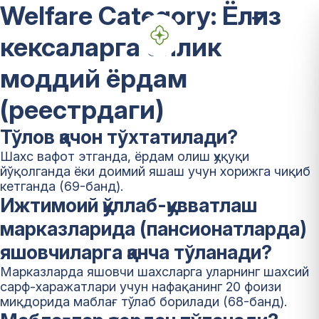
Welfare Category:
Ёлғиз
кексаларга ойлик
моддий ёрдам
(реестрдаги)
Тўлов қачон тўхтатилади?
Шахс вафот этганда, ёрдам олиш ҳуқуқи
йўқолганда ёки доимий яшаш учун хорижга чиқиб
кетганда (69-банд).
Ижтимоий қўллаб-қувватлаш
марказларида (пансионатларда)
яшовчиларга қанча тўланади?
Марказларда яшовчи шахсларга уларнинг шахсий
сарф-харажатлари учун нафақанинг 20 фоизи
миқдорида маблағ тўлаб борилади (68-банд).