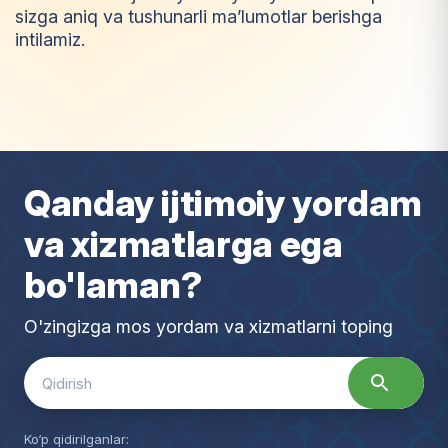
sizga aniq va tushunarli ma’lumotlar berishga
intilamiz.
I
m
t
i
y
o
z
Qanday ijtimoiy yordam
va xizmatlarga ega
bo'laman?
O'zingizga mos yordam va xizmatlarni toping
Search
for:
Ko‘p qidirilganlar: