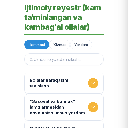
Ijtimoiy reyestr (kam
ta’minlangan va
kambag‘al oilalar)
Hammasi
Xizmat
Yordam
Bolalar nafaqasini
tayinlash
To‘lov miqdori
“Saxovat va koʻmak”
jamg‘armasidan
Miqdor qonunchilik bilan belgilanadi.
davolanish uchun yordam
“Kambag‘allik chegarasidagi oila”ga
75% yoki 50% to‘lanadi
Yo‘llanmaning haqiqiyligi