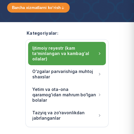
Barcha xizmatlarni ko‘rish
Kategoriyalar:
Ijtimoiy reyestr (kam
ta’minlangan va kambag‘al
oilalar)
O‘zgalar parvarishiga muhtoj
shaxslar
Yetim va ota-ona
qaramog‘idan mahrum bo‘lgan
bolalar
Tazyiq va zo‘ravonlikdan
jabrlanganlar