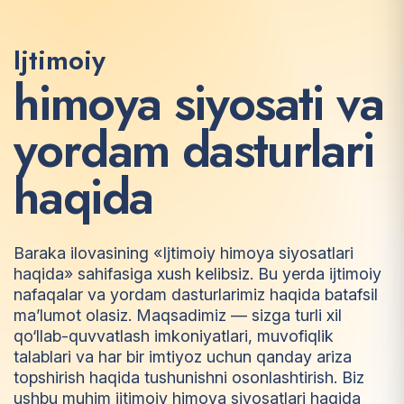
Ijtimoiy
h
i
m
o
y
a
s
i
y
o
s
a
t
i
v
a
y
o
r
d
a
m
d
a
s
t
u
r
l
a
r
i
h
a
q
i
d
a
Baraka ilovasining «Ijtimoiy himoya siyosatlari
haqida» sahifasiga xush kelibsiz. Bu yerda ijtimoiy
nafaqalar va yordam dasturlarimiz haqida batafsil
ma’lumot olasiz. Maqsadimiz — sizga turli xil
qo‘llab-quvvatlash imkoniyatlari, muvofiqlik
talablari va har bir imtiyoz uchun qanday ariza
topshirish haqida tushunishni osonlashtirish. Biz
ushbu muhim ijtimoiy himoya siyosatlari haqida