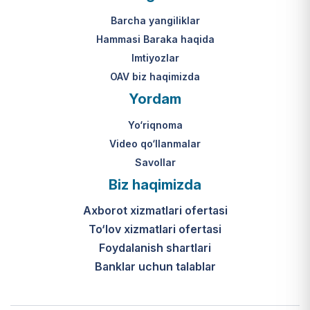
Mahkamasining 2024-yil 31-maydagi
yakuniy qaror qabul qilinishi 10 ish
313-son qarori.
kuni ichida amalga oshiriladi.
Barcha yangiliklar
Hammasi Baraka haqida
К какому виду помощи
Imtiyozlar
относится услуга по
OAV biz haqimizda
установке пандуса?
Yordam
Согласно пункту 32 Положения,
Yo‘riqnoma
эта услуга входит в перечень
мер по адаптации жилищно-
Video qo‘llanmalar
бытовых условий лиц,
Savollar
нуждающихся в постороннем
Biz haqimizda
уходе, для создания
безбарьерной среды.
Axborot xizmatlari ofertasi
To‘lov xizmatlari ofertasi
Foydalanish shartlari
Banklar uchun talablar