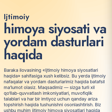
Ijtimoiy
h
i
m
o
y
a
s
i
y
o
s
a
t
i
v
a
y
o
r
d
a
m
d
a
s
t
u
r
l
a
r
i
h
a
q
i
d
a
Baraka ilovasining «Ijtimoiy himoya siyosatlari
haqida» sahifasiga xush kelibsiz. Bu yerda ijtimoiy
nafaqalar va yordam dasturlarimiz haqida batafsil
ma’lumot olasiz. Maqsadimiz — sizga turli xil
qo‘llab-quvvatlash imkoniyatlari, muvofiqlik
talablari va har bir imtiyoz uchun qanday ariza
topshirish haqida tushunishni osonlashtirish. Biz
ushbu muhim ijtimoiy himoya siyosatlari haqida