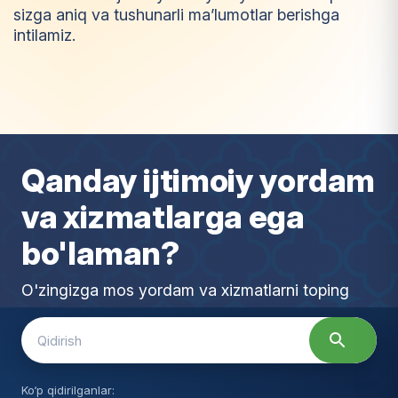
sizga aniq va tushunarli ma’lumotlar berishga
intilamiz.
I
m
t
i
y
o
z
Qanday ijtimoiy yordam
va xizmatlarga ega
bo'laman?
O'zingizga mos yordam va xizmatlarni toping
Search
for:
Ko‘p qidirilganlar: