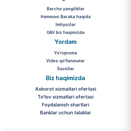
Mahkamasining 2024-yil 31-maydagi
yakuniy qaror qabul qilinishi 10 ish
313-son qarori.
kuni ichida amalga oshiriladi.
Barcha yangiliklar
Hammasi Baraka haqida
К какому виду помощи
Imtiyozlar
относится услуга по
OAV biz haqimizda
установке пандуса?
Yordam
Согласно пункту 32 Положения,
Yo‘riqnoma
эта услуга входит в перечень
мер по адаптации жилищно-
Video qo‘llanmalar
бытовых условий лиц,
Savollar
нуждающихся в постороннем
Biz haqimizda
уходе, для создания
безбарьерной среды.
Axborot xizmatlari ofertasi
To‘lov xizmatlari ofertasi
Foydalanish shartlari
Banklar uchun talablar