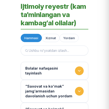
Ijtimoiy reyestr (kam
ta’minlangan va
kambag‘al oilalar)
Hammasi
Xizmat
Yordam
Bolalar nafaqasini
tayinlash
To‘lov miqdori
“Saxovat va koʻmak”
jamg‘armasidan
Miqdor qonunchilik bilan belgilanadi.
davolanish uchun yordam
“Kambag‘allik chegarasidagi oila”ga
75% yoki 50% to‘lanadi
Yo‘llanmaning haqiqiyligi