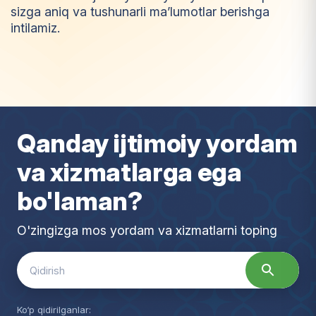
sizga aniq va tushunarli ma’lumotlar berishga
intilamiz.
I
m
t
i
y
o
z
Qanday ijtimoiy yordam
va xizmatlarga ega
bo'laman?
O'zingizga mos yordam va xizmatlarni toping
Search
for:
Ko‘p qidirilganlar: