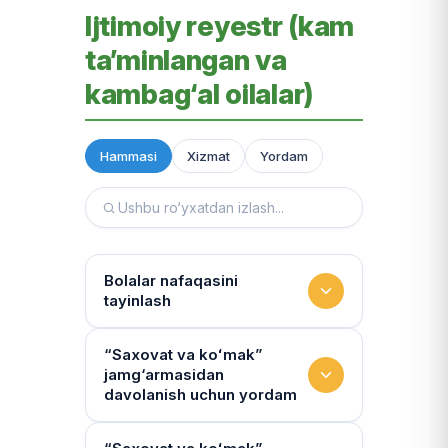
Ijtimoiy reyestr (kam
ta’minlangan va
kambag‘al oilalar)
Hammasi
Xizmat
Yordam
Bolalar nafaqasini
tayinlash
To‘lov miqdori
“Saxovat va koʻmak”
jamg‘armasidan
Miqdor qonunchilik bilan belgilanadi.
davolanish uchun yordam
“Kambag‘allik chegarasidagi oila”ga
75% yoki 50% to‘lanadi
Yo‘llanmaning haqiqiyligi