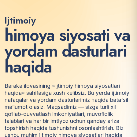
Ijtimoiy
h
i
m
o
y
a
s
i
y
o
s
a
t
i
v
a
y
o
r
d
a
m
d
a
s
t
u
r
l
a
r
i
h
a
q
i
d
a
Baraka ilovasining «Ijtimoiy himoya siyosatlari
haqida» sahifasiga xush kelibsiz. Bu yerda ijtimoiy
nafaqalar va yordam dasturlarimiz haqida batafsil
ma’lumot olasiz. Maqsadimiz — sizga turli xil
qo‘llab-quvvatlash imkoniyatlari, muvofiqlik
talablari va har bir imtiyoz uchun qanday ariza
topshirish haqida tushunishni osonlashtirish. Biz
ushbu muhim ijtimoiy himoya siyosatlari haqida