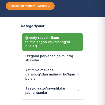
Barcha xizmatlarni ko‘rish
Kategoriyalar:
Ijtimoiy reyestr (kam
ta’minlangan va kambag‘al
oilalar)
O‘zgalar parvarishiga muhtoj
shaxslar
Yetim va ota-ona
qaramog‘idan mahrum bo‘lgan
bolalar
Tazyiq va zo‘ravonlikdan
jabrlanganlar