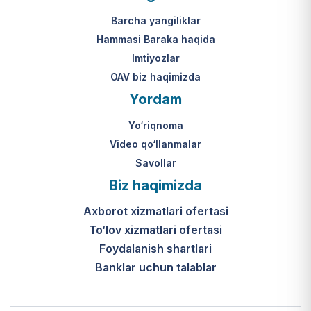
Mahkamasining 2024-yil 31-maydagi
yakuniy qaror qabul qilinishi 10 ish
313-son qarori.
kuni ichida amalga oshiriladi.
Barcha yangiliklar
Hammasi Baraka haqida
К какому виду помощи
Imtiyozlar
относится услуга по
OAV biz haqimizda
установке пандуса?
Yordam
Согласно пункту 32 Положения,
Yo‘riqnoma
эта услуга входит в перечень
мер по адаптации жилищно-
Video qo‘llanmalar
бытовых условий лиц,
Savollar
нуждающихся в постороннем
Biz haqimizda
уходе, для создания
безбарьерной среды.
Axborot xizmatlari ofertasi
To‘lov xizmatlari ofertasi
Foydalanish shartlari
Banklar uchun talablar