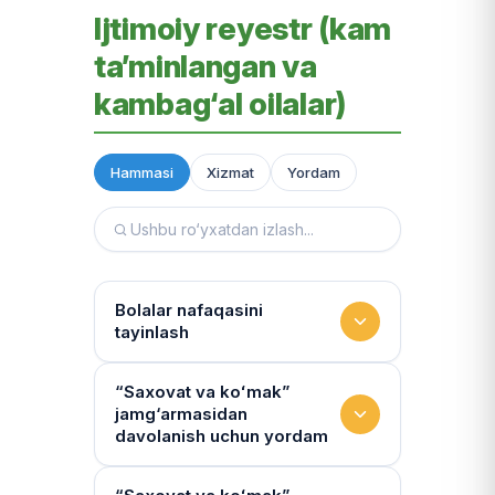
Ijtimoiy reyestr (kam
ta’minlangan va
kambag‘al oilalar)
Hammasi
Xizmat
Yordam
Bolalar nafaqasini
tayinlash
To‘lov miqdori
“Saxovat va koʻmak”
jamg‘armasidan
Miqdor qonunchilik bilan belgilanadi.
davolanish uchun yordam
“Kambag‘allik chegarasidagi oila”ga
75% yoki 50% to‘lanadi
Yo‘llanmaning haqiqiyligi