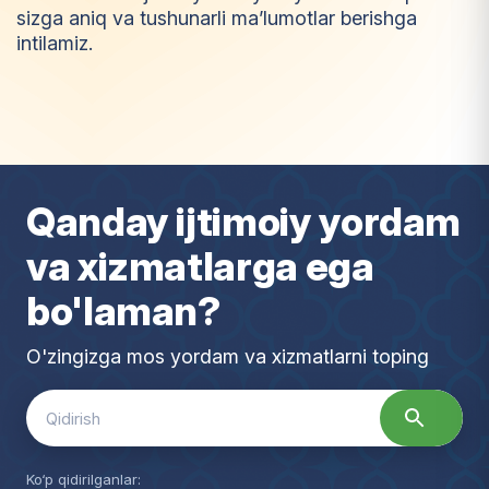
sizga aniq va tushunarli ma’lumotlar berishga
intilamiz.
I
m
t
i
y
o
z
Qanday ijtimoiy yordam
va xizmatlarga ega
bo'laman?
O'zingizga mos yordam va xizmatlarni toping
Search
for:
Ko‘p qidirilganlar: