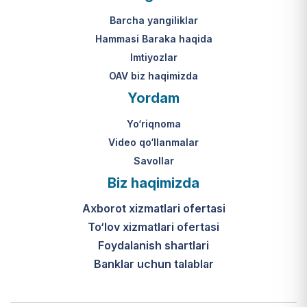
Mahkamasining 2024-yil 31-maydagi
yakuniy qaror qabul qilinishi 10 ish
313-son qarori.
kuni ichida amalga oshiriladi.
Barcha yangiliklar
Hammasi Baraka haqida
К какому виду помощи
Imtiyozlar
относится услуга по
OAV biz haqimizda
установке пандуса?
Yordam
Согласно пункту 32 Положения,
Yo‘riqnoma
эта услуга входит в перечень
мер по адаптации жилищно-
Video qo‘llanmalar
бытовых условий лиц,
Savollar
нуждающихся в постороннем
Biz haqimizda
уходе, для создания
безбарьерной среды.
Axborot xizmatlari ofertasi
To‘lov xizmatlari ofertasi
Foydalanish shartlari
Banklar uchun talablar