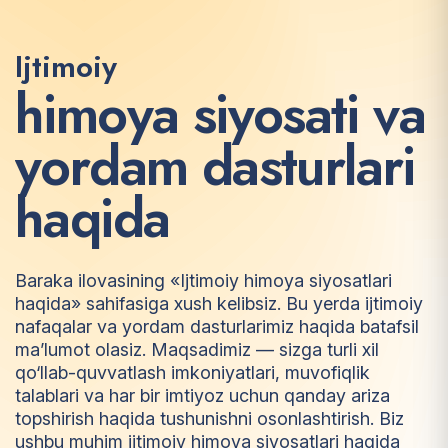
Ijtimoiy
h
i
m
o
y
a
s
i
y
o
s
a
t
i
v
a
y
o
r
d
a
m
d
a
s
t
u
r
l
a
r
i
h
a
q
i
d
a
Baraka ilovasining «Ijtimoiy himoya siyosatlari
haqida» sahifasiga xush kelibsiz. Bu yerda ijtimoiy
nafaqalar va yordam dasturlarimiz haqida batafsil
ma’lumot olasiz. Maqsadimiz — sizga turli xil
qo‘llab-quvvatlash imkoniyatlari, muvofiqlik
talablari va har bir imtiyoz uchun qanday ariza
topshirish haqida tushunishni osonlashtirish. Biz
ushbu muhim ijtimoiy himoya siyosatlari haqida