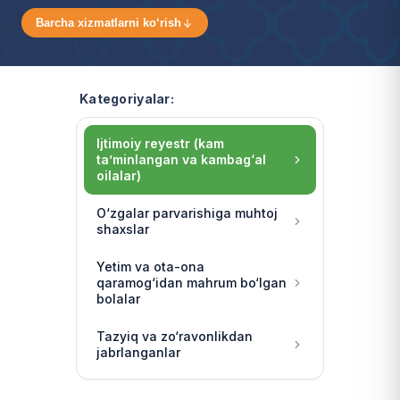
Barcha xizmatlarni ko‘rish
Kategoriyalar:
Ijtimoiy reyestr (kam
ta’minlangan va kambag‘al
oilalar)
O‘zgalar parvarishiga muhtoj
shaxslar
Yetim va ota-ona
qaramog‘idan mahrum bo‘lgan
bolalar
Tazyiq va zo‘ravonlikdan
jabrlanganlar