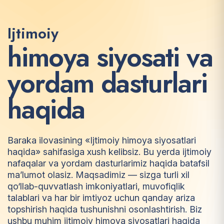
Ijtimoiy
h
i
m
o
y
a
s
i
y
o
s
a
t
i
v
a
y
o
r
d
a
m
d
a
s
t
u
r
l
a
r
i
h
a
q
i
d
a
Baraka ilovasining «Ijtimoiy himoya siyosatlari
haqida» sahifasiga xush kelibsiz. Bu yerda ijtimoiy
nafaqalar va yordam dasturlarimiz haqida batafsil
ma’lumot olasiz. Maqsadimiz — sizga turli xil
qo‘llab-quvvatlash imkoniyatlari, muvofiqlik
talablari va har bir imtiyoz uchun qanday ariza
topshirish haqida tushunishni osonlashtirish. Biz
ushbu muhim ijtimoiy himoya siyosatlari haqida