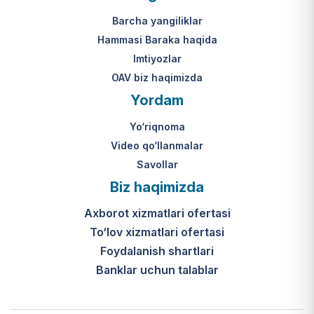
Mahkamasining 2024-yil 31-maydagi
yakuniy qaror qabul qilinishi 10 ish
313-son qarori.
kuni ichida amalga oshiriladi.
Barcha yangiliklar
Hammasi Baraka haqida
К какому виду помощи
Imtiyozlar
относится услуга по
OAV biz haqimizda
установке пандуса?
Yordam
Согласно пункту 32 Положения,
Yo‘riqnoma
эта услуга входит в перечень
мер по адаптации жилищно-
Video qo‘llanmalar
бытовых условий лиц,
Savollar
нуждающихся в постороннем
Biz haqimizda
уходе, для создания
безбарьерной среды.
Axborot xizmatlari ofertasi
To‘lov xizmatlari ofertasi
Foydalanish shartlari
Banklar uchun talablar