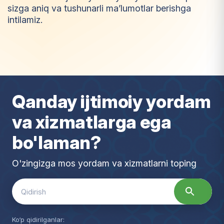
sizga aniq va tushunarli ma’lumotlar berishga
intilamiz.
I
m
t
i
y
o
z
Qanday ijtimoiy yordam
va xizmatlarga ega
bo'laman?
O'zingizga mos yordam va xizmatlarni toping
Search
for:
Ko‘p qidirilganlar: