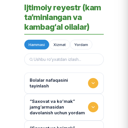
Ijtimoiy reyestr (kam
ta’minlangan va
kambag‘al oilalar)
Hammasi
Xizmat
Yordam
Bolalar nafaqasini
tayinlash
To‘lov miqdori
“Saxovat va koʻmak”
jamg‘armasidan
Miqdor qonunchilik bilan belgilanadi.
davolanish uchun yordam
“Kambag‘allik chegarasidagi oila”ga
75% yoki 50% to‘lanadi
Yo‘llanmaning haqiqiyligi